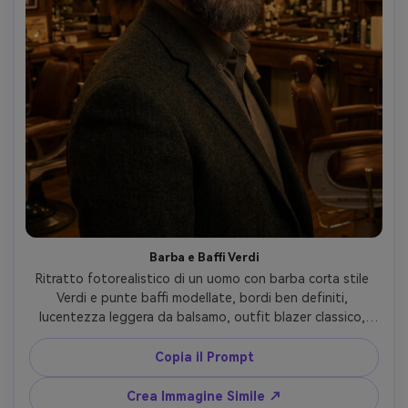
Barba e Baffi Verdi
Ritratto fotorealistico di un uomo con barba corta stile 
Verdi e punte baffi modellate, bordi ben definiti, 
lucentezza leggera da balsamo, outfit blazer classico, 
interno barbiere vintage, illuminazione calda, obiettivo 
85mm, grading cinematografico, poster grooming 
Copia il Prompt
premium --ar 4:5
Crea Immagine Simile ↗