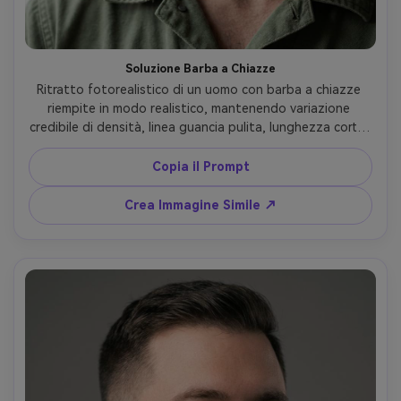
Soluzione Barba a Chiazze
Ritratto fotorealistico di un uomo con barba a chiazze 
riempite in modo realistico, mantenendo variazione 
credibile di densità, linea guancia pulita, lunghezza corta, 
ombre naturali sotto mandibola, luce finestra soffusa, 
obiettivo 85mm, texture pelle ultra-realistica, autentico e 
Copia il Prompt
non esagerato --ar 4:5
Crea Immagine Simile ↗