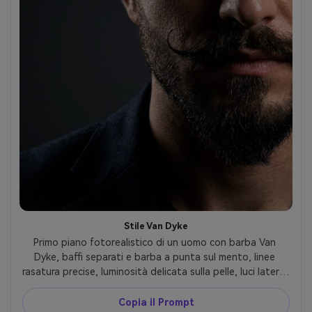
Stile Van Dyke
Primo piano fotorealistico di un uomo con barba Van 
Dyke, baffi separati e barba a punta sul mento, linee 
rasatura precise, luminosità delicata sulla pelle, luci laterali 
drammatiche, sfondo gradiente scuro, scatto Sony A7R V 
90mm, dettaglio capelli alto, look editoriale elegante e 
Copia il Prompt