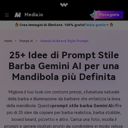
Media.io
Prova gratis
Crea immagini IA illimitate. 100% gratis!
Inizia gratis→
Home
>
Prompt AI
>
Gemini AI Beard Style Prompt
25+ Idee di Prompt Stile
Barba Gemini AI per una
Mandibola più Definita
Migliora il tuo look con contorni precisi, sfumatura naturale
della barba e illuminazione da barbiere che enfatizza la linea
della mandibola. Questo
prompt stile barba Gemini AI
offre
più di 25 idee da copiare per barba realistica, barba stubble,
boxed beard, pizzetto e altro. Carica una foto, incolla il
prompt e genera risultati pronti da condividere in modo veloce.