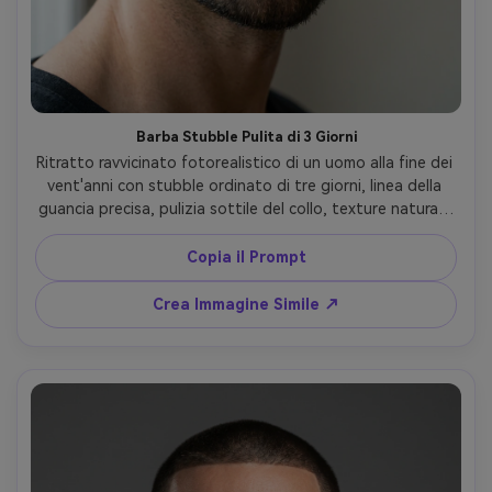
Barba Stubble Pulita di 3 Giorni
Ritratto ravvicinato fotorealistico di un uomo alla fine dei 
vent'anni con stubble ordinato di tre giorni, linea della 
guancia precisa, pulizia sottile del collo, texture naturale 
della barba con pori visibili, luce soffusa laterale da una 
finestra, sfondo neutro, scatto Sony A7IV 85mm f/1.4, 
Copia il Prompt
profondità di campo ridotta, fuoco sugli occhi e sulla 
barba, look da campagna editoriale grooming, pelle e 
Crea Immagine Simile ↗
capelli realistici --ar 4:5