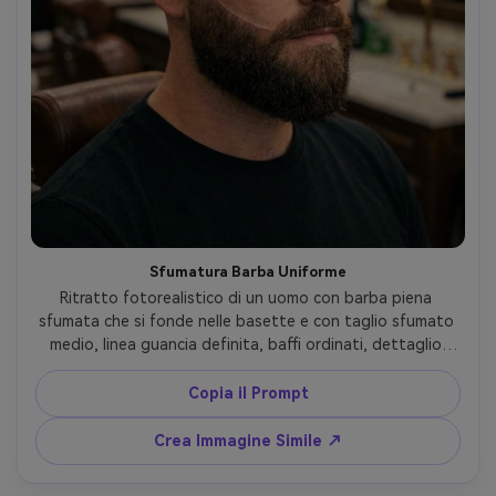
Sfumatura Barba Uniforme
Ritratto fotorealistico di un uomo con barba piena 
sfumata che si fonde nelle basette e con taglio sfumato 
medio, linea guancia definita, baffi ordinati, dettaglio 
naturale riccio nella barba, illuminazione calda da barbiere, 
riflessi specchio sfocati, scatto con obiettivo 50mm, 
Copia il Prompt
color grading da editorial high-end --ar 4:5
Crea Immagine Simile ↗