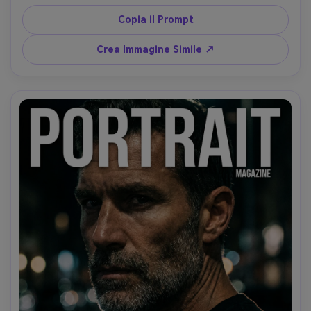
sfondo boschivo cupo nuvoloso, contrasto 
cinematografico, scatto Nikon Z8 85mm, profondità di 
Copia il Prompt
campo ridotta, fili barba ultra-realistici e pori della pelle -
-ar 4:5
Crea Immagine Simile ↗