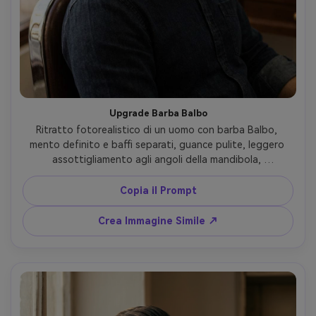
Upgrade Barba Balbo
Ritratto fotorealistico di un uomo con barba Balbo, 
mento definito e baffi separati, guance pulite, leggero 
assottigliamento agli angoli della mandibola, 
ambientazione sedia barbiere, luce calda con riempimento 
morbido, obiettivo 50mm, densità capelli realistica e 
Copia il Prompt
ombre naturali, look grooming trendy --ar 4:5
Crea Immagine Simile ↗