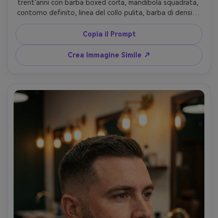
trent'anni con barba boxed corta, mandibola squadrata, 
contorno definito, linea del collo pulita, barba di densità 
media, abbinata a taglio sfumato basso, illuminazione 
stroboscopica da studio con riempimento morbido, 
Copia il Prompt
sfondo grigio, Canon R5 85mm, texture pelle ultra-
realistica, estetica da pubblicità barbiere premium --ar 
Crea Immagine Simile ↗
4:5