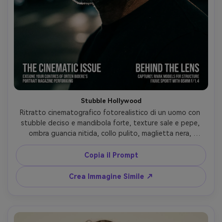
Stubble Hollywood
Ritratto cinematografico fotorealistico di un uomo con 
stubble deciso e mandibola forte, texture sale e pepe, 
ombra guancia nitida, collo pulito, maglietta nera, 
illuminazione bassa con luce di bordo, sfondo scuro, 
85mm f/1.4 bokeh, grading film ad alto contrasto, vibe 
Copia il Prompt
copertina rivista --ar 4:5
Crea Immagine Simile ↗