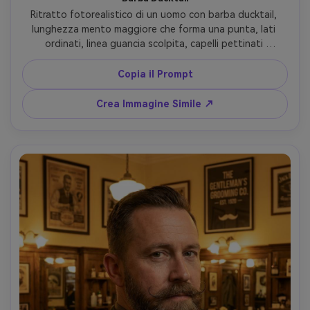
Ritratto fotorealistico di un uomo con barba ducktail, 
lunghezza mento maggiore che forma una punta, lati 
ordinati, linea guancia scolpita, capelli pettinati 
all'indietro, luce dorata da finestra, sfondo neutro, 
obiettivo 85mm, texture barba ultra-realistica, vibe 
Copia il Prompt
maschile sicuro --ar 4:5
Crea Immagine Simile ↗