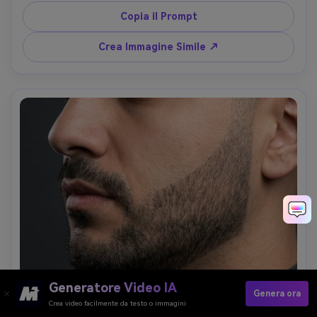
neutro, obiettivo 85mm, fuoco nitido, stile grooming 
Copia il Prompt
editoriale --ar 4:5
Crea Immagine Simile ↗
Generatore Video IA
Genera ora
Crea video facilmente da testo o immagini