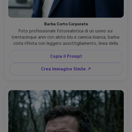
Barba Corto Corporate
Foto professionale fotorealistica di un uomo sui 
trentacinque anni con abito blu e camicia bianca, barba 
corta rifinita con leggero assottigliamento, linea della 
guancia conservativa, bordi baffi puliti, illuminazione da 
ufficio brillante, sfondo sfocato, obiettivo ritratto 85mm, 
Copia il Prompt
dettaglio pelle e barba realistico, sicurezza da LinkedIn --
ar 4:5
Crea Immagine Simile ↗