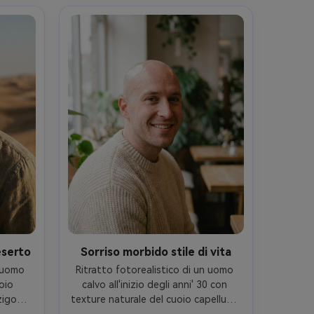
riempimento morbido, Sony A7IV, 
ta 
85mm f/1.8, cornice torace, 
ura 
leggermente alto angolo, umore 
ghts 
sicuro accessibile, pori realistici, alta 
ssa a 
risoluzione, messa a fuoco nitida, 
ado-AR 
classificazione calda come film-AR 
4:5
eserto
Sorriso morbido stile di vita
 uomo 
Ritratto fotorealistico di un uomo 
oio 
calvo all'inizio degli anni' 30 con 
igomi 
texture naturale del cuoio capelluto 
ta, 
e lucentezza delicata, sorriso caldo, 