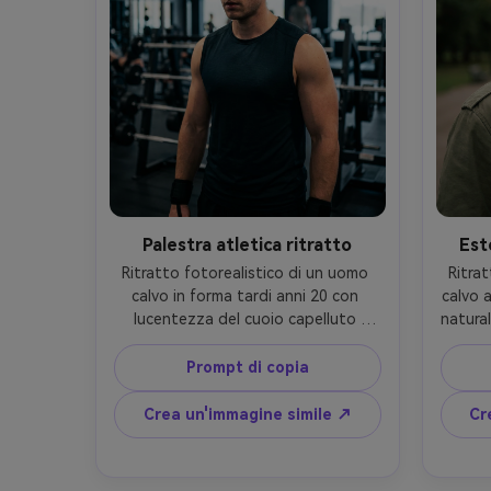
fuoco nitida, gradazione dei colori 
neutri-AR 4:5
Palestra atletica ritratto
Est
Ritratto fotorealistico di un uomo 
Ritrat
calvo in forma tardi anni 20 con 
calvo a
lucentezza del cuoio capelluto 
natural
leggero dal sudore, espressione 
opa
focalizzata, indossando un top 
indoss
Prompt di copia
senza maniche e avvolgimenti da 
da camp
polso, interno moderno della 
sott
Crea un'immagine simile ↗
Cr
palestra con rack sfocati dietro, luci 
illu
pratiche sopra la testa più 
unifor
riempimento morbido, Sony A7S III, 
f/2, co