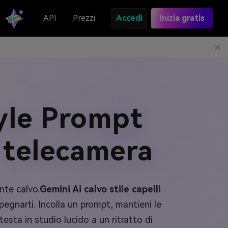
API
Prezzi
Accedi
Inizia gratis
tyle Prompt
 telecamera
nte calvo.
Gemini Ai calvo stile capelli
mpegnarti. Incolla un prompt, mantieni le
esta in studio lucido a un ritratto di