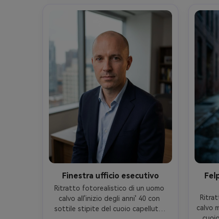
35mm f/1.8, medio primo piano, 
livello
leggera gira 3/4, umore intenso 
premuro
motivazionale, sudore realistico e 
alta
texture della pelle, alta risoluzione, 
nitid
messa a fuoco nitida, contrasto 
punchy Grado di colore- -ar 4:5
Finestra ufficio esecutivo
Fel
Ritratto fotorealistico di un uomo 
Ritrat
calvo all'inizio degli anni' 40 con 
calvo m
sottile stipite del cuoio capelluto, 
cuoio
espressione composta, indossando 