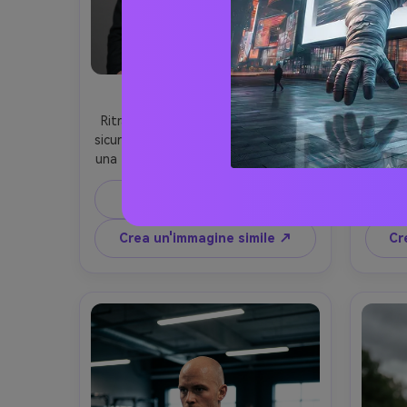
Studio pulito Headshot
Ritratto fotorealistico di un uomo 
Ritrat
sicuro di sé nei suoi primi 30 anni con 
calvo
una testa calva pulita e una texture 
toni ca
della pelle sottile, espressione 
del cuo
calma, indossando un abito a 
indo
Prompt di copia
carbone e una camicia bianca, 
abbr
orologio minimale, sfondo studio 
nera e 
Crea un'immagine simile ↗
Cr
grigio senza soluzione di continuità, 
della 
morbida illuminazione a farfalla con 
flare, 
luci di ripresa delicati, Sony A7IV, 
spa
85mm f/1.4, profondità di campo 
se
bassa, cornice torace, angolo dritto, 
inquad
umore aziendale moderno, ombre 
ener
naturali, realismo di ritocco 
natural
editoriale, alta risoluzione, messa a 
cin