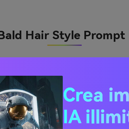
 Bald Hair Style Promp
Crea i
IA illim