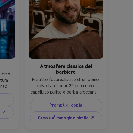
ne-AR 
Atmosfera classica del
barbiere
 uomo 
Ritratto fotorealistico di un uomo 
tura 
calvo tardi anni' 20 con cuoio 
riso 
capelluto pulito e barba croccante, 
a di 
espressione amichevole, indossando 
l neon 
una maglietta bianca e mantello 
etica 
Prompt di copia
vintage del barbiere drappeggiato 
 forte 
e ↗
sulle spalle, interno classico del 
o al 
Crea un'immagine simile ↗
barbiere con specchi e legno caldo, 
50mm 
chiave di tungsteno luce con 
ta, 