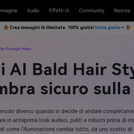
mmagine
Audio
Effetti IA
Community
Risorse
Crea immagini IA illimitate. 100% gratis!
Inizia gratis→
tyle Prompt Men
 AI Bald Hair S
mbra sicuro sulla
o in modo diverso quando si decide di andare completame
are in anteprima look audaci, puliti e robusti prima di i
edi come l'illuminazione cambia tutto, da uno scatto di t