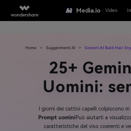
Media.io
Video
I
Home
>
Suggerimenti AI
>
Gemini AI Bald Hair S
25+ Gemini
Uomini: se
I giorni dei cattivi capelli colpiscon
Prompt uomini
Può aiutarti a visualizz
caratteristiche del viso coerenti e v