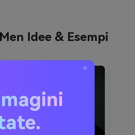
t Men Idee & Esempi
mmagini
itate.