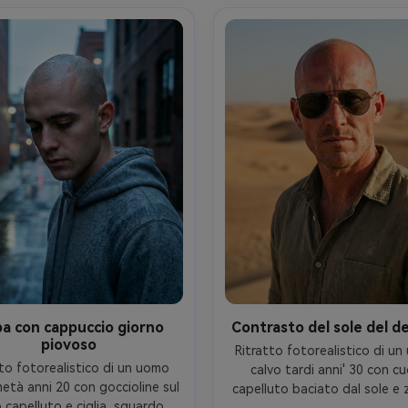
 degli occhi, umore tranquillo e 
profilo 3/4, umore della vi
so, toni della pelle realistici, 
notturna cyberpunk, strutt
 risoluzione, messa a fuoco 
realistica della pelle e highli
a, classificazione del colore 
speculari, alta risoluzione, me
naturale- -ar 4:5
fuoco nitida, colore vivace Gr
4:5
pa con cappuccio giorno
Contrasto del sole del d
piovoso
Ritratto fotorealistico di un
to fotorealistico di un uomo 
calvo tardi anni' 30 con cu
età anni 20 con goccioline sul 
capelluto baciato dal sole e z
 capelluto e ciglia, sguardo 
forti, espressione determina