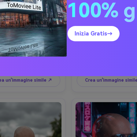
100% g
Via Ora d'Oro
Combo barba robus
Inizia Gratis→
to fotorealistico di un uomo 
Ritratto fotorealistico di un
 elegante metà anni 20 con 
alla fine degli anni' 30 con una
ldi della pelle e debole stubbi 
calva completamente rasata 
io capelluto, leggero sorriso, 
spessa barba corta in scato
ssando una giacca bomber 
sguardo intenso, indossando
Prompt di copia
Prompt di copia
onzata sopra una maglietta 
giacca di denim scuro e henl
collana a catena, marciapiede 
sfondo di magazzino industria
ea un'immagine simile ↗
Crea un'immagine simil
città all'ora d'oro con il sole 
trama di cemento, illuminaz
bordo luce delineando testa e 
laterale lunatica e foschia sot
lle, Canon R5, 50mm f/1.8, 
Nikon Z8, 85mm f/1.8, ritag
mafori bokeh, angolo 3/4, 
stretto testa e spalle, ang
ratura in vita, umore urbano 
leggermente basso per la fo
gico, pori realistici e ombre 
umore cinematografico gritty,
i, dettagli nitidi, colore caldo 
trama realistica della pelle, 
ematografico Grado-AR 4:5
risoluzione, messa a fuoco ni