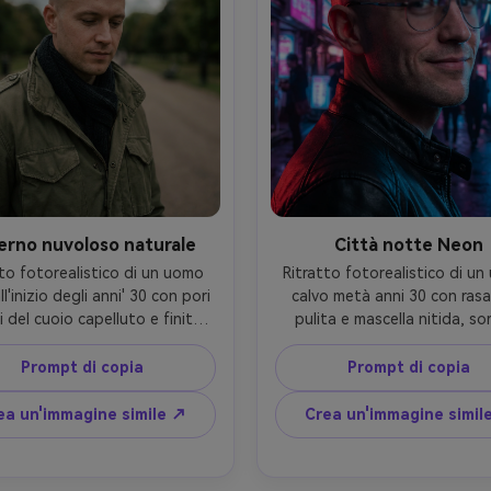
gradazione azzurra e arancio
4:5
erno nuvoloso naturale
Città notte Neon
to fotorealistico di un uomo 
Ritratto fotorealistico di un
ll'inizio degli anni' 30 con pori 
calvo metà anni 30 con rasa
i del cuoio capelluto e finitura 
pulita e mascella nitida, sor
ca, espressione rilassata, 
sicuro, indossando una giacc
ando una giacca e una sciarpa 
pelle nera, strada illuminata a
Prompt di copia
Prompt di copia
o d'oliva, sentiero del parco 
di notte con riflessi di segnal
o il cielo coperto, morbida 
rosa e blu sul cuoio capelluto,
ea un'immagine simile ↗
Crea un'immagine simil
minazione diffusa con ombre 
luce del bordo e riempiment
mi, Fujifilm GFX 100S, 110 mm 
neon ambiente, Canon R6, 
rnice testa-e-spalle, angolo a 
f/1.4, inquadratura ravvicina