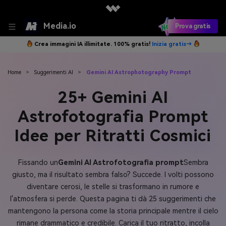
Media.io
Prova gratis
Crea immagini IA illimitate. 100% gratis!
Inizia gratis→
Home
>
Suggerimenti AI
>
Gemini AI Astrophotography Prompt
25+ Gemini AI
Astrofotografia Prompt
Idee per Ritratti Cosmici
Fissando un
Gemini AI Astrofotografia prompt
Sembra
giusto, ma il risultato sembra falso? Succede. I volti possono
diventare cerosi, le stelle si trasformano in rumore e
l'atmosfera si perde. Questa pagina ti dà 25 suggerimenti che
mantengono la persona come la storia principale mentre il cielo
rimane drammatico e credibile. Carica il tuo ritratto, incolla