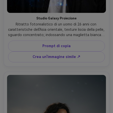
Studio Galaxy Proiezione
Ritratto fotorealistico di un uomo di 26 anni con 
caratteristiche dell'Asia orientale, texture liscia della pelle, 
sguardo concentrato; indossando una maglietta bianca e 
una giacca bomber nera; in uno studio buio con 
mappatura di proiezione di galassie su viso e sfondo; 
Prompt di copia
Proiezione come luce chiave con riempimento morbido per 
preservare i dettagli della pelle; Sony A7IV, 50mm f/1.8; 
Crea un'immagine simile ↗
Inquadratura torace, centrata; umore moderno, artistico; 
Trama proiettata realistica, bordi puliti del viso, messa a 
fuoco nitida, neri ricchi, alta risoluzione- -ar 4:5