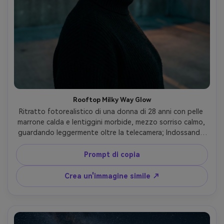
Rooftop Milky Way Glow
Ritratto fotorealistico di una donna di 28 anni con pelle 
marrone calda e lentiggini morbide, mezzo sorriso calmo, 
guardando leggermente oltre la telecamera; Indossando 
un girocollo nero, orecchini a cerchio d'argento, capelli in 
un coccino basso; in piedi sul tetto di una città con la Via 
Prompt di copia
Lattea che si arca sopra e lo skyline debole bokeh; chiave 
fresca della luce di luna con sottile luce del bordo caldo 
Crea un'immagine simile ↗
sulla linea dei capelli; Sony A7IV, 85mm f/1.4, profondità di 
campo bassa; Inquadratura torace, leggermente basso 
angolo; umore sognante ma credibile; Struttura naturale 
della pelle, capelli volanti puliti, dettaglio realistico della 