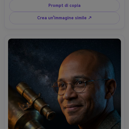
stelle deboli che sbirciano attraverso; chiave di luce di 
Prompt di copia
luna diffusa morbida, luce sottile del bordo, fioritura 
delicata della foschia; Fujifilm X-T5, 56mm f/1.2; 
Crea un'immagine simile ↗
Inquadratura in vita, profondità bassa; atmosfera lunatica 
e cinematografica; Struttura naturale della pelle, 
stratificazione realistica della nebbia, rumore controllato, 
occhi nitidi, alta risoluzione-AR 4:5