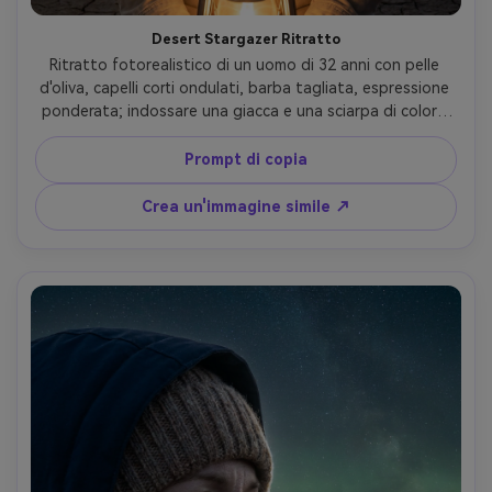
Desert Stargazer Ritratto
Ritratto fotorealistico di un uomo di 32 anni con pelle 
d'oliva, capelli corti ondulati, barba tagliata, espressione 
ponderata; indossare una giacca e una sciarpa di colore 
sabbia; in un deserto tranquillo con dune lontane e campo 
stellare fresco sopra la testa; Luce morbida della lanterna 
Prompt di copia
dal basso come chiave, riempimento fresco della luce 
stellare, luce delicata del cerchio; Canon R5, 50mm f/1.8, 
Crea un'immagine simile ↗
sottile bokeh; Inquadratura in vita, composizione 
centrale; umore radicato e contemplativo; Pori realistici, 
ombre naturali, cielo notturno dettagliato senza 
manufatti, alta risoluzione, grado di colore editoriale- -ar 
4:5