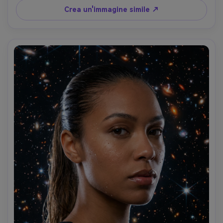
dettagli del viso; Canon R6 Mark II, 85mm f/1.8; 
Crea un'immagine simile ↗
Inquadratura in vita, leggermente basso angolo; umore 
esaltante e cinematografico; Scintillio realistico della 
neve, texture naturale della pelle, gradienti accurati 
dell'aurora, alta risoluzione-AR 4:5