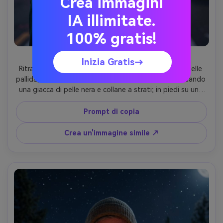
Crea immagini
IA illimitate.
100% gratis!
Neon Street sotto le stelle
Inizia Gratis→
Ritratto fotorealistico di una donna di 23 anni con pelle 
pallida, capelli lisci di platino, eyeliner audace; indossando 
una giacca di pelle nera e collane a strati; in piedi su una 
strada illuminata al neon con un cielo stellato 
insolitamente limpido sopra la testa; neon magenta e 
Prompt di copia
ciano come chiave e riempimento, bordo debole alla luce 
delle stelle; Sony A7S III, 50mm f/1.4, luci bokeh; 
Crea un'immagine simile ↗
Inquadratura torace, leggera inclinazione; umore agitato e 
cinematografico; Struttura naturale della pelle, fioritura al 
neon controllata, caratteristiche del viso nitide, stelle 
realistiche, alta risoluzione- -ar 4:5