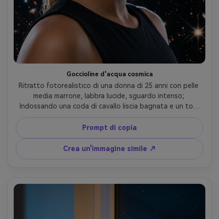
Goccioline d'acqua cosmica
Ritratto fotorealistico di una donna di 25 anni con pelle 
media marrone, labbra lucide, sguardo intenso; 
Indossando una coda di cavallo liscia bagnata e un top 
nero minimalista; fine goccioline d'acqua sulla pelle 
catturando la luce delle stelle, profondo cielo spaziale 
Prompt di copia
dietro; Luce del bordo duro per lo scintillio, chiave 
morbida sul viso; Sony A1, 85mm f/1.4; Primo piano 
Crea un'immagine simile ↗
stretto, composizione drammatica; potente, umore di 
alta moda; Evidenze realistiche, pori naturali, occhi acuti, 
contrasto controllato, alta risoluzione-AR 4:5