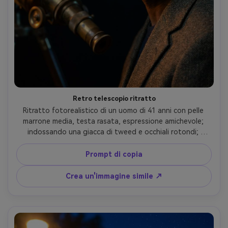
Retro telescopio ritratto
Ritratto fotorealistico di un uomo di 41 anni con pelle 
marrone media, testa rasata, espressione amichevole; 
indossando una giacca di tweed e occhiali rotondi; 
accanto a un telescopio d'ottone vintage con un cielo 
pieno di stelle alle spalle; chiave calda luce sul viso, 
Prompt di copia
riempimento notturno fresco, bordo sottile; Nikon Z9, 
85mm f/1.8; Inquadratura a tre quarti, telescopio in primo 
Crea un'immagine simile ↗
piano sfocato; umore curioso, studioso; Evidenze 
realistiche in metallo, pori naturali, occhi acuti, stelle 
dettagliate, alta risoluzione- -ar 4:5