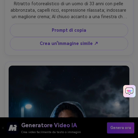
Ritratto fotorealistico di un uomo di 33 anni con pelle 
abbronzata, capelli ricci, espressione rilassata; indossare 
un maglione crema; Al chiuso accanto a una finestra che 
mostra un cielo stellato, candele sul davanzale; chiave 
calda a luce di candela, riempimento fresco della luce della 
Prompt di copia
finestra; Nikon D850, 50mm f/1.4; Cornice torace, finestra 
bokeh; umore intimo, riflettente; Struttura naturale della 
Crea un'immagine simile ↗
pelle, bagliore realistico della candela, riflessi puliti del 
vetro, messa a fuoco nitida, grado di colore 
cinematografico-AR 4:5
Generatore Video IA
Genera ora
Crea video facilmente da testo o immagini