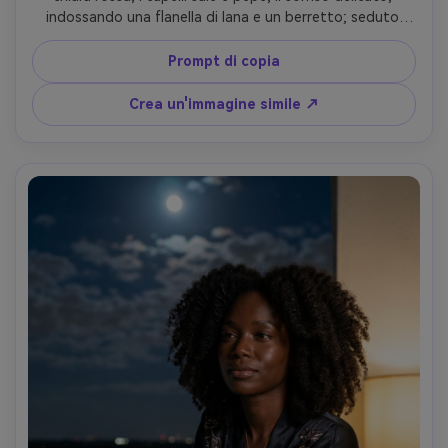
indossando una flanella di lana e un berretto; seduto 
vicino a un piccolo fuoco con pini e stelle sopra; chiave 
calda a luce di fuoco, riempimento notturno fresco, 
Prompt di copia
bordo morbido dal chiaro di luna; Nikon Z6II, 85mm f/1.8; 
Inquadratura in vita, fuoco bokeh in primo piano; 
Crea un'immagine simile ↗
accogliente, umore nostalgico; Trama realistica della 
pelle, caduta dell'ombra naturale, bagliore di fuoco 
accurato, dettaglio pulito della stella, alta risoluzione-AR 
4:5