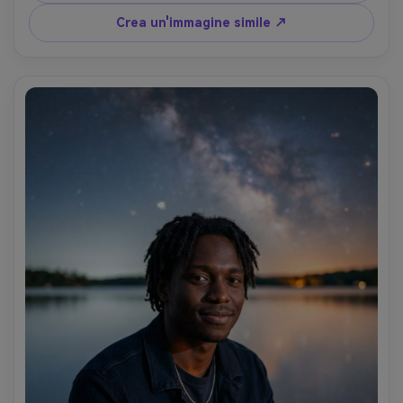
Forte luce del cerchio da dietro per definire il profilo, 
morbido riempimento fresco sul viso; Nikon Z8, 85mm f/2, 
Crea un'immagine simile ↗
messa a fuoco nitida; Inquadratura del profilo ravvicinato; 
umore cinematografico, avventuroso; Bordi realistici dei 
capelli, texture naturale della pelle, highlights controllati, 
stelle ad alto dettaglio, chiarezza come HDR-AR 4:5