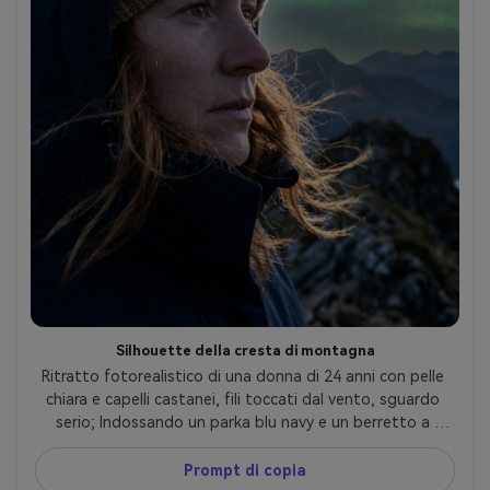
Silhouette della cresta di montagna
Ritratto fotorealistico di una donna di 24 anni con pelle 
chiara e capelli castanei, fili toccati dal vento, sguardo 
serio; Indossando un parka blu navy e un berretto a 
maglia; in piedi su una cresta di montagna con un 
drammatico cielo stellato e una debole foschia di aurora; 
Prompt di copia