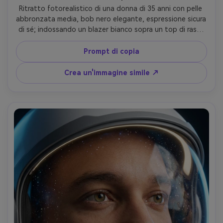
Ritratto fotorealistico di una donna di 35 anni con pelle 
abbronzata media, bob nero elegante, espressione sicura 
di sé; indossando un blazer bianco sopra un top di raso; 
Posato sui gradini dell'osservatorio con una cupola dietro 
e dense stelle sopra; Pulito studio-simile chiave luce con 
Prompt di copia
fresco ambiente riempimento notturno; Fujifilm GFX100S, 
110mm f/2, profondità bassa; Vita su, composizione 
Crea un'immagine simile ↗
leggermente fuori centro; lucido, umore editoriale; Pori 
naturali, bordi precisi, motivi stellari realistici, contrasto 
netto, classificazione cinematografica-AR 4:5