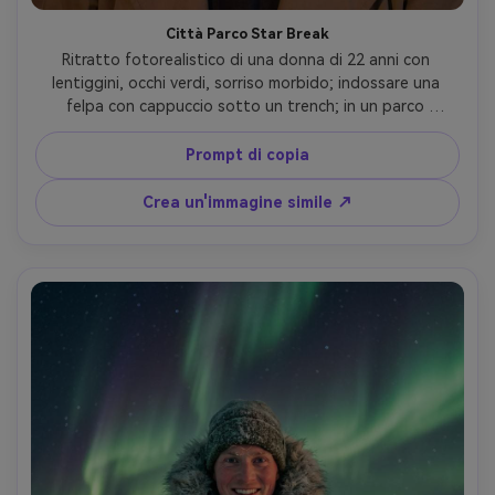
Città Parco Star Break
Ritratto fotorealistico di una donna di 22 anni con 
lentiggini, occhi verdi, sorriso morbido; indossare una 
felpa con cappuccio sotto un trench; in un parco 
cittadino di notte con un cielo stellato 
sorprendentemente luminoso e luci stradali lontane; 
Prompt di copia
Illuminazione mista: chiave calda della luce stradale, 
riempimento fresco della luce delle stelle; Sony A7C II, 
Crea un'immagine simile ↗
85mm f/2; Inquadratura torace, profondità bassa; umore 
pieno di speranza e calma; Struttura realistica della pelle, 
bordi puliti dei capelli, temperatura di colore mista 
equilibrata, messa a fuoco nitida-AR 4:5