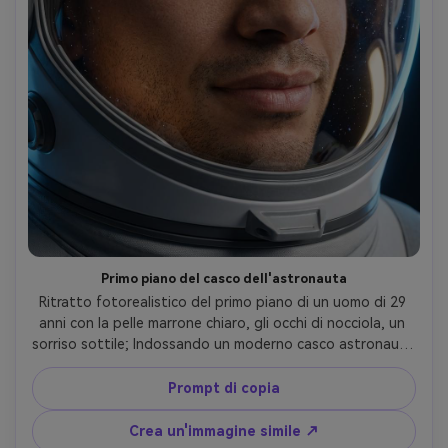
Primo piano del casco dell'astronauta
Ritratto fotorealistico del primo piano di un uomo di 29 
anni con la pelle marrone chiaro, gli occhi di nocciola, un 
sorriso sottile; Indossando un moderno casco astronauta 
con visiera trasparente e colletto minimale; Riflessioni del 
campo stellare e della nebulosa visibili su visiera; Morbida 
Prompt di copia
luce interna del casco come chiave, fresca luce del 
cerchio; Canon R3, 85mm f/1.4, ultra sharp; cornice stretta 
Crea un'immagine simile ↗