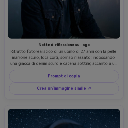
Notte di riflessione sul lago
Ritratto fotorealistico di un uomo di 27 anni con la pelle 
marrone scuro, locs corti, sorriso rilassato; indossando 
una giacca di denim scuro e catena sottile; accanto a un 
lago fermo che riflette la Via Lattea e le deboli luci della 
costa; chiave morbida fresca della luce di luna, luce 
Prompt di copia
delicata riflessa dall'acqua come riempimento; Sony A7R V, 
85mm f/1.8, bokeh cremoso; Inquadratura torace con 
Crea un'immagine simile ↗
accenni di riflesso; umore tranquillo e intimo; Trama della 
pelle realistica, riflessi realistici dell'acqua, occhi acuti, 
grana di pellicola sottile, alta risoluzione-AR 4:5