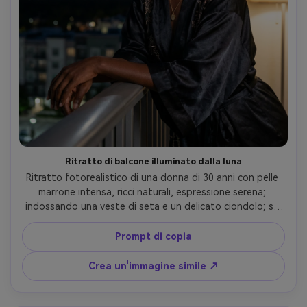
Ritratto di balcone illuminato dalla luna
Ritratto fotorealistico di una donna di 30 anni con pelle 
marrone intensa, ricci naturali, espressione serena; 
indossando una veste di seta e un delicato ciondolo; su 
un balcone con nuvole di luna e stelle sullo sfondo; chiave 
di luce di luna morbida dall'alto, luce pratica delicata calda 
Prompt di copia
dall'interno come riempimento; Canon R5, 85mm f/1.2; 
Inquadratura spalla su, cielo spaziale negativo; umore 
Crea un'immagine simile ↗
tranquillo e intimo; Pori realistici, luci sottili, struttura 
realistica della nuvola, occhi acuti, classificazione 