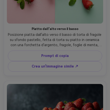
Piatto dall'alto verso il basso
Posizione piatta dall'alto verso il basso di torta di fragole 
su sfondo pastello, fetta di torta su piatto in ceramica 
con una forchetta d'argento, fragole, foglie di menta, 
polvere di zucchero a velo, piccola ciotola di panna 
montata, morbida luce diurna diffusa, composizione 
Prompt di copia
pulita, scattato su Canon EOS R6, 35 mm, messa a fuoco 
nitida attraverso il telaio, estetica degna di Pinterest- -
Crea un'immagine simile ↗
ar 4:5