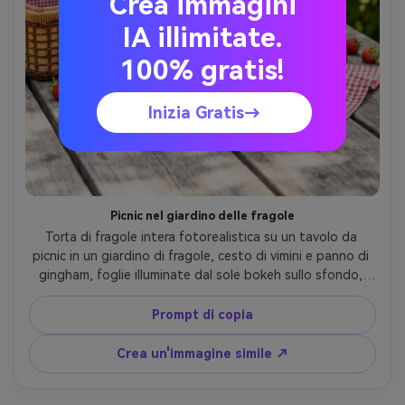
Crea immagini
IA illimitate.
100% gratis!
Inizia Gratis→
Picnic nel giardino delle fragole
Torta di fragole intera fotorealistica su un tavolo da 
picnic in un giardino di fragole, cesto di vimini e panno di 
gingham, foglie illuminate dal sole bokeh sullo sfondo, 
fragole fresche sparse intorno, luce naturale di 
mezzogiorno con diffusione morbida, scattato su Canon 
Prompt di copia
R5, 85mm, profondità di campo bassa, umore estivo 
luminoso e gioioso- -ar 4:5
Crea un'immagine simile ↗