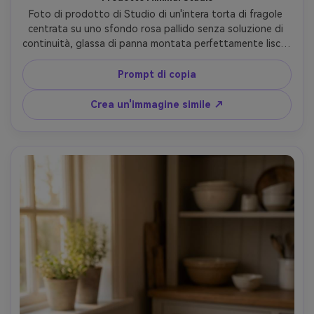
Foto di prodotto di Studio di un'intera torta di fragole 
centrata su uno sfondo rosa pallido senza soluzione di 
continuità, glassa di panna montata perfettamente liscia, 
disposizione della corona di fragole, illuminazione softbox 
con ombre delicate, bordi nitidi, scattato su Nikon Z7 II, 
Prompt di copia
obiettivo macro 105mm, dettagli ultra-realistici, look 
commerciale pulito per imballaggi e pubblicità, sottile 
Crea un'immagine simile ↗
graduazione dei colori-AR 4:5