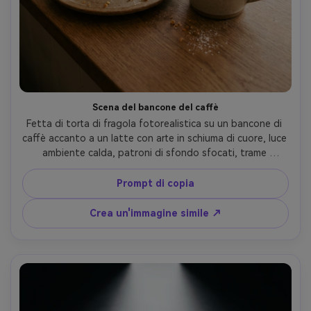
Scena del bancone del caffè
Fetta di torta di fragola fotorealistica su un bancone di 
caffè accanto a un latte con arte in schiuma di cuore, luce 
ambiente calda, patroni di sfondo sfocati, trame 
ceramiche e briciole visibili, scattato su Sony A7IV, 35mm 
f/1.8, foto di cibo di stile di vita sincero, atmosfera 
Prompt di copia
pomeridiana accogliente- -ar 4:5
Crea un'immagine simile ↗