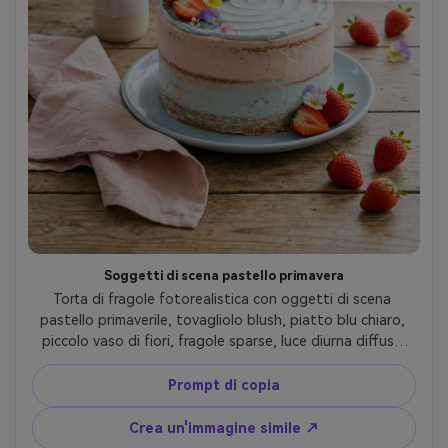
Soggetti di scena pastello primavera
Torta di fragole fotorealistica con oggetti di scena 
pastello primaverile, tovagliolo blush, piatto blu chiaro, 
piccolo vaso di fiori, fragole sparse, luce diurna diffusa 
brillante, scattato su Fujifilm GFX50S II, 80mm, toni ariosi 
puliti, dettagli nitidi, styling pronto per Instagram- -ar 4:5
Prompt di copia
Crea un'immagine simile ↗