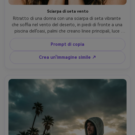
Sciarpa di seta vento
Ritratto di una donna con una sciarpa di seta vibrante 
che soffia nel vento del deserto, in piedi di fronte a una 
piscina dell'oasi, palmi che creano linee principali, luce 
solare ad alto contrasto, scattato su Nikon D850, 
105mm, cornice stretta, ciglia taglienti, look di bellezza 
Prompt di copia
editoriale fotorealistico, film caldo Grado- -ar 4:5
Crea un'immagine simile ↗