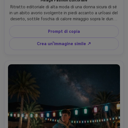
Mirage Fashion Editoriale
Ritratto editoriale di alta moda di una donna sicura di sé 
in un abito avorio svolgente in piedi accanto a un'oasi del 
deserto, sottile foschia di calore miraggio sopra le dune, 
foglie di palma che creano ombre fantasiate sul suo viso, 
luce drammatica del cerchio, scattato su Canon EOS R5, 
Prompt di copia
85mm f/1.4, messa a fuoco nitida sugli occhi, 
composizione della copertina di una rivista, fotorealistico, 
Crea un'immagine simile ↗
grado di colore cinematografico- -ar 4:5