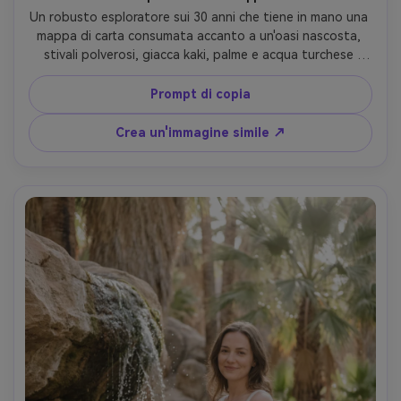
Un robusto esploratore sui 30 anni che tiene in mano una 
mappa di carta consumata accanto a un'oasi nascosta, 
stivali polverosi, giacca kaki, palme e acqua turchese 
dietro, sole di mezzogiorno controllato con riempimento 
morbido, scattato su Sony A1, 50mm, cornice a metà 
Prompt di copia
corpo, dettagli nitidi, avventura fotorealistica editorial- -
ar 4:5
Crea un'immagine simile ↗