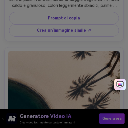
caldo e granuloso, colori leggermente sbiaditi, palme e 
dune, girato su una simulazione Kodak Portra 400 
estetica, prospettiva di 50 mm, sorriso sincero, 
Prompt di copia
fotorealistico eppure cinematografico- -ar 4:5
Crea un'immagine simile ↗
Generatore Video IA
Genera ora
Crea video facilmente da testo o immagini