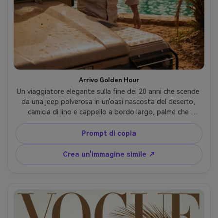
Arrivo Golden Hour
Un viaggiatore elegante sulla fine dei 20 anni che scende 
da una jeep polverosa in un'oasi nascosta del deserto, 
camicia di lino e cappello a bordo largo, palme che 
incorniciano una piscina turchese, calda luce del sole 
dell'ora dorata con lunghe ombre, particelle di sabbia 
Prompt di copia
nell'aria, scattato su Sony A7IV, obiettivo da 50 mm, 
profondità di campo bassa, fotografia cinematografica di 
Crea un'immagine simile ↗
viaggio, trama della pelle ultra-realistica, ricca 
graduazione di colori caldi-AR 4:5