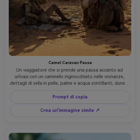
Camel Caravan Pausa
Un viaggiatore che si prende una pausa accanto ad 
un'oasi con un cammello inginocchiato nelle vicinanze, 
dettagli di sella in pelle, palme e acqua scintillanti, dune di 
sabbia dorata, luce del tardo pomeriggio, girato su 
Canon EOS R6, 70mm, composizione bilanciata regola dei 
Prompt di copia
terzi, trame ultra-realistiche, atmosfera cinematografica 
avventura- -ar 4:5
Crea un'immagine simile ↗