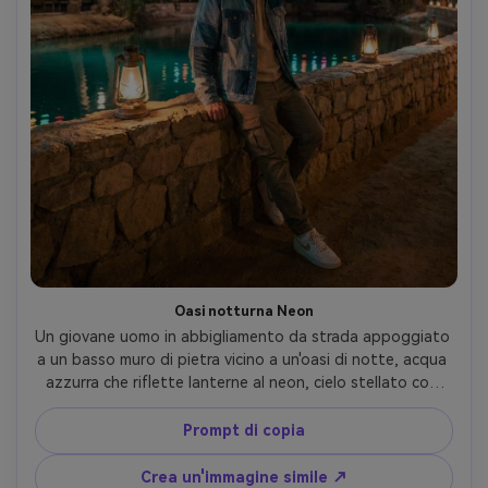
Oasi notturna Neon
Un giovane uomo in abbigliamento da strada appoggiato 
a un basso muro di pietra vicino a un'oasi di notte, acqua 
azzurra che riflette lanterne al neon, cielo stellato con 
debole Via Lattea, palmi ondeggianti, luce 
cinematografica lunatica con luci pratiche, scattato su 
Prompt di copia
Nikon Z8, 35mm f/1.8, look ISO elevato ma pulito, ultra-
realistico, grado azzurro e arancione- -ar 4:5
Crea un'immagine simile ↗