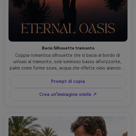
Bacio Silhouette tramonto
Coppia romantica silhouette che si bacia al bordo di 
un'oasi al tramonto, sole luminoso basso all'orizzonte, 
palmi come forme scure, acqua che riflette cielo arancione 
e rosa, scattato su Canon EOS R5, 85mm, forte 
retroilluminazione, bordi puliti della silhouette, 
Prompt di copia
romanticismo cinematografico poster umore- -ar 4:5
Crea un'immagine simile ↗