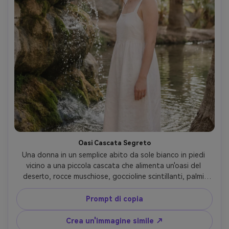
Oasi Cascata Segreto
Una donna in un semplice abito da sole bianco in piedi 
vicino a una piccola cascata che alimenta un'oasi del 
deserto, rocce muschiose, goccioline scintillanti, palmi 
arcuati sopra la testa, morbida luce diffusa, scattata su 
Fujifilm X-T5, 56mm f/1.2, bokeh sognante, ultra-
Prompt di copia
realistico, sereno Grado di colore- -ar 4:5
Crea un'immagine simile ↗