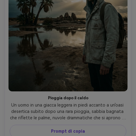
Pioggia dopo il caldo
Un uomo in una giacca leggera in piedi accanto a un'oasi 
desertica subito dopo una rara pioggia, sabbia bagnata 
che riflette le palme, nuvole drammatiche che si aprono ai 
raggi del sole, atmosfera cinematografica, girato su Sony 
A7IV, 24-70mm a 35mm, gamma dinamica elevata, 
Prompt di copia