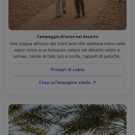
Campeggio di lusso nel deserto
Una coppia all'inizio dei trent'anni che cammina mano nella 
mano vicino a un lussuoso campo nel deserto vicino a 
un'oasi, tende di tela, luci a corda, tappeti di peluche, 
palmeto e acqua dietro di loro, morbida luce del 
crepuscolo, scattata su Sony A1, 70-200 mm a 135 mm, 
Prompt di copia
bokeh cremoso, risate sincere, stile pubblicitario di 
viaggio editoriale fotorealistico- -ar 4:5
Crea un'immagine simile ↗