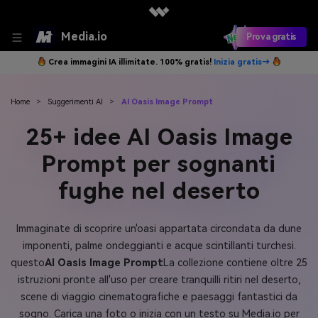
Media.io
Prova gratis
Crea immagini IA illimitate. 100% gratis!
Inizia gratis→
Home
>
Suggerimenti AI
>
AI Oasis Image Prompt
25+ idee AI Oasis Image
Prompt per sognanti
fughe nel deserto
Immaginate di scoprire un'oasi appartata circondata da dune
imponenti, palme ondeggianti e acque scintillanti turchesi.
questo
AI Oasis Image Prompt
La collezione contiene oltre 25
istruzioni pronte all'uso per creare tranquilli ritiri nel deserto,
scene di viaggio cinematografiche e paesaggi fantastici da
sogno. Carica una foto o inizia con un testo su Media.io per