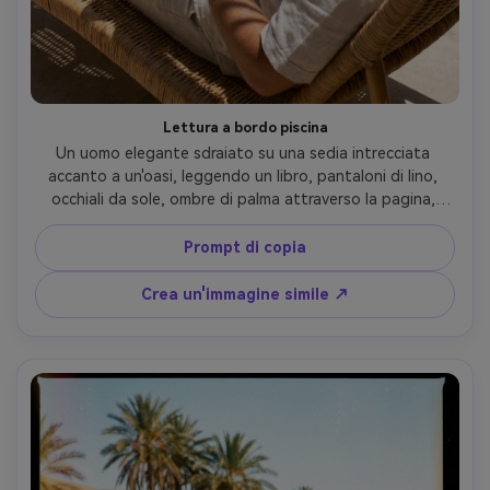
Lettura a bordo piscina
Un uomo elegante sdraiato su una sedia intrecciata 
accanto a un'oasi, leggendo un libro, pantaloni di lino, 
occhiali da sole, ombre di palma attraverso la pagina, 
acqua calma turchese, sole luminoso di mezzogiorno con 
contrasto nitido, scattato su Canon EOS R3, 35mm, 
Prompt di copia
composizione pubblicitaria lifestyle, dettaglio 
fotorealistico- -ar 4:5
Crea un'immagine simile ↗