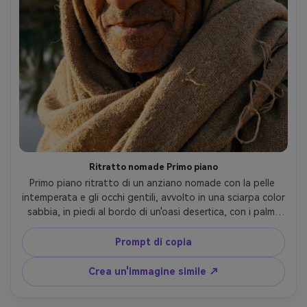
Ritratto nomade Primo piano
Primo piano ritratto di un anziano nomade con la pelle 
intemperata e gli occhi gentili, avvolto in una sciarpa color 
sabbia, in piedi al bordo di un'oasi desertica, con i palmi 
dolcemente sfocati dietro, illuminato lateralmente dal 
sole del tardo pomeriggio, scattato su Fujifilm GFX 100S, 
Prompt di copia
110 mm, realismo ultra-dettagliato, stile documentario 
rispettoso- -ar 4:5
Crea un'immagine simile ↗