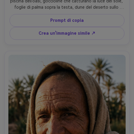
piscina dell'oasi, goccioline che catturano la luce del sole, 
foglie di palma sopra la testa, dune del deserto sullo 
sfondo, sorriso sicuro, gioielli minimi, scattato su Canon 
5D Mark IV, 85mm f/1.8, congelamento ad alta velocità 
Prompt di copia
dell'otturatore, pori naturali della pelle, tavolozza di 
colori estivi brillanti e puliti-AR 4:5
Crea un'immagine simile ↗