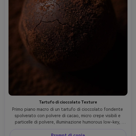
Tartufo di cioccolato Texture
Primo piano macro di un tartufo di cioccolato fondente 
spolverato con polvere di cacao, micro crepe visibili e 
particelle di polvere, illuminazione humorous low-key, 
fondo marrone profondo bokeh, Canon 5D Mark IV, macro 
100mm, f/3.5, messa a fuoco centrale nitida, ricco 
Prompt di copia