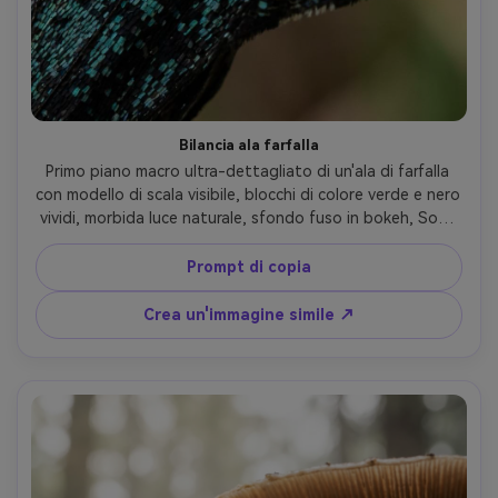
Bilancia ala farfalla
Primo piano macro ultra-dettagliato di un'ala di farfalla 
con modello di scala visibile, blocchi di colore verde e nero 
vividi, morbida luce naturale, sfondo fuso in bokeh, Sony 
A7R V, macro 90mm, f/5, scale taglienti, trama realistica, 
fotografia macro natura ad alta risoluzione-AR 4:5
Prompt di copia
Crea un'immagine simile ↗