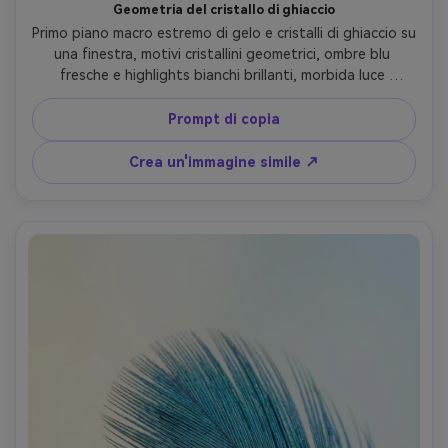
Geometria del cristallo di ghiaccio
Primo piano macro estremo di gelo e cristalli di ghiaccio su 
una finestra, motivi cristallini geometrici, ombre blu 
fresche e highlights bianchi brillanti, morbida luce 
mattutina, sfondo sfocato in forme astratte, Nikon Z7 II, 
105mm macro, f/6.3, ultra nitida, pulita foto macro 
Prompt di copia
realistica-AR 4:5
Crea un'immagine simile ↗