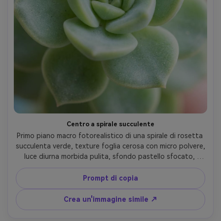
Centro a spirale succulente
Primo piano macro fotorealistico di una spirale di rosetta 
succulenta verde, texture foglia cerosa con micro polvere, 
luce diurna morbida pulita, sfondo pastello sfocato, 
Nikon D780, 105mm macro, f/4.5, dettaglio al centro 
nitido, bokeh liscio, macro botanica moderna fotografia- 
Prompt di copia
-ar 4:5
Crea un'immagine simile ↗