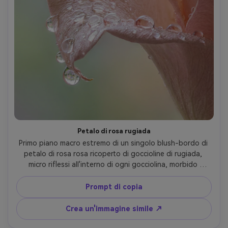
Petalo di rosa rugiada
Primo piano macro estremo di un singolo blush-bordo di 
petalo di rosa rosa ricoperto di goccioline di rugiada, 
micro riflessi all'interno di ogni gocciolina, morbido 
gradiente di sfondo pastello, luce naturale della finestra, 
profondità di campo bassa, scattato su Canon EOS R5, 
Prompt di copia
RF 100mm macro, f/2.8, look impilamento di messa a 
fuoco, trama ultra-realistica, dettagli nitidi, bokeh 
Crea un'immagine simile ↗
cremoso, fotografia macro editoriale, alta risoluzione-AR 