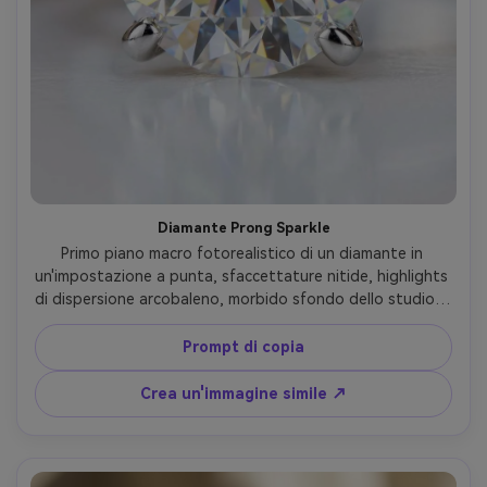
Diamante Prong Sparkle
Primo piano macro fotorealistico di un diamante in 
un'impostazione a punta, sfaccettature nitide, highlights 
di dispersione arcobaleno, morbido sfondo dello studio di 
champagne, illuminazione stroboscopica controllata, 
Nikon D850, 105mm macro, f/11, ultra nitidi, riflessi puliti, 
Prompt di copia
ripresa di prodotto di gioielleria di fascia alta-AR 4:5
Crea un'immagine simile ↗