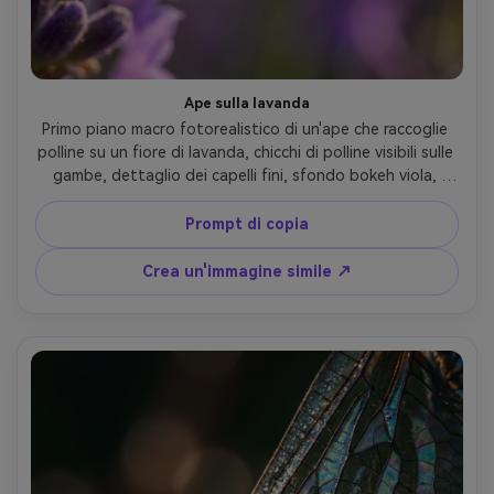
Ape sulla lavanda
Primo piano macro fotorealistico di un'ape che raccoglie 
polline su un fiore di lavanda, chicchi di polline visibili sulle 
gambe, dettaglio dei capelli fini, sfondo bokeh viola, 
calda luce del sole mattutino con luce delicata del bordo, 
Nikon D850, obiettivo macro 105mm, f/3.2, soggetto 
Prompt di copia
tagliente, colori naturali, micro dettaglio ad alto 
contrasto, fotografia macro professionale della fauna 
Crea un'immagine simile ↗
selvatica- -ar 4:5