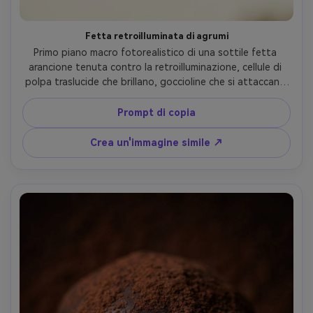
Fetta retroilluminata di agrumi
Primo piano macro fotorealistico di una sottile fetta 
arancione tenuta contro la retroilluminazione, cellule di 
polpa traslucide che brillano, goccioline che si attaccano 
alla corteccia, brillante bagliore solare, sfondo bianco 
minimale, scattato su Panasonic S1R, macro 100mm, f/4, 
Prompt di copia
dettagli nitidi, colore vivace, bevanda premium-AD macro 
style- -ar 4:5
Crea un'immagine simile ↗