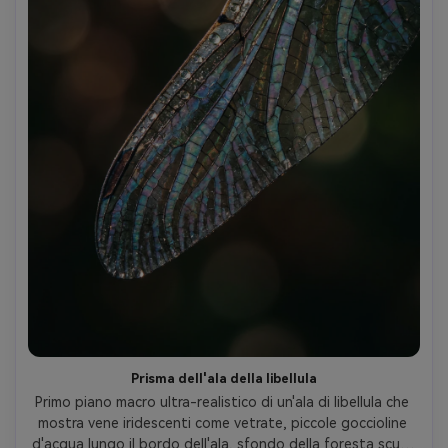
Prisma dell'ala della libellula
Primo piano macro ultra-realistico di un'ala di libellula che 
mostra vene iridescenti come vetrate, piccole goccioline 
d'acqua lungo il bordo dell'ala, sfondo della foresta scura 