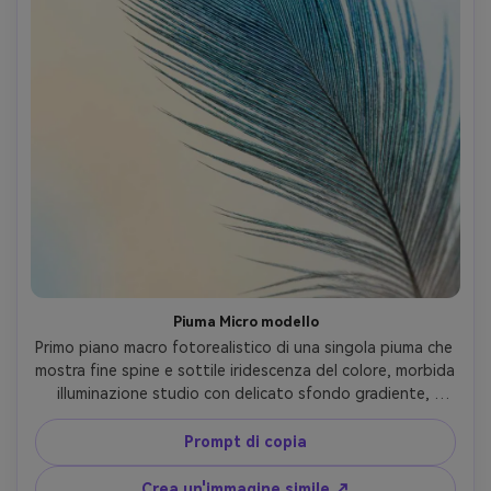
Piuma Micro modello
Primo piano macro fotorealistico di una singola piuma che 
mostra fine spine e sottile iridescenza del colore, morbida 
illuminazione studio con delicato sfondo gradiente, 
profondità di campo bassa, Canon EOS R6, macro 100mm, 
f/4, alta chiarezza, texture delicate, macro editoriale 
Prompt di copia
minimalista- -ar 4:5
Crea un'immagine simile ↗