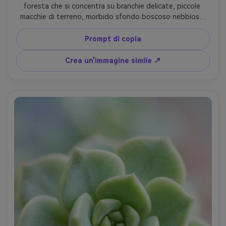
foresta che si concentra su branchie delicate, piccole 
macchie di terreno, morbido sfondo boscoso nebbioso 
bokeh, luce diffusa nuvolosa, Fujifilm X-T5, macro 80mm, 
f/4, struttura branchie nitide, classificazione 
Prompt di copia
cinematografica terrosa, foto macro realistica- -ar 4:5
Crea un'immagine simile ↗