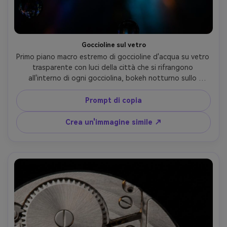
Goccioline sul vetro
Primo piano macro estremo di goccioline d'acqua su vetro 
trasparente con luci della città che si rifrangono 
all'interno di ogni gocciolina, bokeh notturno sullo 
sfondo, alto contrasto, bordi gocciolina nitidi, Sony A7S 
III, macro 90mm, f/2.8, grado di colore neon 
Prompt di copia
cinematografico, fotografia macro realistica-AR 4:5
Crea un'immagine simile ↗