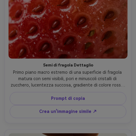
Semi di fragola Dettaglio
Primo piano macro estremo di una superficie di fragola 
matura con semi visibili, pori e minuscoli cristalli di 
zucchero, lucentezza succosa, gradiente di colore rosso-
rosa, morbida luce da studio con un rimbalzo bianco, 
Fujifilm GFX 100S, macro 120 mm, f/5.6, sfocatura di 
Prompt di copia
sfondo super nitida e pulita, fotografia macro di cibo 
commerciale-AR 4:5
Crea un'immagine simile ↗