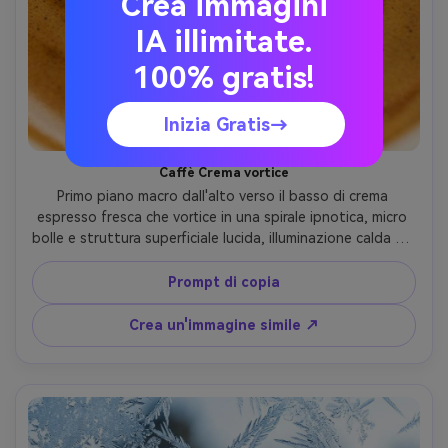
Crea immagini
IA illimitate.
100% gratis!
Inizia Gratis→
Caffè Crema vortice
Primo piano macro dall'alto verso il basso di crema 
espresso fresca che vortice in una spirale ipnotica, micro 
bolle e struttura superficiale lucida, illuminazione calda del 
caffè, riflessi sottili, profondità di campo bassa, Sony 
A7IV, 50mm con estensione macro, f/2.8, dettagli nitidi, 
Prompt di copia
colore caldo cinematografico Grado-AR 4:5
Crea un'immagine simile ↗