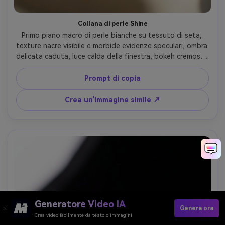
Collana di perle Shine
Primo piano macro di perle bianche su tessuto di seta, 
texture nacre visibile e morbide evidenze speculari, ombra 
delicata caduta, luce calda della finestra, bokeh cremoso, 
Sony A7R IV, macro 90mm, f/4, elegante fotografia di 
prodotto editoriale, dettaglio fotorealistico- -ar 4:5
Prompt di copia
Crea un'immagine simile ↗
Generatore Video IA
Genera ora
Crea video facilmente da testo o immagini