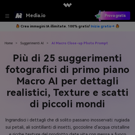
Media.io
Prova gratis
Crea immagini IA illimitate. 100% gratis!
Inizia gratis→
Home
>
Suggerimenti AI
>
AI Macro Close-up Photo Prompt
Più di 25 suggerimenti
fotografici di primo piano
Macro AI per dettagli
realistici, Texture e scatti
di piccoli mondi
Ingrandisci i dettagli che di solito passano inosservati: rugiada
sui petali, ali scintillanti di insetti, goccioline d'acqua cristalline
e ricche texture del prodotto date vita con messa a fuoco