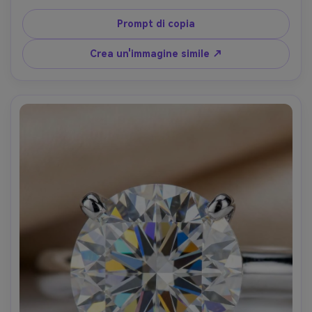
illuminazione laterale drammatica con punti salienti 
speculari, sfondo nero, Canon EOS R5, macro 100mm, f/8, 
Prompt di copia
chiarezza messa a fuoco, fotografia di prodotto 
premium-AR 4:5
Crea un'immagine simile ↗