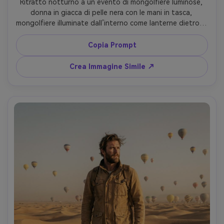
Ritratto notturno a un evento di mongolfiere luminose, 
donna in giacca di pelle nera con le mani in tasca, 
mongolfiere illuminate dall’interno come lanterne dietro di 
lei, luci festival bokeh, scattata con Sony A7S III, 35mm 
f/1.4, ombre pulite in poca luce, viso nitido, color grading 
Copia Prompt
cinematografico, fotorealistico --ar 4:5
Crea Immagine Simile ↗