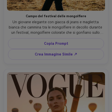
Campo del festival delle mongolfiere
Un giovane elegante con giacca di jeans e maglietta 
bianca che cammina tra le mongolfiere in decollo durante 
un festival, mongolfiere colorate che si gonfiano sullo 
sfondo, membri dell’equipaggio dietro, polvere nell’aria 
che cattura la luce, scattata con Sony A7IV, obiettivo 
Copia Prompt
35mm, composizione street-style spontanea, grading 
cinematografico ad alto contrasto, messa a fuoco nitida 
Crea Immagine Simile ↗
sul soggetto, fotorealistica --ar 4:5