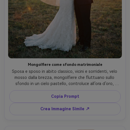
Mongolfiere come sfondo matrimoniale
Sposa e sposo in abito classico, vicini e sorridenti, velo 
mosso dalla brezza, mongolfiere che fluttuano sullo 
sfondo in un cielo pastello, controluce all’ora d’oro, 
scattata con Sony A1, 50mm f/1.2, figura intera, color 
grading tipo pellicola romantica, fotografia matrimoniale 
Copia Prompt
ultra-realistica --ar 4:5
Crea Immagine Simile ↗