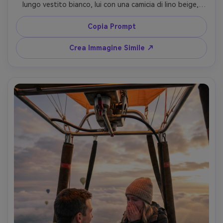
lungo vestito bianco, lui con una camicia di lino beige, 
entrambi sorridono dolcemente, decine di mongolfiere 
riempiono il cielo dietro di loro, controluce all’alba, 
Copia Prompt
scattata con Canon EOS R5, obiettivo 50mm, livello occhi, 
inquadratura a figura intera, ombre naturali nitide, ultra-
Crea Immagine Simile ↗
realistica, estetica foto di viaggio da sogno --ar 4:5