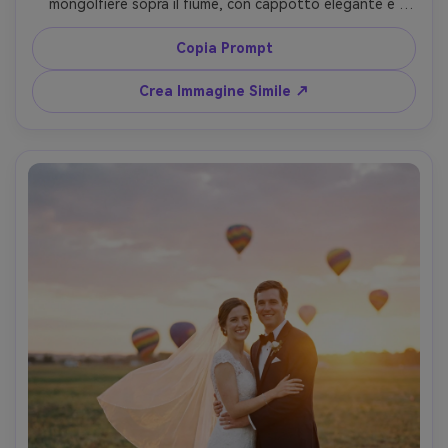
mongolfiere sopra il fiume, con cappotto elegante e 
occhiali da sole, luce del mattino intensa, scattata con 
Canon EOS R5, 85mm f/1.4, profondità di campo ridotta, 
Copia Prompt
stile editoriale maschile, fotorealistico --ar 4:5
Crea Immagine Simile ↗