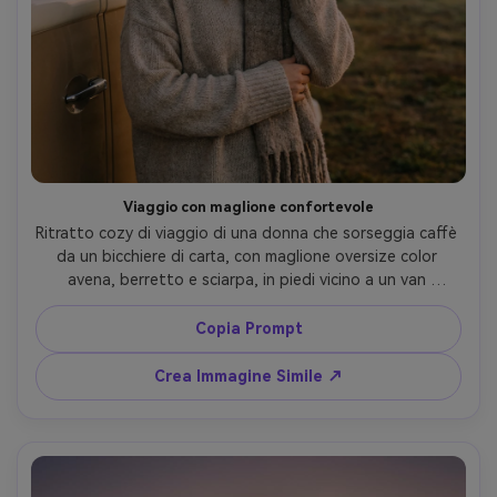
Viaggio con maglione confortevole
Ritratto cozy di viaggio di una donna che sorseggia caffè 
da un bicchiere di carta, con maglione oversize color 
avena, berretto e sciarpa, in piedi vicino a un van 
parcheggiato accanto a un campo di mongolfiere all’alba, 
nebbia e cielo pastello, scattata con Canon EOS R6, 
Copia Prompt
85mm f/1.4, profondità di campo ridotta, toni caldi, 
fotografia lifestyle fotorealistica --ar 4:5
Crea Immagine Simile ↗