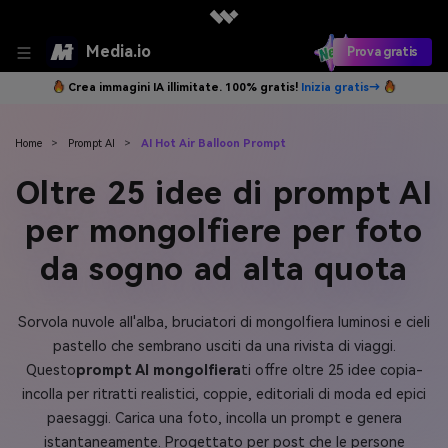
Media.io
Prova gratis
Crea immagini IA illimitate. 100% gratis!
Inizia gratis→
Home
>
Prompt AI
>
AI Hot Air Balloon Prompt
Oltre 25 idee di prompt AI
per mongolfiere per foto
da sogno ad alta quota
Sorvola nuvole all'alba, bruciatori di mongolfiera luminosi e cieli
pastello che sembrano usciti da una rivista di viaggi.
Questo
prompt AI mongolfiera
ti offre oltre 25 idee copia-
incolla per ritratti realistici, coppie, editoriali di moda ed epici
paesaggi. Carica una foto, incolla un prompt e genera
istantaneamente. Progettato per post che le persone