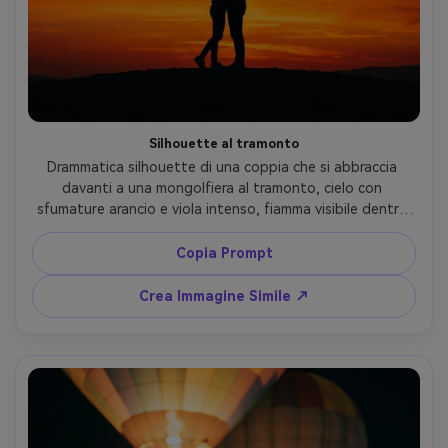
Silhouette al tramonto
Drammatica silhouette di una coppia che si abbraccia 
davanti a una mongolfiera al tramonto, cielo con 
sfumature arancio e viola intenso, fiamma visibile dentro 
la mongolfiera, scattata con Canon EOS R5, 70-200mm a 
135mm, forte contrasto, composizione centrale, bordi 
Copia Prompt
nitidi, atmosfera cinematografica, fotografia ultra-
realistica --ar 4:5
Crea Immagine Simile ↗