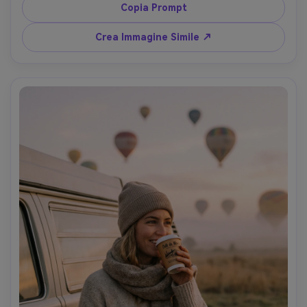
retroilluminazione calda con flare, scattata con 
Copia Prompt
Hasselblad X2D, 80mm, inquadratura dalla vita, pelle 
perfetta, look da copertina, ultra-realistica --ar 4:5
Crea Immagine Simile ↗