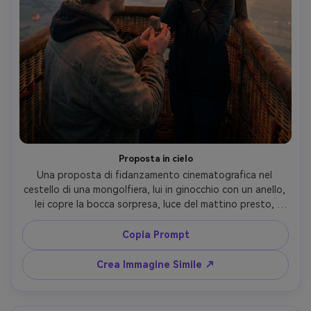
Proposta in cielo
Una proposta di fidanzamento cinematografica nel 
cestello di una mongolfiera, lui in ginocchio con un anello, 
lei copre la bocca sorpresa, luce del mattino presto, 
bagliore del bruciatore illumina i volti, nuvole soffici e 
mongolfiere lontane fuori dal cestello, scattata con 
Copia Prompt
Nikon Z8, 35mm f/1.8, primo piano intimo a profondità di 
campo ridotta, dettagli fotorealistici, stile 
Crea Immagine Simile ↗
documentaristico emozionale --ar 4:5