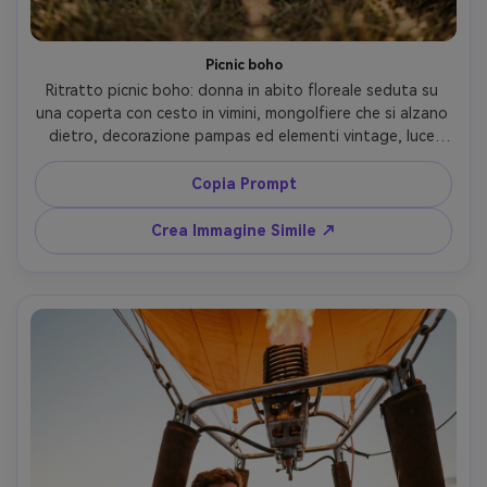
Picnic boho
Ritratto picnic boho: donna in abito floreale seduta su 
una coperta con cesto in vimini, mongolfiere che si alzano 
dietro, decorazione pampas ed elementi vintage, luce 
calda dell’alba, scattata con Nikon Z6 II, 35mm f/1.8, 
composizione lifestyle, bokeh morbido, texture 
Copia Prompt
fotorealistiche --ar 4:5
Crea Immagine Simile ↗