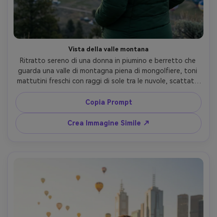
Vista della valle montana
Ritratto sereno di una donna in piumino e berretto che 
guarda una valle di montagna piena di mongolfiere, toni 
mattutini freschi con raggi di sole tra le nuvole, scattata 
con Sony A7IV, 85mm f/1.8, inquadratura da dietro a metà 
busto con lieve profilo, realismo nitido, grading colori 
Copia Prompt
pulito --ar 4:5
Crea Immagine Simile ↗