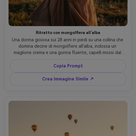
Ritratto con mongolfiera all’alba
Una donna gioiosa sui 28 anni in piedi su una collina che 
domina decine di mongolfiere all’alba, indossa un 
maglione crema e una gonna fluente, capelli mossi dal 
vento, luce dorata calda con foschia soffusa, mongolfiere 
pastello che fluttuano dietro di lei, scattato con Sony 
Copia Prompt
A7IV, 85mm f/1.4, profondità di campo ridotta, 
inquadratura a metà busto, ritratto di viaggio 
Crea Immagine Simile ↗
cinematografico, texture della pelle fotorealistica, color 
grading editoriale --ar 4:5