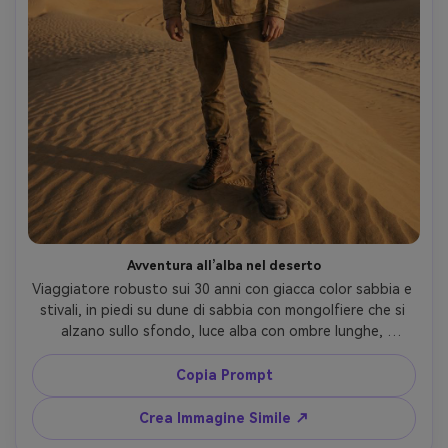
Avventura all’alba nel deserto
Viaggiatore robusto sui 30 anni con giacca color sabbia e 
stivali, in piedi su dune di sabbia con mongolfiere che si 
alzano sullo sfondo, luce alba con ombre lunghe, 
scattata con Nikon Z8, obiettivo 50mm, ritratto a figura 
intera, foschia naturale, texture dettagliata, look da 
Copia Prompt
poster di viaggio cinematografico, fotorealistico --ar 4:5
Crea Immagine Simile ↗