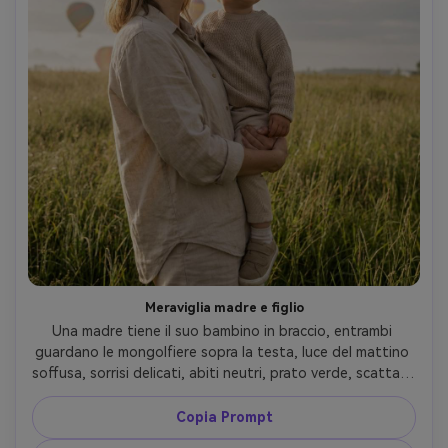
Meraviglia madre e figlio
Una madre tiene il suo bambino in braccio, entrambi 
guardano le mongolfiere sopra la testa, luce del mattino 
soffusa, sorrisi delicati, abiti neutri, prato verde, scattata 
con Nikon Z7 II, 50mm f/1.8, mezza figura, colori naturali, 
ritratto di famiglia fotorealistico dal tono caldo ed 
Copia Prompt
emotivo --ar 4:5