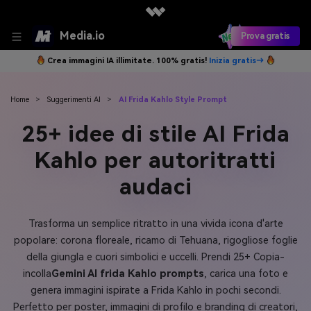
Media.io
Prova gratis
Crea immagini IA illimitate. 100% gratis!
Inizia gratis→
Home
>
Suggerimenti AI
>
AI Frida Kahlo Style Prompt
25+ idee di stile AI Frida
Kahlo per autoritratti
audaci
Trasforma un semplice ritratto in una vivida icona d'arte
popolare: corona floreale, ricamo di Tehuana, rigogliose foglie
della giungla e cuori simbolici e uccelli. Prendi 25+ Copia-
incolla
Gemini AI frida Kahlo prompts
, carica una foto e
genera immagini ispirate a Frida Kahlo in pochi secondi.
Perfetto per poster, immagini di profilo e branding di creatori,