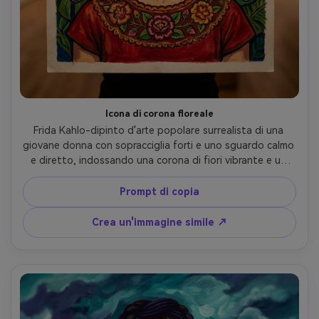
Icona di corona floreale
Frida Kahlo-dipinto d'arte popolare surrealista di una 
giovane donna con sopracciglia forti e uno sguardo calmo 
e diretto, indossando una corona di fiori vibrante e un 
abito Tehuana rosso con scollo ricamato, rigogliose foglie 
tropicali che riempiono lo sfondo come un arazzo vivente, 
Prompt di copia
contorni audaci, colori saturi, trama dipinta a mano, 
farfalle simboliche che galleggiano vicino alle sue spalle, 
Crea un'immagine simile ↗
composizione ritratto devozionale, altamente 
dettagliato, qualità museo-poster, obiettivo 85mm, 
profondità di campo bassa, morbida illuminazione 
cinematografica- -ar 4:5