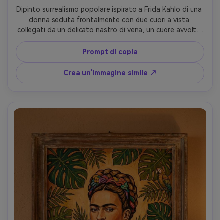
Dipinto surrealismo popolare ispirato a Frida Kahlo di una 
donna seduta frontalmente con due cuori a vista 
collegati da un delicato nastro di vena, un cuore avvolto 
in pizzo e un cuore spinato, abito tradizionale messicano 
in bianco e carmesso, cielo turchese tempestoso dietro di 
Prompt di copia
lei con viti botaniche, blocchi di colori piatti audaci, 
prospettiva ingenua, texture visibile del pennello, umore 
Crea un'immagine simile ↗
emotivo e potente, composizione capolavoro, obiettivo 
85mm, profondità di campo bassa, morbida illuminazione 
cinematografica-AR 4:5