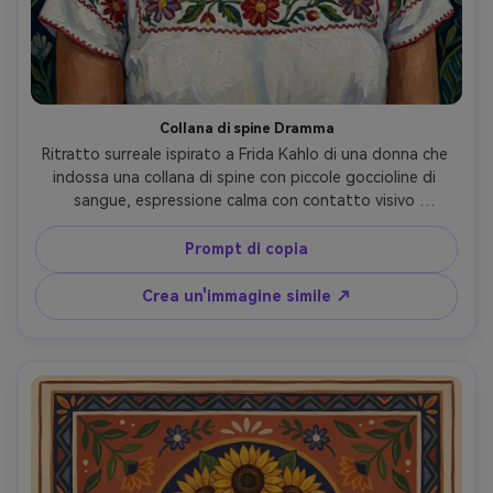
Collana di spine Dramma
Ritratto surreale ispirato a Frida Kahlo di una donna che 
indossa una collana di spine con piccole goccioline di 
sangue, espressione calma con contatto visivo 
incrollabile, camicetta bianca con ricamo colorato, una 
piccola scimmia e un gatto nero dietro le sue spalle, 
Prompt di copia
sfondo di foglie fantasiate come carta da parati, contorni 
audaci, pigmenti saturi, pennelli strutturati, simbolico e 
Crea un'immagine simile ↗
intenso, illustrazione di qualità galleria, obiettivo 85mm, 
profondità di campo bassa, morbida illuminazione 
cinematografica-AR 4:5