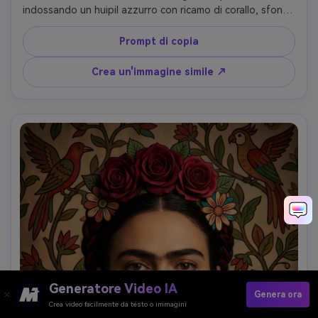
indossando un huipil azzurro con ricamo di corallo, sfondo 
di onde stilizzate mescolate con foglie tropicali, motivi 
simbolici di pesce, linework audace, tavolozza d'acqua 
Prompt di copia
satura, piattezza decorativa, umore sereno di forza, 
obiettivo 85mm, profondità di campo bassa, morbida 
Crea un'immagine simile ↗
illuminazione cinematografica- -ar 4:5
Generatore Video IA
Genera ora
Crea video facilmente da testo o immagini