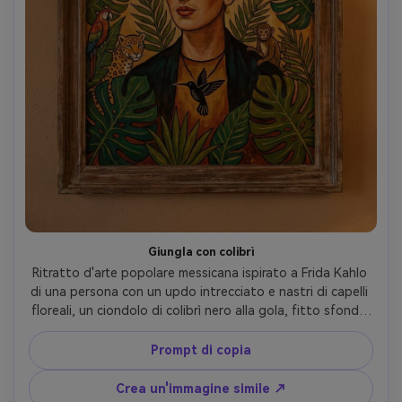
Giungla con colibrì
Ritratto d'arte popolare messicana ispirato a Frida Kahlo 
di una persona con un updo intrecciato e nastri di capelli 
floreali, un ciondolo di colibrì nero alla gola, fitto sfondo 
della giungla con monstera sovradimensionata e foglie di 
palma, tavolozza calda ocra e smeraldo, contorni nitidi, 
Prompt di copia
animali simbolici nascosti nel fogliame, intima cornice 
devozionale, tela dipinta a mano sensazione, altamente 
Crea un'immagine simile ↗