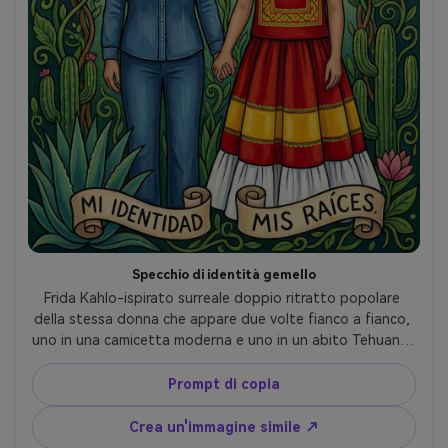
Specchio di identità gemello
Frida Kahlo-ispirato surreale doppio ritratto popolare 
della stessa donna che appare due volte fianco a fianco, 
uno in una camicetta moderna e uno in un abito Tehuana, 
mani delicatamente collegate, sfondo botanico 
decorativo, abbinamento di espressioni calme, contorni 
Prompt di copia
audaci, tavolozza piatta satura, tema identitario 
simbolico, composizione simmetrica equilibrata, morbida 
Crea un'immagine simile ↗
illuminazione cinematografica- -ar 4:5