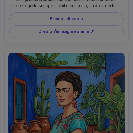
rebozo giallo senape e abito ricamato, caldo sfondo di 
terracotta con motivi floreali dipinti a mano, forme 
semplificate con colori ricchi, simmetria decorativa, umore 
Prompt di copia
sereno ma forte, composizione pronta per poster, 
altamente dettagliato, estetica tradizionale messicana- -
Crea un'immagine simile ↗
ar 4:5