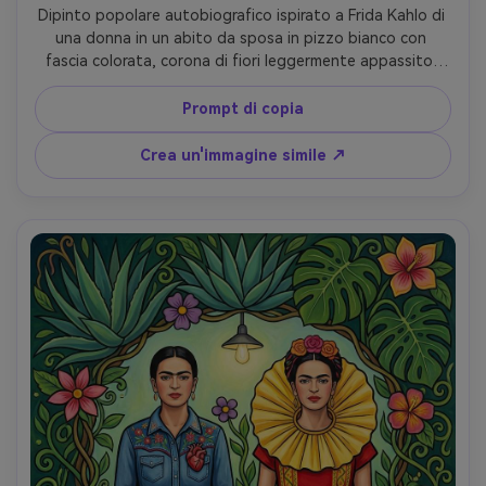
Dipinto popolare autobiografico ispirato a Frida Kahlo di 
una donna in un abito da sposa in pizzo bianco con 
fascia colorata, corona di fiori leggermente appassito, 
giungla verde scuro dietro di lei, forbici simboliche e filo 
sottilmente intrecciati nella scena, contorni audaci, rossi 
Prompt di copia
e verdi saturi, trama dipinta a mano, immobilità 
drammatica, altamente dettagliato, obiettivo da 85 mm, 
Crea un'immagine simile ↗
profondità di campo bassa-AR 4:5