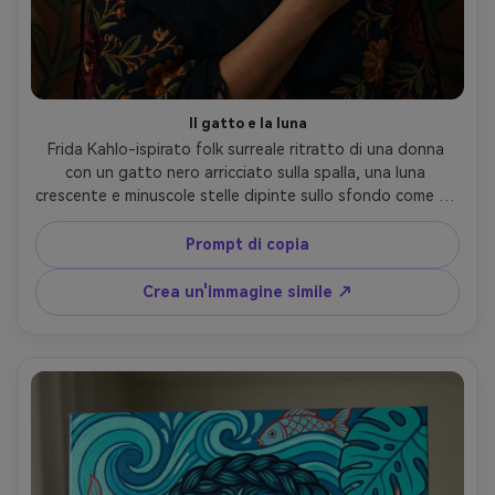
Il gatto e la luna
Frida Kahlo-ispirato folk surreale ritratto di una donna 
con un gatto nero arricciato sulla spalla, una luna 
crescente e minuscole stelle dipinte sullo sfondo come un 
murale, corona di calamaro e scialle ricamato, ricca indaco 
e tavolozza d'oro, contorni audaci, texture dipinte a 
Prompt di copia
mano, umore misterioso e protettivo, obiettivo 85mm, 
profondità di campo bassa, morbida illuminazione 
Crea un'immagine simile ↗
cinematografica-AR 4:5