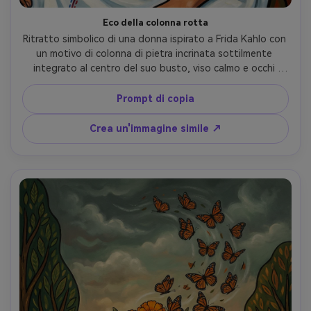
Eco della colonna rotta
Ritratto simbolico di una donna ispirato a Frida Kahlo con 
un motivo di colonna di pietra incrinata sottilmente 
integrato al centro del suo busto, viso calmo e occhi 
intensi, indumento bianco simile a un lenzuolo con finiture 
ricamate, paesaggio arido dietro con nuvole 
Prompt di copia
drammatiche, colori piatti saturi, contorni audaci, umore 
di resilienza emotiva, altamente dettagliato, obiettivo da 
Crea un'immagine simile ↗
85 mm, profondità di campo bassa, morbida illuminazione 
cinematografica-AR 4:5