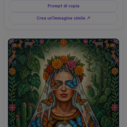
nuvole, forti contorni grafici, tavolozza vivace ma terrosa, 
Prompt di copia
umore di solitudine poetica, illustrazione altamente 
dettagliata, obiettivo 85mm, profondità di campo bassa, 
Crea un'immagine simile ↗
morbida illuminazione cinematografica-AR 4:5