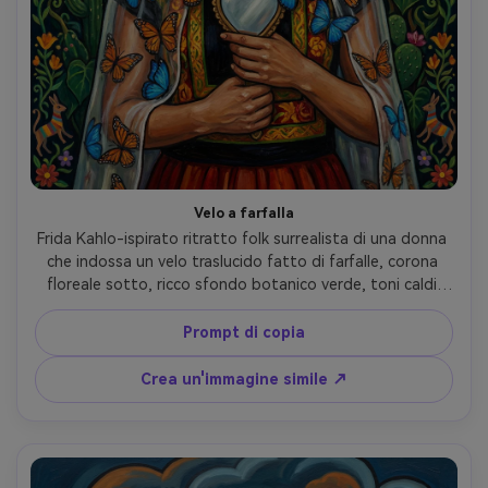
Velo a farfalla
Frida Kahlo-ispirato ritratto folk surrealista di una donna 
che indossa un velo traslucido fatto di farfalle, corona 
floreale sotto, ricco sfondo botanico verde, toni caldi 
della pelle con texture pittorica, simmetria decorativa, 
contorni audaci, tema di trasformazione simbolica, intima 
Prompt di copia
cornice a metà lunghezza, qualità capolavoro, morbida 
illuminazione cinematografica- -ar 4:5
Crea un'immagine simile ↗