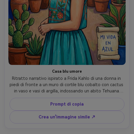
Casa blu umore
Ritratto narrativo ispirato a Frida Kahlo di una donna in 
piedi di fronte a un muro di cortile blu cobalto con cactus 
in vaso e vasi di argilla, indossando un abito Tehuana 
turchese e orecchini di corallo, piante tropicali che 
incorniciano la scena, campi di colore piatti ma vivaci, 
Prompt di copia
contorni audaci, sensazione autobiografica intima, trama 
dipinta a mano, altamente dettagliato, obiettivo da 85 
Crea un'immagine simile ↗
mm, profondità di campo bassa, morbida illuminazione 
cinematografica-AR 4:5