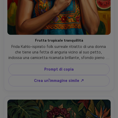
Frutta tropicale tranquillità
Frida Kahlo-ispirato folk surreale ritratto di una donna 
che tiene una fetta di anguria vicino al suo petto, 
indossa una camicetta ricamata brillante, sfondo pieno di 
foglie di banana e forme di frutta disposte come un 
altare simbolico, blocchi di colori audaci, prospettiva 
Prompt di copia
ingenua, sensazione di vernice strutturata, umore 
giocoso ma solenne, obiettivo 85mm, profondità di 
Crea un'immagine simile ↗
campo bassa, morbida illuminazione cinematografica- -ar 
4:5