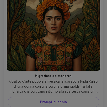
Migrazione dei monarchi
Ritratto d'arte popolare messicana ispirato a Frida Kahlo 
di una donna con una corona di marigolds, farfalle 
monarca che vorticano intorno alla sua testa come una 
tempesta, sfondo della foresta profonda con foglie 
fantasiate, arance ricche e verdi, contorni spessi, trama 
Prompt di copia
dipinta a mano, cornice iconica al centro, umore 