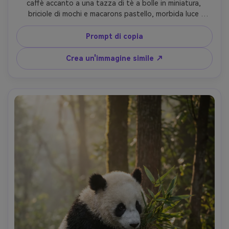
caffè accanto a una tazza di tè a bolle in miniatura, 
briciole di mochi e macarons pastello, morbida luce 
naturale della finestra, sfocatura di sfondo cremoso, 
scattato su Fujifilm X-T5 con 56 mm f/1.2, dettaglio 
Prompt di copia
macro-simile su pelliccia e zampe, espressione giocosa 
con gli occhi spalancati, fotorealistica, Instagram food-
Crea un'immagine simile ↗
cafe vibe- -ar 4:5