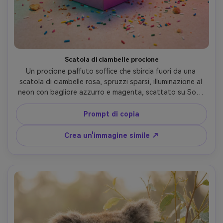
Scatola di ciambelle procione
Un procione paffuto soffice che sbircia fuori da una 
scatola di ciambelle rosa, spruzzi sparsi, illuminazione al 
neon con bagliore azzurro e magenta, scattato su Sony 
A7IV con 35mm f/1.8, ampia prospettiva in primo piano, 
occhi acuti e naso bagnato, fotorealistico, giocoso 
Prompt di copia
umore di spuntino di mezzanotte- -ar 4:5
Crea un'immagine simile ↗