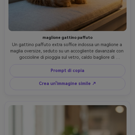
maglione gattino paffuto
Un gattino paffuto extra soffice indossa un maglione a 
maglia oversize, seduto su un accogliente davanzale con 
goccioline di pioggia sul vetro, caldo bagliore di 
tungsteno interno mescolato con fresca luce diurna 
piovosa, profondità di campo bassa bokeh luci della città 
Prompt di copia
all'esterno, scattato su Sony A7IV con 50mm f/1.4, 
inquadratura ravvicinata, grumi di pelliccia fotorealistici, 
Crea un'immagine simile ↗
adorabile espressione sonnolenta, classificazione 
cinematografica dei colori-AR 4:5