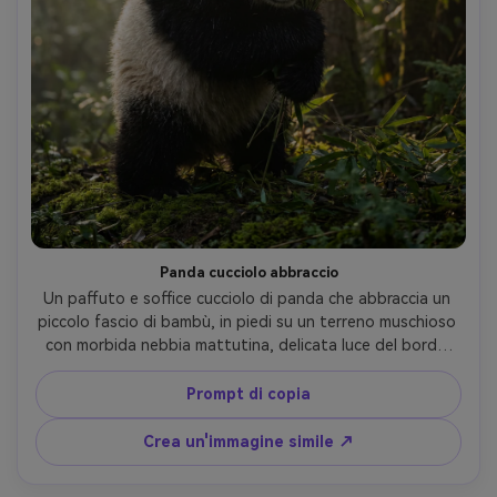
Panda cucciolo abbraccio
Un paffuto e soffice cucciolo di panda che abbraccia un 
piccolo fascio di bambù, in piedi su un terreno muschioso 
con morbida nebbia mattutina, delicata luce del bordo 
attraverso gli alberi, scattato su Nikon Z8 con 70-200mm 
a 135mm f/2.8, ritratto a metà corpo, pelliccia naturale 
Prompt di copia
simile alla pelle dettaglio, realistico naso bagnato 
lucentezza, sereno umore sano, realismo in stile 
Crea un'immagine simile ↗
documentario- -ar 4:5