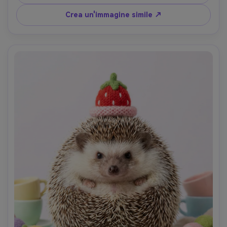
fotorealistica, accogliente tavolozza autunnale- -ar 4:5
Crea un'immagine simile ↗