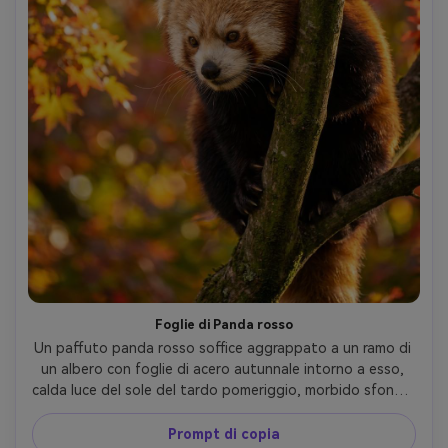
Foglie di Panda rosso
Un paffuto panda rosso soffice aggrappato a un ramo di 
un albero con foglie di acero autunnale intorno a esso, 
calda luce del sole del tardo pomeriggio, morbido sfondo 
bokeh, scattato su Sony A9 II con 200mm f/2.8, cornice 
ravvicinata, filamenti di pelliccia dettagliati e baffi, 
Prompt di copia