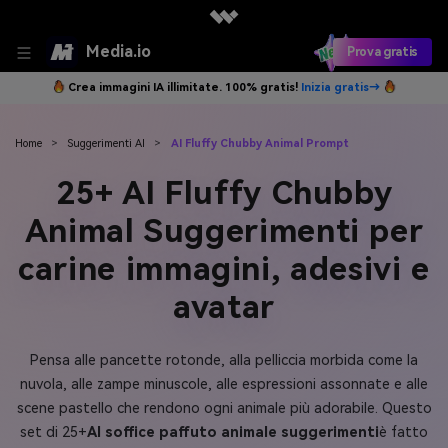
Media.io
Prova gratis
Crea immagini IA illimitate. 100% gratis!
Inizia gratis→
Home
>
Suggerimenti AI
>
AI Fluffy Chubby Animal Prompt
25+ AI Fluffy Chubby
Animal Suggerimenti per
carine immagini, adesivi e
avatar
Pensa alle pancette rotonde, alla pelliccia morbida come la
nuvola, alle zampe minuscole, alle espressioni assonnate e alle
scene pastello che rendono ogni animale più adorabile. Questo
set di 25+
AI soffice paffuto animale suggerimenti
è fatto