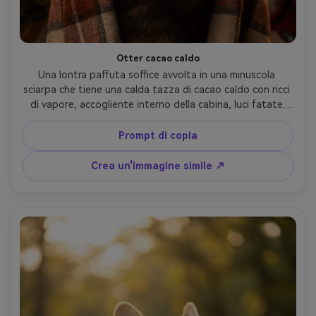
Otter cacao caldo
Una lontra paffuta soffice avvolta in una minuscola 
sciarpa che tiene una calda tazza di cacao caldo con ricci 
di vapore, accogliente interno della cabina, luci fatate 
bokeh, calda illuminazione in ambra, scattato su Canon 
5D Mark IV con 85mm f/1.4, ritratto ravvicinato, baffi 
Prompt di copia
croccanti, pelliccia fotorealistica e condensa sulla tazza, 
accogliente estetica invernale- -ar 4:5
Crea un'immagine simile ↗