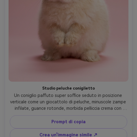
Studio peluche coniglietto
Un coniglio paffuto super soffice seduto in posizione 
verticale come un giocattolo di peluche, minuscole zampe 
infilate, guance rotonde, morbida pelliccia crema con 
texture sottile, sfondo rosa pastello senza soluzione di 
continuità, grande illuminazione softbox con delicata 
Prompt di copia
ombra sotto il corpo, scattato su Canon EOS R5 con 
85mm f/1.8, primo piano a livello degli occhi, baffi affilati e 
Crea un'immagine simile ↗