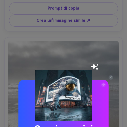
con 85mm f/1.8, angolo basso, profondità di campo 
bassa, pelliccia ultra realistica, classificazione di colori 
Prompt di copia
naturali, look di ritratto di animali domestici virali-AR 4:5
Crea un'immagine simile ↗