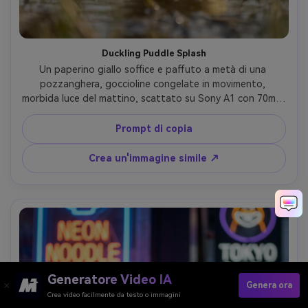
Duckling Puddle Splash
Un paperino giallo soffice e paffuto a metà di una 
pozzanghera, goccioline congelate in movimento, 
morbida luce del mattino, scattato su Sony A1 con 70mm 
f/2.8, primo piano a basso angolo, aspetto ad alta 
velocità dell'otturatore, piume fotorealistiche, energia 
Prompt di copia
gioiosa e giocosa- -ar 4:5
Crea un'immagine simile ↗
Generatore Video IA
Genera ora
Crea video facilmente da testo o immagini