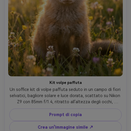
Kit volpe paffuta
Un soffice kit di volpe paffuta seduto in un campo di fiori 
selvatici, bagliore solare e luce dorata, scattato su Nikon 
Z9 con 85mm f/1.4, ritratto all'altezza degli occhi, 
profondità di campo bassa, pelliccia fotorealistica con 
caldi highlights, delicata espressione simile a un sorriso, 
Prompt di copia
atmosfera pastorale sognante-AR 4:5
Crea un'immagine simile ↗