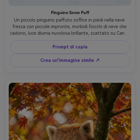
Pinguino Snow Puff
Un piccolo pinguino paffuto soffice in piedi nella neve 
fresca con piccole impronte, morbidi fiocchi di neve che 
cadono, luce diurna nuvolosa brillante, scattato su Canon 
EOS R3 con 135mm f/2, composizione centrata, texture di 
piume fresche, inclinazione della testa carina, ritratto 
Prompt di copia
fotorealistico della fauna selvatica con delicato 
contrasto-AR 4:5
Crea un'immagine simile ↗