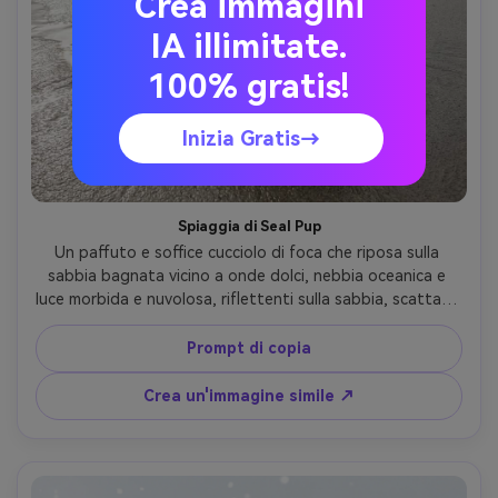
Crea immagini
IA illimitate.
100% gratis!
Inizia Gratis→
Spiaggia di Seal Pup
Un paffuto e soffice cucciolo di foca che riposa sulla 
sabbia bagnata vicino a onde dolci, nebbia oceanica e 
luce morbida e nuvolosa, riflettenti sulla sabbia, scattato 
su Nikon D850 con 105 mm f/2.8, cornice ritratto stretta, 
baffi dettagliati e naso bagnato, fotorealistico, calmante 
Prompt di copia
umore costiero- -ar 4:5
Crea un'immagine simile ↗