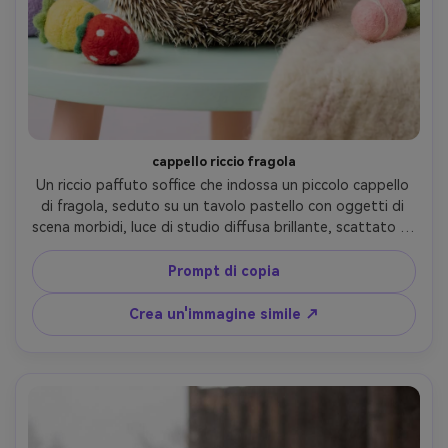
cappello riccio fragola
Un riccio paffuto soffice che indossa un piccolo cappello 
di fragola, seduto su un tavolo pastello con oggetti di 
scena morbidi, luce di studio diffusa brillante, scattato su 
Fujifilm GFX 100S con 80mm f/1.7, primo piano, trama ultra 
nitida su penne e viso, stile kawaii ma fotorealistico, 
Prompt di copia
sfondo pulito- -ar 4:5
Crea un'immagine simile ↗