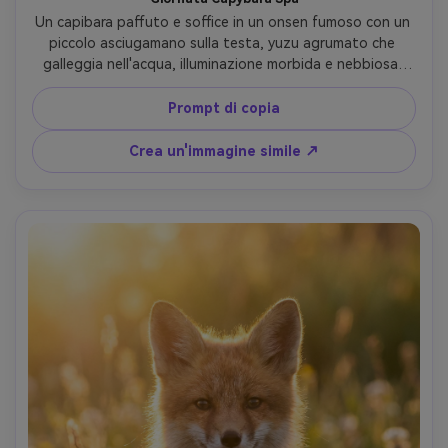
Un capibara paffuto e soffice in un onsen fumoso con un 
piccolo asciugamano sulla testa, yuzu agrumato che 
galleggia nell'acqua, illuminazione morbida e nebbiosa, 
scattato su Canon EOS R6 con 50mm f/1.8, medio primo 
piano, realistici grumi di pelliccia bagnata, espressione 
Prompt di copia
pacifica, atmosfera cinematografica di spa- -ar 4:5
Crea un'immagine simile ↗