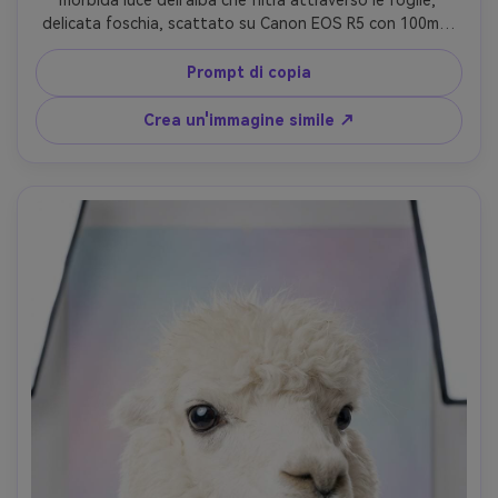
morbida luce dell'alba che filtra attraverso le foglie, 
delicata foschia, scattato su Canon EOS R5 con 100mm 
f/2.8, cornice ritratto stretta, trama di pelliccia ultra 
realistica e ombre naturali, umore calmo e sano, messa a 
Prompt di copia
fuoco nitida sugli occhi- -ar 4:5
Crea un'immagine simile ↗