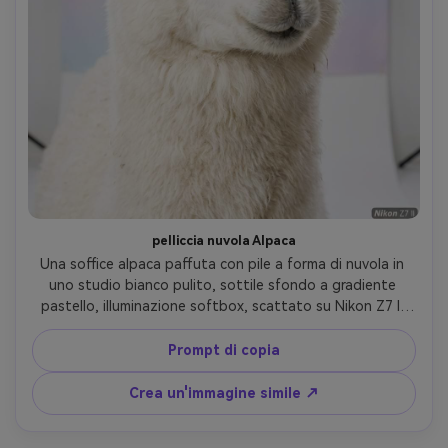
pelliccia nuvola Alpaca
Una soffice alpaca paffuta con pile a forma di nuvola in 
uno studio bianco pulito, sottile sfondo a gradiente 
pastello, illuminazione softbox, scattato su Nikon Z7 II 
con 85mm f/1.8, ritratto testa e spalle, dettagli in fibra 
fotorealistica, riflettori lucidi, estetica minimalista 
Prompt di copia
moderna- -ar 4:5
Crea un'immagine simile ↗