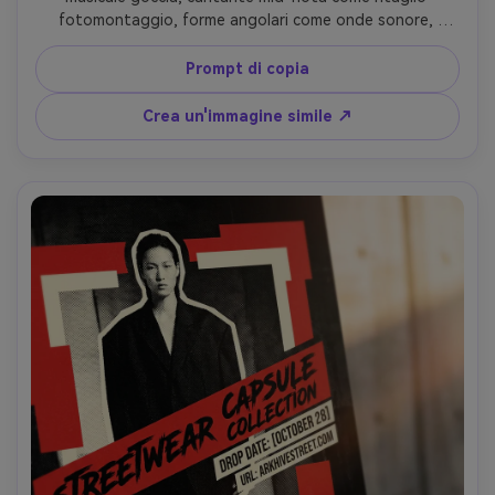
fotomontaggio, forme angolari come onde sonore, 
diagonale tipografia impilamento, rosso nero osso 
palette con gritty mezzo tono, strati di collage di carta 
Prompt di copia
strappata, audace etichette in stile francobollo per l'area 
tracklist, energetico layout d'avanguardia, obiettivo 
Crea un'immagine simile ↗
85mm, profondità di campo bassa, morbida illuminazione 
cinematografica-AR 4:5