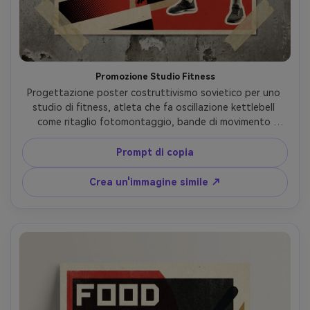
Promozione Studio Fitness
Progettazione poster costruttivismo sovietico per uno 
studio di fitness, atleta che fa oscillazione kettlebell 
come ritaglio fotomontaggio, bande di movimento 
diagonali, icone di peso geometrico, tavolozza rosso 
nero beige, ombreggiatura a mezzo tono, texture di 
Prompt di copia
carta ruvida, tipografia audace per orari di classe e offerta 
introduttiva, composizione poster ad alto impatto, 
Crea un'immagine simile ↗
obiettivo da 85 mm, profondità di campo bassa, 
illuminazione cinematografica morbida-AR 4:5