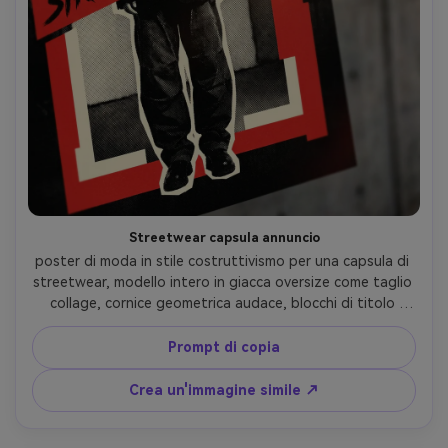
Streetwear capsula annuncio
poster di moda in stile costruttivismo per una capsula di 
streetwear, modello intero in giacca oversize come taglio 
collage, cornice geometrica audace, blocchi di titolo 
diagonali, tavolozza rossa e nera limitata, ombreggiatura 
a mezzo tono ad alto contrasto, sanguinamento di 
Prompt di copia
inchiostro per serigrafia, segnaposto tipografia per data 
di caduta e URL, composizione pulita ma aggressiva, 
Crea un'immagine simile ↗
obiettivo da 85 mm, profondità di campo bassa, morbida 
illuminazione cinematografica-AR 4:5