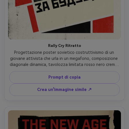
Rally Cry Ritratto
Progettazione poster sovietico costruttivismo di un 
giovane attivista che urla in un megafono, composizione 
diagonale dinamica, tavolozza limitata rosso nero crema, 
forme geometriche audaci, faccia ritagliata 
fotomontaggio con trama a mezzo tono, blocchi 
Prompt di copia
tipografici sans-serif sovradimensionati con spazio per il 
titolo, grana di carta grinzosa, look serigrafia, alto 
Crea un'immagine simile ↗
contrasto, energia iconica dell'era della propaganda, 
design grafico professionale, margini puliti, obiettivo 
85mm, profondità di campo bassa, morbida illuminazione 
cinematografica- -ar 4:5