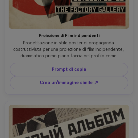
Proiezione di Film indipendenti
Progettazione in stile poster di propaganda 
costruttivista per una proiezione di film indipendente, 
drammatico primo piano faccia nel profilo come 
fotomontaggio, banda del titolo in diagonale affilata, 
cerchi e barre in grassetto che suggeriscono una bobina 
Prompt di copia
del film, tavolozza limitata rosso nero crema, trama 
serigrafia grezza, composizione tipografica ad alto 
Crea un'immagine simile ↗
impatto con blocchi di sottotitoli, galleria poster 
estetico, obiettivo 85mm, profondità di campo bassa, 
illuminazione cinematografica morbida-AR 4:5