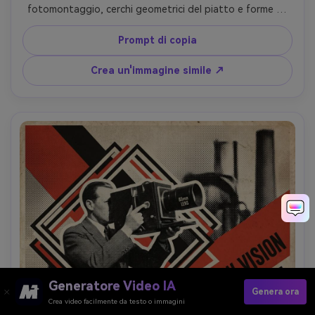
fotomontaggio, cerchi geometrici del piatto e forme di 
posate diagonali, tavolozza limitata rossa nera crema con 
accento caldo, texture di serigrafia e sanguinamento di 
Prompt di copia
inchiostro, blocchi tipografici audaci per venditori e date, 
gerarchia pulita, obiettivo da 85 mm, profondità di campo 
Crea un'immagine simile ↗
bassa, illuminazione cinematografica morbida-AR 4:5
Generatore Video IA
Genera ora
Crea video facilmente da testo o immagini