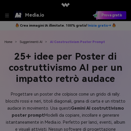
Media.io
Prova gratis
Crea immagini IA illimitate. 100% gratis!
Inizia gratis→
Home
>
Suggerimenti AI
>
AI Constructivism Poster Prompt
25+ idee per Poster di
costruttivismo AI per un
impatto retrò audace
Progettare un poster che colpisce come un grido di rally:
blocchi rossi e neri, titoli diagonali, grana di carta e un ritratto
audace in movimento. Usa questi
Gemini AI costruttivismo
poster prompt
Modelli da copiare, incollare e generare
istantaneamente in Media.io. Perfetto per lanci, eventi, album
e visuali attivisti. Nessun software di progettazione