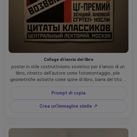
Collage di lancio del libro
poster in stile costruttivismo sovietico per il lancio di un 
libro, ritratto dell'autore come fotomontaggio, pile 
geometriche astratte come spine di libro, barra del titolo 
diagonale, tavolozza rosso-nero bianco spento limitata, 
texture di serigrafia approssimativa, segnaposto 
Prompt di copia
tipografia in grassetto per citazioni e luogo, forte 
allineamento della griglia, look iconico d'avanguardia, 
Crea un'immagine simile ↗
obiettivo 85mm, profondità di campo bassa, illuminazione 
cinematografica morbida-AR 4:5