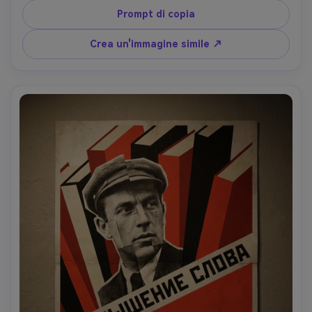
sottile accento marrone, ombreggiatura a mezzo tono, 
Prompt di copia
grana di carta in difficoltà, blocchi tipografici audaci per 
menu speciali, stampa retrò vibe, obiettivo da 85 mm, 
Crea un'immagine simile ↗
profondità di campo bassa, illuminazione cinematografica 
morbida-AR 4:5