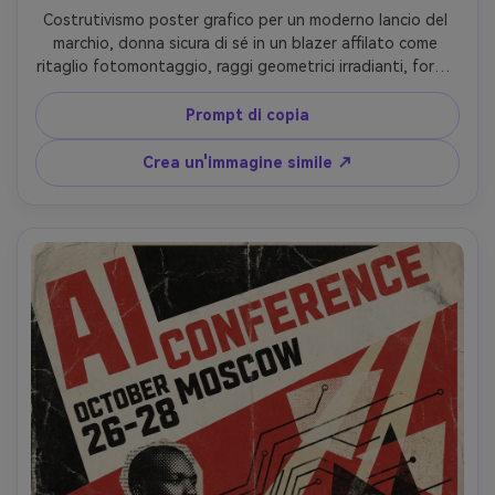
Costrutivismo poster grafico per un moderno lancio del 
marchio, donna sicura di sé in un blazer affilato come 
ritaglio fotomontaggio, raggi geometrici irradianti, forme 
di banner diagonali, tavolozza rosso nero beige con un 
colore di accento, tipografia condensata audace con 
Prompt di copia
testo segnaposto, bordi inchiostro ruvido, carta collage 
a strati, forte spazio negativo, design di qualità museale, 
Crea un'immagine simile ↗
obiettivo da 85 mm, profondità di campo bassa, morbida 
illuminazione cinematografica-AR 4:5