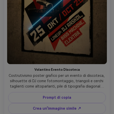
Volantino Evento Discoteca
Costrutivismo poster grafico per un evento di discoteca, 
silhouette di DJ come fotomontaggio, triangoli e cerchi 
taglienti come altoparlanti, pile di tipografia diagonale, 
tavolozza rosso-nero off-white con un accento al neon, 
gritty serigrafia texture, data in grassetto e blocchi di 
Prompt di copia
formazione, layout drammatico d'avanguardia, obiettivo 
85mm, profondità di campo bassa, morbida illuminazione 
Crea un'immagine simile ↗
cinematografica- -ar 4:5