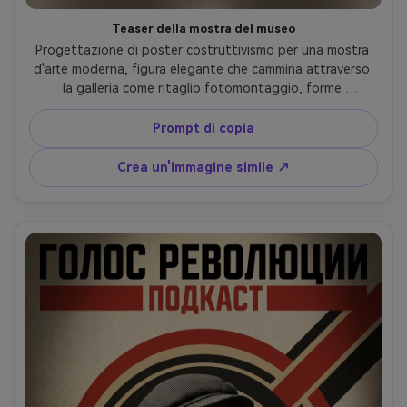
Teaser della mostra del museo
Progettazione di poster costruttivismo per una mostra 
d'arte moderna, figura elegante che cammina attraverso 
la galleria come ritaglio fotomontaggio, forme 
geometriche di segnaletica, titolo tipografico diagonale, 
tavolozza rossa e nera crema, mezzo tono e texture di 
Prompt di copia
carta, strati di collage con timbri sottili, composizione 
raffinata ma audace, grafica professionale design, 
Crea un'immagine simile ↗
obiettivo da 85 mm, profondità di campo bassa, 
illuminazione cinematografica morbida-AR 4:5