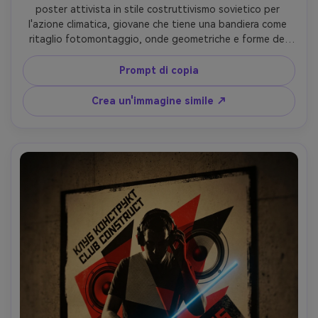
poster attivista in stile costruttivismo sovietico per 
l'azione climatica, giovane che tiene una bandiera come 
ritaglio fotomontaggio, onde geometriche e forme del 
sole, posizionamento dello slogan diagonale, tavolozza 
rossa nera crema con accento verde attenuato, trama a 
Prompt di copia
mezzo tono, grana di carta disturbata, composizione 
audace ad alto contrasto, obiettivo da 85 mm, 
Crea un'immagine simile ↗
profondità di campo bassa-AR 4:5