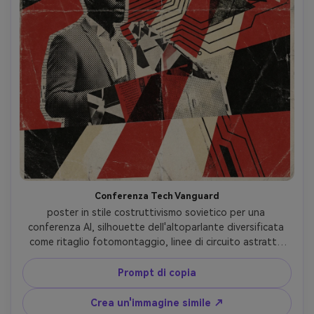
Conferenza Tech Vanguard
poster in stile costruttivismo sovietico per una 
conferenza AI, silhouette dell'altoparlante diversificata 
come ritaglio fotomontaggio, linee di circuito astratte 
trasformate in triangoli e rettangoli geometrici, layout a 
griglia diagonale, tavolozza rosso e nero off-white, 
Prompt di copia
gerarchia di tipografia pesante per la posizione della 
data del titolo, ombreggiatura a mezzo tono, texture di 
Crea un'immagine simile ↗