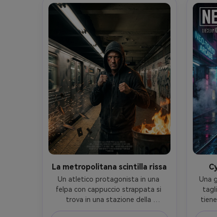
tutto il corpo, layout poster di film 
pronta
d'azione con forte leggibilità della 
sopra,
silhouette, spazio negativo in alto 
come 
per il titolo, blocco di fatturazione 
fot
in basso, girato su Sony A7S III, 
dettag
obiettivo da 24 mm, alto realismo, 
fant
dettagli nitidi e grano 
cinematografico-AR 4:5
La metropolitana scintilla rissa
C
Un atletico protagonista in una 
Una g
felpa con cappuccio strappata si 
tagl
trova in una stazione della 
tiene
metropolitana ricoperta di graffiti 
neon n