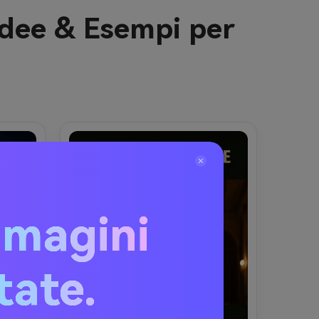
Idee & Esempi per
mmagini
itate.