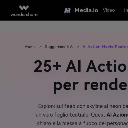
Media.io
Video
I
Home
>
Suggerimenti AI
>
AI Action Movie Poste
25+ AI Acti
per rende
Esploni sul feed con skyline al neon bag
un vero foglio teatrale. Questi
AI Azion
chiaro e la messa a fuoco dei personag