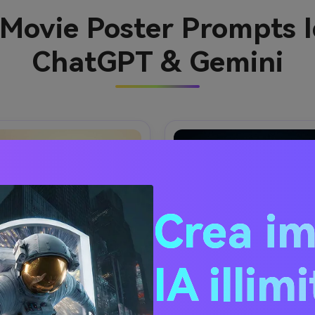
n Movie Poster Prompts 
ChatGPT & Gemini
Crea i
IA illim