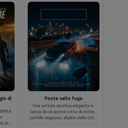
di 
spazio del titolo sopra e crediti 
on R3, 
sotto, girato come fotografia 
gli 
cinematografica fotorealistica, 
neve 
dettagli nitidi su bolle e 
lla 
attrezzature, drammatica caduta di 
illuminazione, obiettivo da 85 mm, 
profondità di campo bassa-AR 4:5
gio di
Ponte salto fuga
Una vettura sportiva elegante si 
'élite 
lancia da un ponte rotto di notte, 
e 
scintille seguono, skyline della città 
i una 
sfocato dietro, conducente visibile 