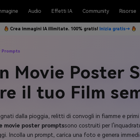
mmagine
Audio
Effetti IA
Community
Risorse
Crea immagini IA illimitate. 100% gratis!
Inizia gratis→
r Prompts
on Movie Poster 
re il tuo Film se
nati dalla pioggia, relitti di convogli in fiamme e primi p
e movie poster prompts
sono costruiti per l'inquadrat
gi. Incolla un prompt, carica una foto e genera immed