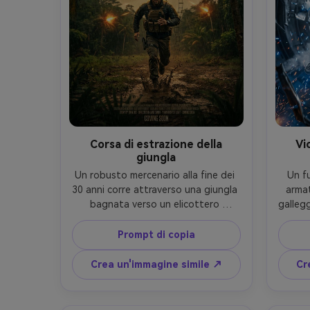
credit
trama della pelle ultra-realistica, 
d
messa a fuoco nitida, fotografia di 
dell
poster cinematografica di fascia 
det
alta-AR 4:5
Corsa di estrazione della
Vi
giungla
Un robusto mercenario alla fine dei 
Un fu
30 anni corre attraverso una giungla 
armat
bagnata verso un elicottero 
gallegg
fluttuante, una scala di corda che 
e v
oscilla, il muso lampeggia sulla linea 
rifle
Prompt di copia
degli alberi, pioggia e fango schizza, 
affer
intensa urgenza, retroilluminazione 
forte p
Crea un'immagine simile ↗
Cr
drammatica attraverso foglie di 
gr
palma, cinematografico verde e 
cinem
ambra grado, posa dinamica per 
duri, 