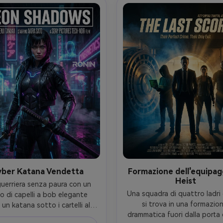
 per poster con spazio pulito 
basso riservato al blocco 
 area di crediti sotto, girato 
fatturazione, scattato su Can
fotografia cinematografica 
obiettivo da 200 mm, detta
orealistica, texture ultra-
fotorealistici, particelle di 
liate, alta chiarezza, azione 
nitide e texture realistica de
ascientifica epica stile one-
pelle-AR 4:5
sheet-AR 4:5
yber Katana Vendetta
Formazione dell'equipag
Heist
uerriera senza paura con un 
Una squadra di quattro ladri d
io di capelli a bob elegante 
si trova in una formazion
 un katana sotto i cartelli al 
drammatica fuori dalla porta d
el futuristico Tokyo, pioggia 