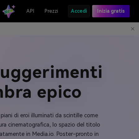
API
Prezzi
Accedi
Inizia gratis
Suggerimenti
mbra epico
iani di eroi illuminati da scintille come
ura cinematografica, lo spazio del titolo
iatamente in Media.io. Poster-pronto in