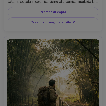
tatami, ciotola in ceramica vicino alla cornice, morbida luce 
della finestra, scattato su Fujifilm X-T5, 56mm f/1.2, 
intimo primo piano, verde caldo e gradazione beige, 
Prompt di copia
texture naturale della pelle, fotografia di lifestyle 
fotorealistica-AR 4:5
Crea un'immagine simile ↗