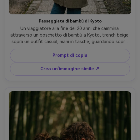
Passeggiata di bambù di Kyoto
Un viaggiatore alla fine dei 20 anni che cammina 
attraverso un boschetto di bambù a Kyoto, trench beige 
sopra un outfit casual, mani in tasche, guardando sopra 
la spalla, sentiero di pietra e recinzioni di legno, foschia 
mattutina presto, morbida retroilluminazione del bordo 
Prompt di copia
bagliore, scattato su Canon R5, obiettivo da 50 mm, 
atmosfera editoriale di moda di strada, messa a fuoco 
Crea un'immagine simile ↗
nitida sul viso, grana sottile del film, fotorealistico- -ar 
4:5