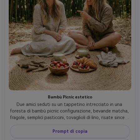
Bambù Picnic estetico
Due amici seduti su un tappetino intrecciato in una 
foresta di bambù picnic configurazione, bevande matcha, 
fragole, semplici pasticcini, tovaglioli di lino, risate sincere, 
il sole che filtra attraverso le foglie creando highlights 
morbidi, scattato su Canon EOS R6, 35mm f/1.8, cornice 
Prompt di copia
stile di vita, classificazione dei colori ariosa, stile 