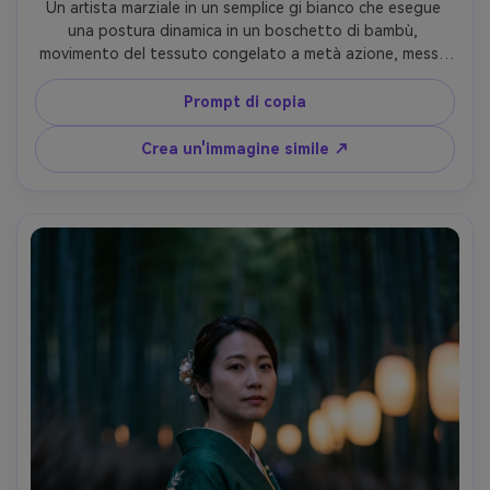
Un artista marziale in un semplice gi bianco che esegue 
una postura dinamica in un boschetto di bambù, 
movimento del tessuto congelato a metà azione, messa 
a fuoco intensa, illuminazione laterale drammatica, nebbia 
poco profonda sullo sfondo, scattato su Sony A1, 70-
Prompt di copia
200 mm a 135 mm, otturatore veloce, cornice intera, 
texture e realismo nitidi, ritratto d'azione 
Crea un'immagine simile ↗
cinematografica-AR 4:5