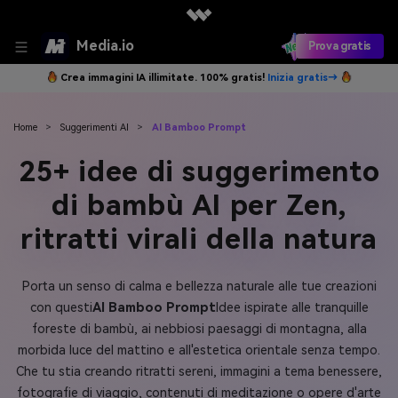
Media.io
Prova gratis
Crea immagini IA illimitate. 100% gratis!
Inizia gratis→
Home
>
Suggerimenti AI
>
AI Bamboo Prompt
25+ idee di suggerimento
di bambù AI per Zen,
ritratti virali della natura
Porta un senso di calma e bellezza naturale alle tue creazioni
con questi
AI Bamboo Prompt
Idee ispirate alle tranquille
foreste di bambù, ai nebbiosi paesaggi di montagna, alla
morbida luce del mattino e all'estetica orientale senza tempo.
Che tu stia creando ritratti sereni, immagini a tema benessere,
fotografie di viaggio, contenuti di meditazione o opere d'arte