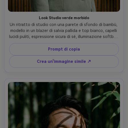
Look Studio verde morbido
Un ritratto di studio con una parete di sfondo di bambù, 
modello in un blazer di salvia pallida e top bianco, capelli 
lucidi puliti, espressione sicura di sé, illuminazione softbox 
a due punti, scattato su Canon R3, obiettivo da 85 mm, 
cornice in vita, look commerciale di fascia alta, toni fedeli 
Prompt di copia
alla pelle, nitidezza ultra-realistica- -ar 4:5
Crea un'immagine simile ↗