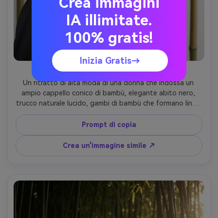
Crea immagini
IA illimitate.
100% gratis!
Inizia Gratis→
cappello di bambù editoriale
Un ritratto di alta moda di una donna che indossa un 
ampio cappello conico di bambù, elegante abito nero, 
trucco naturale lucido, gambi di bambù che formano linee 
verticali pulite dietro di lei, luce controllata come studio 
con sensazione softbox, scattato su Hasselblad X2D, 
Prompt di copia
obiettivo da 90 mm, stretto primo piano, dettagli 
taglienti come un rasoio, fotografia editoriale di lusso, 
Crea un'immagine simile ↗
fotorealistico- -ar 4:5