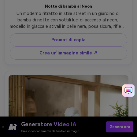
Notte di bambù al Neon
Un moderno ritratto in stile street in un giardino di 
bambù di notte con sottili luci di accento al neon, 
modello in giacca e stivali in pelle nera, posa sicura, riflessi 
sul terreno bagnato, scattato su Sony A1, 35mm f/1.8, 
scatto medio, gradazione cinematografica azzurra e 
Prompt di copia
verde, messa a fuoco nitida, estetica della vita notturna 
fotorealistica-AR 4:5
Crea un'immagine simile ↗
Generatore Video IA
Genera ora
Crea video facilmente da testo o immagini