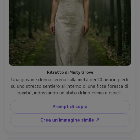
Ritratto di Misty Grove
Una giovane donna serena sulla metà dei 20 anni in piedi 
su uno stretto sentiero all'interno di una fitta foresta di 
bambù, indossando un abito di lino crema e gioielli 
minimali, sorriso gentile, nebbia leggera che deriva tra alti 
gambi verdi, morbidi raggi solari attraverso il baldacchino, 
Prompt di copia
scattato su Sony A7IV, 85mm f/1.4, profondità di campo 
bassa, cornice a metà corpo, texture naturale della pelle, 
Crea un'immagine simile ↗
classificazione cinematografica del colore verde, 
fotografia editoriale ultra-realistica-AR 4:5