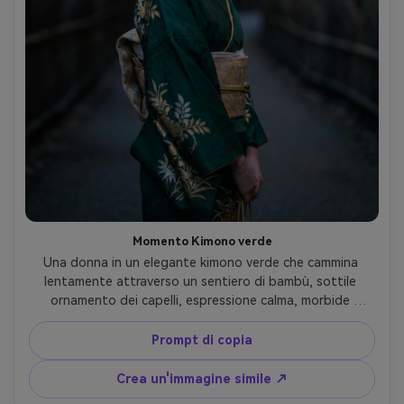
Momento Kimono verde
Una donna in un elegante kimono verde che cammina 
lentamente attraverso un sentiero di bambù, sottile 
ornamento dei capelli, espressione calma, morbide 
lanterne sfocate sullo sfondo, illuminazione dell'ora blu 
crepuscolare, scattato su Nikon Z7 II, obiettivo da 85 mm, 
Prompt di copia
cornice a mezzo corpo, bokeh cremoso, tavolozza di 
colori raffinata, fotografia ritratto culturale ultra-
Crea un'immagine simile ↗
realistica-AR 4:5