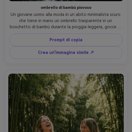
ombrello di bambù piovoso
Un giovane uomo alla moda in un abito minimalista scuro 
che tiene in mano un ombrello trasparente in un 
boschetto di bambù durante la pioggia leggera, gocce di 
pioggia visibili, riflessi del sentiero di pietra bagnata, luce 
nuvolosa, scattato su Fujifilm GFX100S, obiettivo 80mm, 
Prompt di copia
contrasto cinematografico, occhi nitidi, bokeh di sfondo 
morbido, fotografia ritratto ultra-realistica-AR 4:5
Crea un'immagine simile ↗