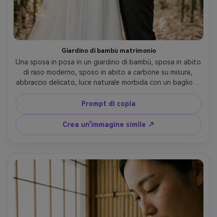
Giardino di bambù matrimonio
Una sposa in posa in un giardino di bambù, sposa in abito 
di raso moderno, sposo in abito a carbone su misura, 
abbraccio delicato, luce naturale morbida con un bagliore 
da sogno, scattato su Canon R5, 85mm f/1.2, scatto 
medio, elegante stile editoriale di matrimonio, toni della 
Prompt di copia
pelle realistici, highlights puliti, fotorealistico- -ar 4:5
Crea un'immagine simile ↗