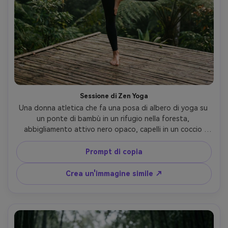
Sessione di Zen Yoga
Una donna atletica che fa una posa di albero di yoga su 
un ponte di bambù in un rifugio nella foresta, 
abbigliamento attivo nero opaco, capelli in un coccio 
pulito, espressione focalizzata calma, morbida nebbia 
mattutina, luce diffusa, scattato su Sony A7R V, 
Prompt di copia
obiettivo da 35 mm, cornice intera, dettagli nitidi, ombre 
naturali, fotografia del marchio di benessere, 
Crea un'immagine simile ↗
fotorealistico- -ar 4:5