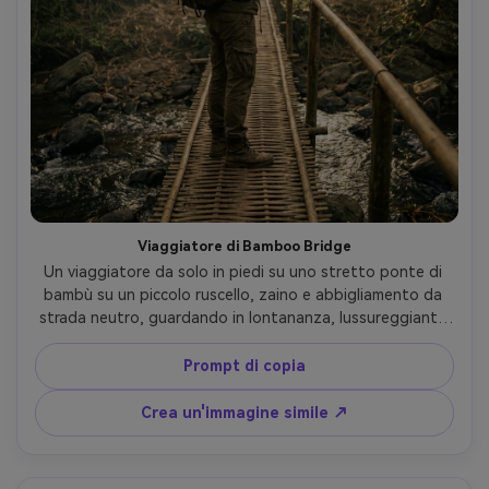
Viaggiatore di Bamboo Bridge
Un viaggiatore da solo in piedi su uno stretto ponte di 
bambù su un piccolo ruscello, zaino e abbigliamento da 
strada neutro, guardando in lontananza, lussureggiante 
foresta di bambù circostante, luce dell'ora dorata, 
scattato su Sony A7IV, obiettivo da 24 mm, ritratto 
Prompt di copia
ambientale completo, dettagli nitidi, classificazione 
cinematografica dei colori, fotorealistico- -ar 4:5
Crea un'immagine simile ↗