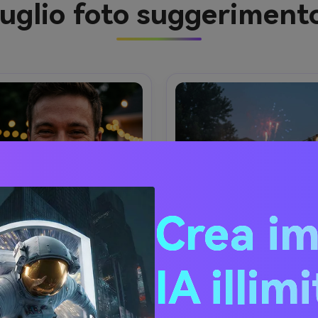
 luglio foto suggerimen
Crea i
IA illim