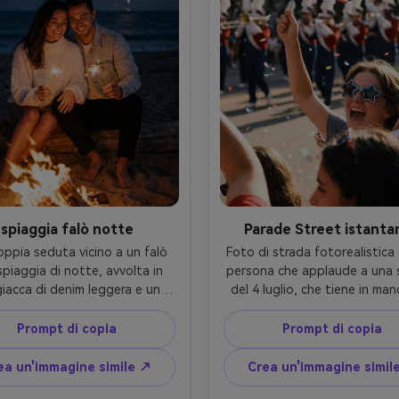
spiaggia falò notte
Parade Street istanta
ppia seduta vicino a un falò 
Foto di strada fotorealistica 
spiaggia di notte, avvolta in 
persona che applaude a una sf
iacca di denim leggera e un 
del 4 luglio, che tiene in man
e in maglia bianca, scintillanti 
piccola bandiera e indossa occ
n mano, fuochi d'artificio 
da sole con motivo stellato, 
Prompt di copia
Prompt di copia
nte visibili sopra l'orizzonte 
luminoso di mezzogiorno, con
ceano, calda luce di fuoco sui 
nell'aria, banda di marcia sf
ea un'immagine simile ↗
Crea un'immagine simil
 scattato su Nikon Z6 II, 50mm 
sullo sfondo, scattata in st