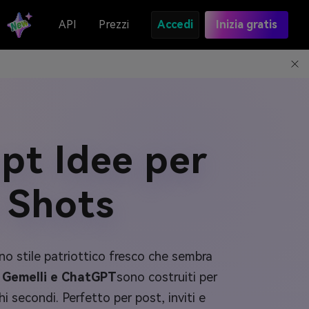
API
Prezzi
Accedi
Inizia gratis
mpt Idee per
 Shots
uno stile patriottico fresco che sembra
er Gemelli e ChatGPT
sono costruiti per
chi secondi. Perfetto per post, inviti e