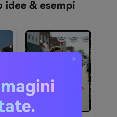
to idee & esempi
mmagini
itate.