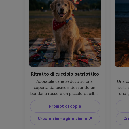
Ritratto di cucciolo patriottico
Adorabile cane seduto su una 
Una co
coperta da picnic indossando un 
sulla 
bandana rosso e un piccolo papillon 
una g
blu, minuscole bandiere e confetti 
maglion
sparsi intorno, morbida luce serale, 
i
Prompt di copia
bokeh fuochi d'artificio in 
debolme
lontananza, scattato su Canon R5, 
dell'o
Crea un'immagine simile ↗
Cr
85mm f/1.8, angolo basso, dettaglio 
volti,