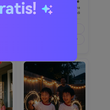
ndid
Ritratto di parata Vintage
ratis!
 amici 
Un ritratto fotorealistico di una 
ino al 
donna in piedi su un percorso di 
ride 
parata di una piccola città, 
to di 
indossando un abito a pois retrò in 
lu 
rosso e bianco, occhiali da sole 
Prompt di copia
nga di 
occhio di gatto, in mano una mini 
ificio 
bandiera, auto classiche e striscioni 
e ↗
Crea un'immagine simile ↗
ano, 
di parata dolcemente sfocati dietro, 
taria, 
brillante luce estiva, Kodak Portra 
/1.4, 
400 film look, girato su 85mm, 
rale, 
profondità di campo bassa, dettagli 
 
nostalgici ma nitidi-AR 4:5
ti e 