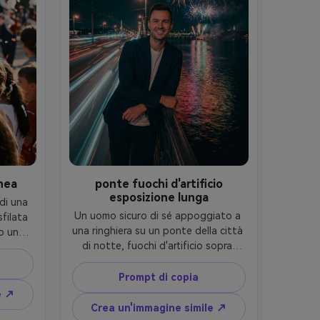
nea
ponte fuochi d'artificio
esposizione lunga
di una 
Un uomo sicuro di sé appoggiato a 
ilata 
una ringhiera su un ponte della città 
o una 
di notte, fuochi d'artificio sopra 
hiali 
creando riflessi colorati sull'acqua, 
sole 
sottili strisce di luce a lunga 
fetti 
Prompt di copia
esposizione mantenendo il 
ocata 
e ↗
soggetto nitido, indossando un 
ile 
Crea un'immagine simile ↗