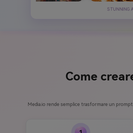
STUNNING A
Come creare 
Media.io rende semplice trasformare un prompt in 
1