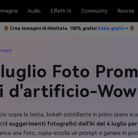
mmagine
Audio
Effetti IA
Community
Risorse
Crea immagini IA illimitate. 100% gratis!
Inizia gratis→
Prompt
 luglio Foto Pro
i d'artificio-Wow
icio sopra la testa, bokeh scintillante in primo piano e 
sti
I suggerimenti fotografici dell'AI del 4 luglio p
i. Carica una foto, copia-incolla un prompt e genera in po