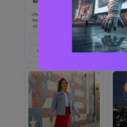
Ritratto fuochi d'artificio sul
Prim
tetto
Ritra
Una giovane donna elegante sulla 
sorr
metà dei 20 anni sul tetto di una 
bril
città di notte, indossa un top di 
fotoc
raso bianco e rossetto rosso con 
creano
eyeliner blu sottile, fuochi d'artificio 
Prompt di copia
bottone
che esplodono dietro di lei nel cielo, 
con ban
Cr
luce calda sui capelli, morbide luci 
nottu
Crea un'immagine simile ↗
bokeh della città, posa editoriale 
scatta
sicura, scattato su Sony A7IV, 85mm 
messa
f/1.4, profondità di campo bassa, 
sulle m
trama della pelle ultra-realistica, 
natura
dettagli nitidi, classificazione 
cinematografica dei colori- -ar 4:5