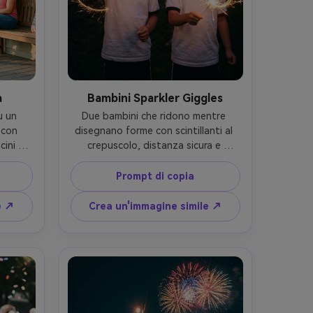
a
Bambini Sparkler Giggles
 un 
Due bambini che ridono mentre 
con 
disegnano forme con scintillanti al 
ini 
crepuscolo, distanza sicura e 
ola 
supervisionata, sentieri di luce 
eduti 
visibili, indossano magliette bianche 
Prompt di copia
enti 
abbinate con sottili accenti rossi e 
do 
blu, recinzione del cortile con luci a 
e ↗
Crea un'immagine simile ↗
ide, 
stringa, scattato su Sony A7IV, 
, 50mm 
35mm f/1.8, effetto di esposizione 
occhi, 
leggermente lunga, volti taglienti, 
one di 
fotorealistico, umore gioioso- -ar 
:5
4:5