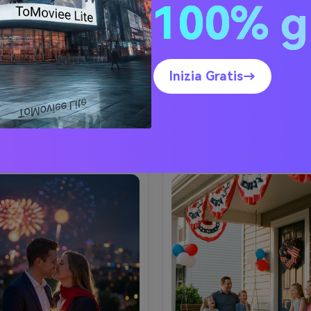
o piano mano scintilliera
Barbecue in cortile Ca
100% g
tto ravvicinato di un giovane 
Foto di stile di vita sincera di
idente che tiene in mano un 
intorno a una griglia nel giard
lante scintilliere vicino alla 
tramonto, una persona che 
amera, piccole scintille che 
mentre tiene in mano un piat
Inizia Gratis→
 cerchi bokeh, indossando un 
hamburger, rosso-bianco-b
Prompt di copia
Prompt di copia
 blu navy e una piccola spille 
bunting su una recinzione, stri
diera americana, luci di festa 
luci sopra la testa, fuochi d'art
ea un'immagine simile ↗
Crea un'immagine simil
rna nel cortile sullo sfondo, 
sottili brillano nel cielo lont
to su Canon R5, 50mm f/1.2, 
autentica sensazione documen
 a fuoco nitida sugli occhi e 
girato su Fujifilm X-T5, 35mm f
ani, pelle fotorealistica e pori 
sfocatura del movimento natu
li, caldo colore festivo Grado-
toni della pelle realistici,
AR 4:5
classificazione dei colori puli
moderni-AR 4:5