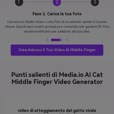
1
2
3
Fase 3. Genera e scarica il tuo Video
clicca
generare
Per creare il tuo divertente video AI in pochi secondi.
Quindi scaricalo e condividilo su TikTok, Instagram o ovunque tu voglia.
Veloce, divertente e nessuna modifica necessaria.
Crea Adesso Il Tuo Video AI Middle Finger
Punti salienti di Media.io AI Cat
Middle Finger Video Generator
video di atteggiamento del gatto virale