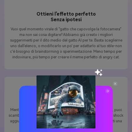
Ottieni l'effetto perfetto
Senza ipotesi
Vuoi quel momento virale di "gatto che capovolge la fotocamera"
ma non sai cosa digitare? Abbiamo già creato i migliori
suggerimenti per il dito medio del gatto AI per te. Basta sceglierne
uno dall'elenco, o modificarlo un po' per adattarlo al tuo stile-non
c'è bisogno di brainstorming o sperimentazione. Meno tempo per
indovinare, più tempo per creare il meme perfetto di angry cat.
Più che solo gatti
— Aggiungi scimmie, cavalli o tigri
Mentre il gatto AI che mostra il dito medio è uno dei preferiti, puoi
scambiarlo con gorilla, cavalli o persino tigri per un valore di shock
aggiunto. L'effetto funziona con quasi tutti gli animali, dandoti una
libertà creativa illimitata.