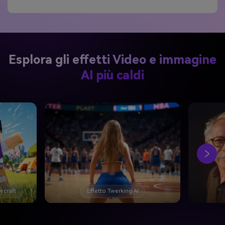
Esplora gli effetti Video e immagine
AI più caldi
necraft
Effetto Twerking AI