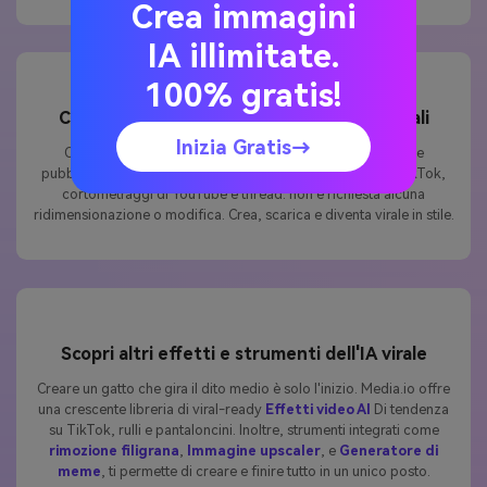
Crea immagini
IA illimitate.
100% gratis!
Costruito per meme, rulli e brevi video virali
Inizia Gratis→
Ogni video del dito medio AI che crei è pronto per essere
pubblicato immediatamente. Ottimizzato per Instagram, TikTok,
cortometraggi di YouTube e thread: non è richiesta alcuna
ridimensionazione o modifica. Crea, scarica e diventa virale in stile.
Scopri altri effetti e strumenti dell'IA virale
Creare un gatto che gira il dito medio è solo l'inizio. Media.io offre
una crescente libreria di viral-ready
Effetti video AI
Di tendenza
su TikTok, rulli e pantaloncini. Inoltre, strumenti integrati come
rimozione filigrana
,
Immagine upscaler
, e
Generatore di
meme
, ti permette di creare e finire tutto in un unico posto.