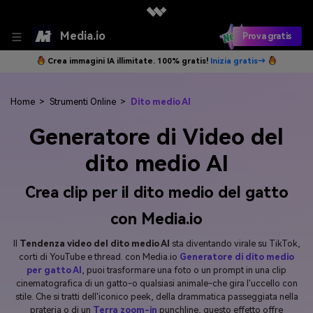
Media.io
Prova gratis
Crea immagini IA illimitate. 100% gratis!
Inizia gratis→
Home
>
Strumenti Online
>
Dito medio AI
Generatore di Video del
dito medio AI
Crea clip per il dito medio del gatto
con Media.io
Il
Tendenza video del dito medio AI
sta diventando virale su TikTok,
corti di YouTube e thread. con Media.io
Generatore di dito medio
per gatto AI
, puoi trasformare una foto o un prompt in una clip
cinematografica di un gatto-o qualsiasi animale-che gira l'uccello con
stile. Che si tratti dell'iconico peek, della drammatica passeggiata nella
prateria o di un
Terra zoom-in
punchline, questo effetto offre