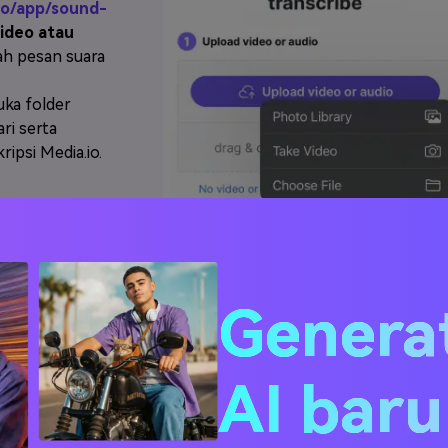
io/app/sound-
ideo atau
ah pesan suara
uka folder
ri serta
ipsi Media.io.
WhatsApp ke
abila diminta,
Genera
e Anda serta
tunggu hingga
san suara
AI bar
. Apabila
an