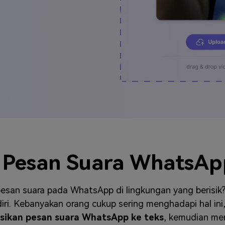
J
Vidu
Pixverse
Hailuo
Runway
Find More Soluti
 Pesan Suara WhatsAp
san suara pada WhatsApp di lingkungan yang berisik?
ri. Kebanyakan orang cukup sering menghadapi hal ini, 
sikan pesan suara WhatsApp ke teks
, kemudian me