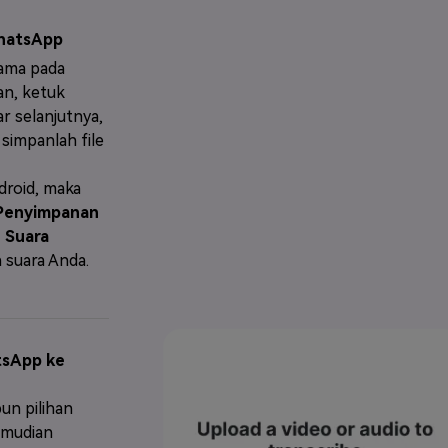
WhatsApp
lama pada
an, ketuk
ar selanjutnya,
 simpanlah file
droid, maka
 Penyimpanan
 Suara
 suara Anda.
tsApp ke
un pilihan
emudian