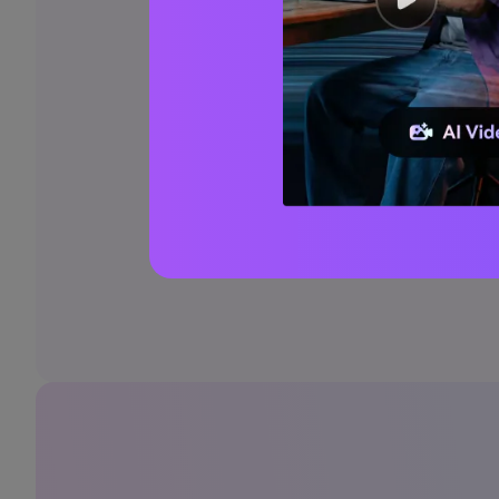
menyimpannya ke ponsel Anda untuk di
referensi di masa depan.