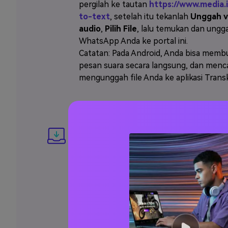
pergilah ke tautan
https://www.media.
to-text
, setelah itu tekanlah
Unggah v
audio
,
Pilih File
, lalu temukan dan ungg
WhatsApp Anda ke portal ini.
Catatan: Pada Android, Anda bisa memb
pesan suara secara langsung, dan menca
mengunggah file Anda ke aplikasi Transkr
Langkah 3: Transkripsi Pesan Suara 
dalam Teks
Tekanlah
Transkripsi Sekarang
, dan ap
Anda harus memasukkan ID Wondershar
kata kuncinya untuk masuk, kemudian 
Transkripsi Media.io mentranskripsi pe
WhatsApp ke teks.
Pratinjau pesan yang sudah ditranskripsi
sudah benar, Anda bisa mendownload d