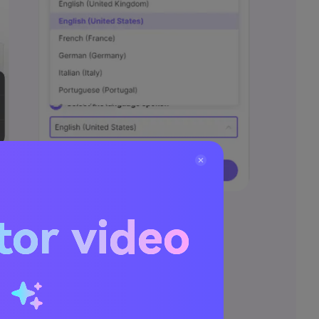
tor video
u