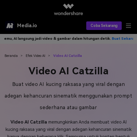
Media.io
Coba Sekarang
adi video & gambar dalam hitungan detik.
Buat Sekarang>>
Tulis idemu
Alat AI
Produk AI
AI Video
Beranda
>
Efek Video AI
>
Video AI Catzilla
Video AI Catzilla
Efek AI
AI Gambar
Asisten Video AI
AI Audio
Sumber Daya
Buat video AI kucing raksasa yang viral dengan
Editor Video AI
Efek Video
adegan kehancuran sinematik menggunakan prompt
Editor Gambar AI
Harga
Efek Foto
Model AI yang Didukung
sederhana atau gambar
Editor Audio AI
TOP
Veo3
Panduan Pengguna
Apa yang Baru
Video AI Catzilla
memungkinkan Anda membuat video AI
Find More Solutions >>
kucing raksasa yang viral dengan adegan kehancuran sinematik
hanya dengan beberapa klik. Sempurna untuk konten bentuk