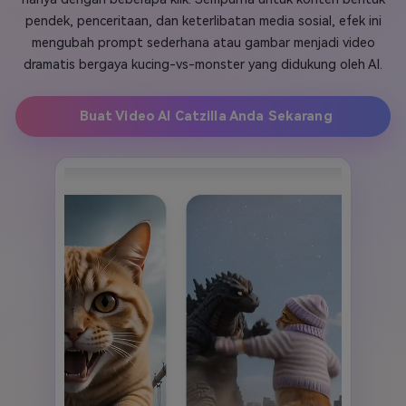
pendek, penceritaan, dan keterlibatan media sosial, efek ini
Masuk
FAQs
Hubungi Kami
mengubah prompt sederhana atau gambar menjadi video
dramatis bergaya kucing-vs-monster yang didukung oleh AI.
Berkreasi dengan AI
Tips & Tutorial AI
Buat Video AI Catzilla Anda Sekarang
Postingan Terbaru
Jelajahi Lebih Banyak >>