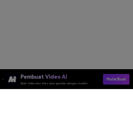
Pembuat Video AI
Mulai Buat
Buat video dari teks atau gambar dengan mudah
Buat Video AI Catzilla Anda Sekarang
Media.io Online Tools Quality Rating：