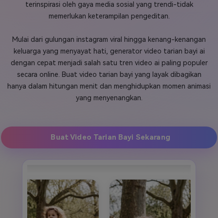
terinspirasi oleh gaya media sosial yang trendi-tidak
Masuk
memerlukan keterampilan pengeditan.
FAQs
Hubungi Kami
Mulai dari gulungan instagram viral hingga kenang-kenangan
Berkreasi dengan AI
keluarga yang menyayat hati, generator video tarian bayi ai
Tips & Tutorial AI
dengan cepat menjadi salah satu tren video ai paling populer
secara online. Buat video tarian bayi yang layak dibagikan
Postingan Terbaru
hanya dalam hitungan menit dan menghidupkan momen animasi
Jelajahi Lebih Banyak >>
yang menyenangkan.
Buat Video Tarian Bayi Sekarang