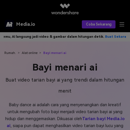
Media.io
Coba Sekarang
eo & gambar dalam hitungan detik.
Buat Sekarang>>
Tulis idemu, AI la
Alat AI
Produk AI
AI Video
Rumah.
>
Alat online
>
Bayi menari ai
Bayi menari ai
Efek AI
AI Gambar
Asisten Video AI
AI Audio
Sumber Daya
Buat video tarian bayi ai yang trendi dalam hitungan
Editor Video AI
Efek Video
menit
Editor Gambar AI
Harga
Efek Foto
Model AI yang Didukung
Baby dance ai adalah cara yang menyenangkan dan kreatif
Editor Audio AI
TOP
Veo3
Panduan Pengguna
Apa yang Baru
untuk mengubah foto bayi menjadi video tarian bayi ai yang
Find More Solutions >>
hidup dan menggemaskan. Dikuasai oleh
Tarian bayi Media.io
ai
, siapa pun dapat menghasilkan video tarian bayi lucu yang