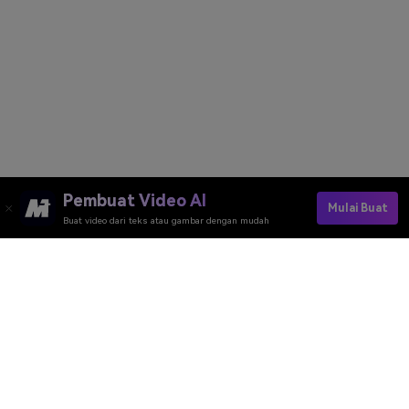
Pembuat Video AI
Mulai Buat
Buat video dari teks atau gambar dengan mudah
Create Baby Dance Video Now
Media.io Online Tools Quality Rating：
4.7 (162,357 Votes)