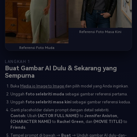
Referensi Foto Masa Kini
Referensi Foto Muda
LANGKAH 1
Buat Gambar AI Dulu & Sekarang yang
Sempurna
Buka
Media.io Image to Image
dan pilih model yang Anda inginkan.
Unggah
foto selebriti muda
sebagai gambar referensi pertama.
Unggah
foto selebriti masa kini
sebagai gambar referensi kedua.
Ganti placeholder dalam prompt dengan detail selebriti.
Contoh:
Ubah
{ACTOR FULL NAME}
to
Jennifer Aniston
,
{CHARACTER NAME}
to
Rachel Green
, dan
{MOVIE TITLE}
to
Friends
.
Tempel prompt di bawah →
Buat
→ Unduh gambar AI dulu-dan-