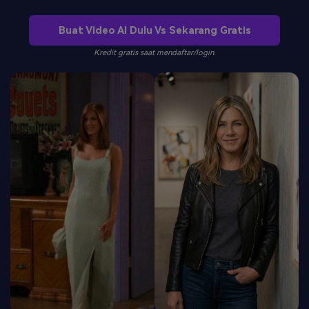
Masuk
Buat Video AI Dulu Vs Sekarang Gratis
FAQs
Hubungi Kami
Kredit gratis saat mendaftar/login.
Berkreasi dengan AI
Tips & Tutorial AI
Postingan Terbaru
Jelajahi Lebih Banyak >>