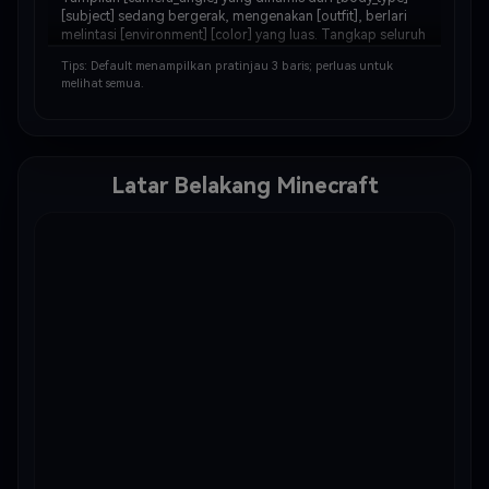
[subject] sedang bergerak, mengenakan [outfit], berlari 
melintasi [environment] [color] yang luas. Tangkap seluruh 
tubuh dalam posisi melangkah, dengan 
Tips: Default menampilkan pratinjau 3 baris; perluas untuk
[environment_detail] berhamburan di sekitar kaki [his/…
melihat semua.
Latar Belakang Minecraft