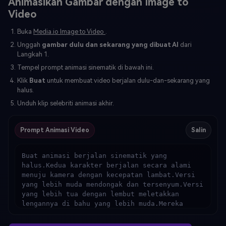
Animasikan Gambar dengan Image to
Video
Buka
Media.io Image to Video
.
Unggah
gambar dulu dan sekarang yang dibuat AI
dari
Langkah 1.
Tempel prompt animasi sinematik di bawah ini.
Klik
Buat
untuk membuat video berjalan dulu-dan-sekarang yang
halus.
Unduh klip selebriti animasi akhir.
Prompt Animasi Video
Salin
Buat animasi berjalan sinematik yang 
halus.Kedua karakter berjalan secara alami 
menuju kamera dengan kecepatan lambat.Versi 
yang lebih muda mendongak dan tersenyum.Versi 
yang lebih tua dengan lembut meletakkan 
lengannya di bahu yang lebih muda.Mereka 
sebentar melakukan kontak mata dan tertawa 
pelan.Gerakan kamera: dolly mundur perlahan, 