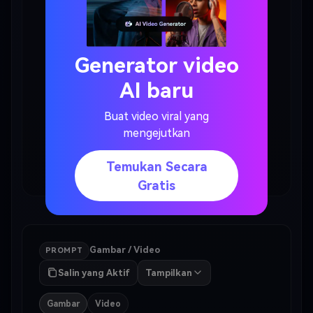
Generator video
AI baru
Buat video viral yang
mengejutkan
Temukan Secara
Gratis
Lihat di Instagram
Gambar / Video
PROMPT
Salin yang Aktif
Tampilkan
Gambar
Video