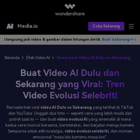
Media.io
Coba Sekarang
& gambar dalam hitungan detik.
Buat Sekarang>>
Tulis idemu, AI langs
Alat AI
Produk AI
AI Video
Beranda
>
Efek Video AI
>
Generator Video AI Dulu vs Sekarang
Buat Video AI Dulu dan
Efek AI
AI Gambar
Asisten Video AI
Sekarang yang Viral: Tren
AI Audio
Sumber Daya
Editor Video AI
Efek Video
Video Evolusi Selebriti
Editor Gambar AI
Harga
Efek Foto
Model AI yang Didukung
Recreate tren viral
video AI Dulu vs Sekarang
yang terlihat di TikTok
dan YouTube. Unggah dua foto — seperti versi yang lebih muda dan
Editor Audio AI
TOP
Veo3
Panduan Pengguna
Apa yang Baru
potret saat ini — dan buat
video evolusi AI
yang sinematik di mana
kedua versi muncul bersama, berinteraksi, dan berjalan menuju kamera.
Find More Solutions >>
Sempurna untuk edit nostalgia,
video evolusi selebriti
, dan momen
emosional "masa lalu bertemu masa kini".