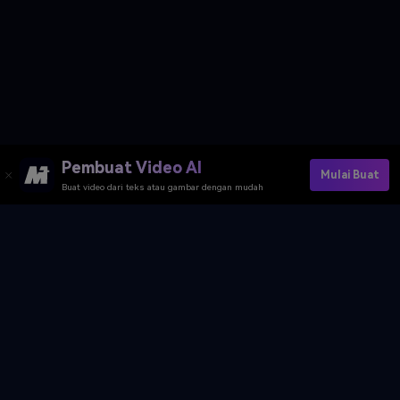
Pembuat Video AI
Mulai Buat
Buat video dari teks atau gambar dengan mudah
Media.io Online Tools Quality Rating：
4.7 (162,357 Votes)