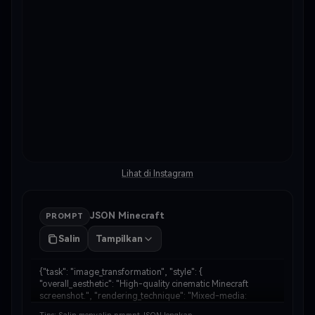
Lihat di Instagram
JSON Minecraft
PROMPT
Salin
Tampilkan
{"task": "image_transformation", "style": { 
"overall_aesthetic": "High-quality cinematic Minecraft 
screenshot.", "rendering_technique": "Mixed-media: 
Photorealistic subject embedded in a voxel-based 