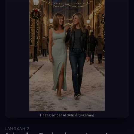
dihiasi lampu Natal, lampu peri emas yang 
hangat, karangan bunga di tiang lampu, salju 
ringan di tanah, kedalaman bidang 
sinematik.Mereka saling tersenyum, kontak 
mata yang emosional, suasana nostalgia yang 
hangat, gerakan berjalan yang alami, satu 
lengan di bahu dengan cara yang ramah dan 
mendukung.Ultra realistis, pencahayaan 
sinematik, lensa 85mm, kedalaman bidang 
dangkal, tekstur kulit yang detail, 
pencahayaan volumetrik, fotorealistis, still 
film, latar belakang bokeh lembut, resolusi 
8k, pertahankan identitas wajah, kemiripan 
yang sangat akurat.Jika pengguna menulis 
"passed away" atau "sudah meninggal" setelah 
nama aktor, tambahkan secara otomatis 
sepasang sayap malaikat putih yang halus, 
elegan, dan lembut di bagian belakang versi 
masa kini, bersinar sedikit dengan cahaya 
surgawi yang lembut, sinematik dan penuh 
Hasil Gambar AI Dulu & Sekarang
hormat, tidak kartun.
LANGKAH 2