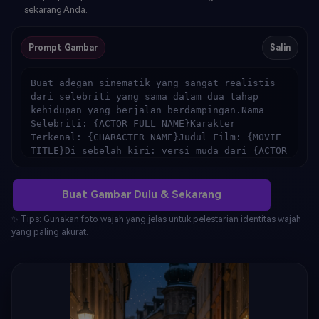
sekarang Anda.
Prompt Gambar
Salin
Buat adegan sinematik yang sangat realistis 
dari selebriti yang sama dalam dua tahap 
kehidupan yang berjalan berdampingan.Nama 
Selebriti: {ACTOR FULL NAME}Karakter 
Terkenal: {CHARACTER NAME}Judul Film: {MOVIE 
TITLE}Di sebelah kiri: versi muda dari {ACTOR 
FULL NAME} sebagai {CHARACTER NAME} dalam 
{MOVIE TITLE}, berdasarkan gambar referensi 
pertama, mengenakan pakaian film ikonik dari 
Buat Gambar Dulu & Sekarang
peran tersebut, usia akurat, kemiripan wajah 
yang detail, fitur muda yang lembut.Di 
✨ Tips: Gunakan foto wajah yang jelas untuk pelestarian identitas wajah
sebelah kanan: versi masa kini dari {ACTOR 
yang paling akurat.
FULL NAME}, berdasarkan gambar referensi 
kedua, perkembangan penuaan yang realistis, 
struktur wajah yang matang, kerutan alami, 
pakaian modern yang mencerminkan kepribadian 
mereka saat ini.Keduanya berjalan bersama di 
jalan Eropa yang nyaman saat musim dingin, 