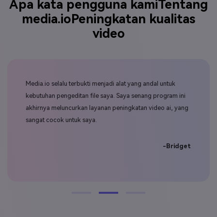
media.io
Peningkatan kualitas
video
n
Media.io selalu terbukti menjadi alat yang andal untuk
Saya
alu
kebutuhan pengeditan file saya. Saya senang program ini
pro
ya
akhirnya meluncurkan layanan peningkatan video ai, yang
men
sangat cocok untuk saya.
pen
-Bridget
wart