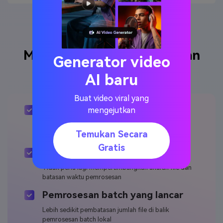
Memaksimalkan pengalaman
Generator video
Anda pada versi desktop
AI baru
Buat video viral yang
Kinerja stabil
mengejutkan
Menikmati performance yang lebih baik dan jarang
Temukan Secara
mengalami kecelakaan
Gratis
Tidak ada batasan
Tidak perlu lagi mempertimbangkan ukuran file dan
batasan waktu pemrosesan
Pemrosesan batch yang lancar
Lebih sedikit pembatasan jumlah file di balik
pemrosesan batch lokal