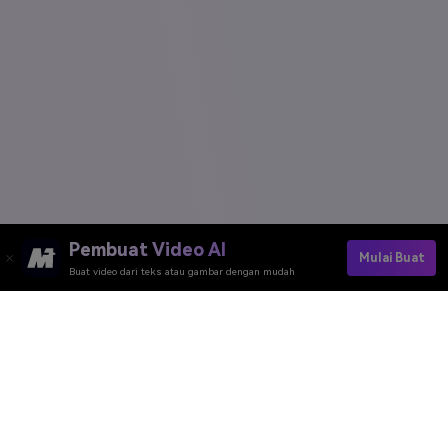
Pembuat Video AI
Mulai Buat
Buat video dari teks atau gambar dengan mudah
Alat Daring Media.io
Peringkat Kualitas:
4.7
(162,357 Votes)
Anda perlu mengedit, mengonversi, atau mengompres dan mengunduh