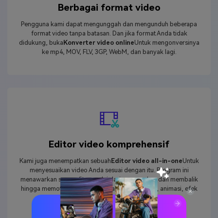
Berbagai format video
Pengguna kami dapat mengunggah dan mengunduh beberapa
format video tanpa batasan. Dan jika format Anda tidak
didukung, buka
Konverter video online
Untuk mengonversinya
ke mp4, MOV, FLV, 3GP, WebM, dan banyak lagi.
Editor video komprehensif
Kami juga menempatkan sebuah
Editor video all-in-one
Untuk
menyesuaikan video Anda sesuai dengan itu. Program ini
menawarkan semua fitur, mulai dari memangkas dan membalik
hingga memotong dan menambahkan subtitle ai, animasi, efek
suara, dll.