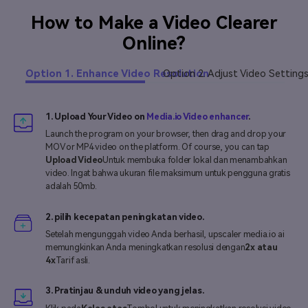
How to Make a Video Clearer
Online?
Option 1. Enhance Video Resolution
Option 2. Adjust Video Setting
1. Upload Your Video on
Media.io Video enhancer
.
Launch the program on your browser, then drag and drop your
MOV or MP4 video on the platform. Of course, you can tap
Upload Video
Untuk membuka folder lokal dan menambahkan
video. Ingat bahwa ukuran file maksimum untuk pengguna gratis
adalah 50mb.
2. pilih kecepatan peningkatan video.
Setelah mengunggah video Anda berhasil, upscaler media.io ai
memungkinkan Anda meningkatkan resolusi dengan
2x atau
4x
Tarif asli.
3. Pratinjau & unduh video yang jelas.