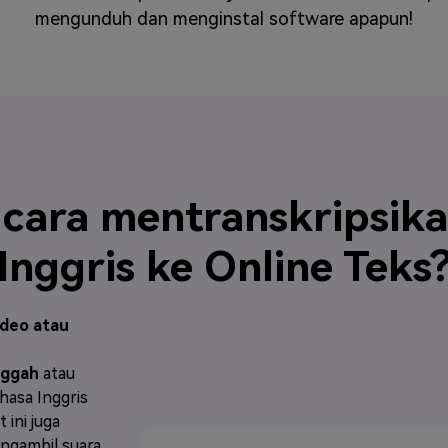
mengunduh dan menginstal software apapun!
cara mentranskripsika
Inggris ke Online Teks
ideo atau
ggah
atau
asa Inggris
t ini juga
ngambil suara