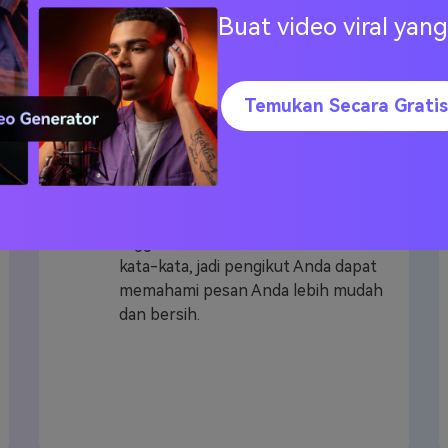
Buat video viral ya
Transkripsi akurasi
Temukan Secara Gratis
sampai 95%
Media. io menerapkan AI terbaik dan
ML yang bisa mendeteksi secara
akurat dan mengubah Audio bahasa
Inggris ke kualitas menulis teks atau
kata-kata, jadi pengikut Anda dapat
memahami pesan Anda lebih mudah
dan bersih.