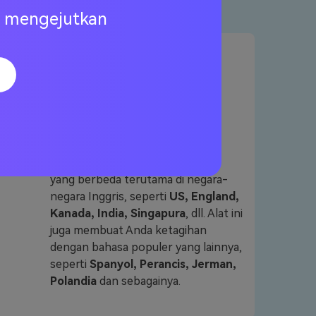
ng mengejutkan
Mengenal aksen
bahasa Inggris yang
berbeda-beda
Media. io mendukung beberapa
transkripsi aksen bahasa Inggris
yang berbeda terutama di negara-
negara Inggris, seperti
US, England,
Kanada, India, Singapura
, dll. Alat ini
juga membuat Anda ketagihan
dengan bahasa populer yang lainnya,
seperti
Spanyol, Perancis, Jerman,
Polandia
dan sebagainya.