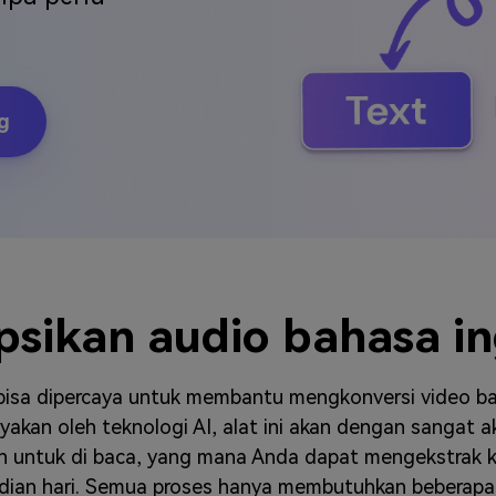
J
Vidu
Pixverse
Hailuo
Runway
Find More Soluti
g
sikan audio bahasa in
 bisa dipercaya untuk membantu mengkonversi video ba
yakan oleh teknologi AI, alat ini akan dengan sangat 
h untuk di baca, yang mana Anda dapat mengekstrak 
dian hari. Semua proses hanya membutuhkan beberapa kli