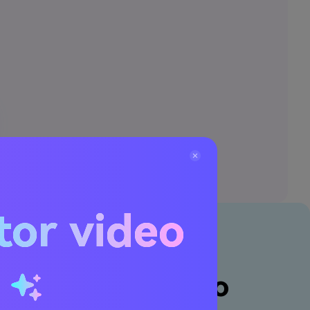
tor video
u
otomatis Media. io