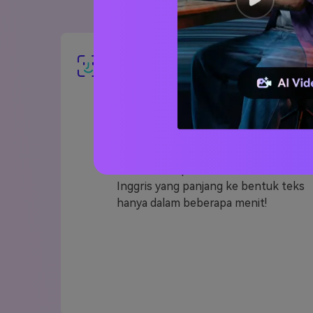
Penerangan Online
yang cepat
Program pengenalan pengucapan
secara online berjalan dengan cepat
pada browser web Anda.
Mentranskripsikan file audio bahasa
Inggris yang panjang ke bentuk teks
hanya dalam beberapa menit!