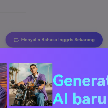
Menyalin Bahasa Inggris Sekarang
Genera
AI bar
 software transkripsi 