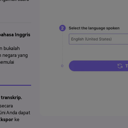
bahasa Inggris
n bukalah
n negara yang
emulai
transkrip.
secara
Kini Anda dapat
Ekspor
ke