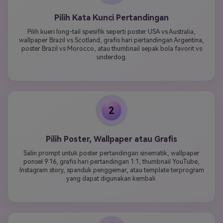
Pilih Kata Kunci Pertandingan
Pilih kueri long-tail spesifik seperti poster USA vs Australia,
wallpaper Brazil vs Scotland, grafis hari pertandingan Argentina,
poster Brazil vs Morocco, atau thumbnail sepak bola favorit vs
underdog.
2
Pilih Poster, Wallpaper atau Grafis
Salin prompt untuk poster pertandingan sinematik, wallpaper
ponsel 9:16, grafis hari pertandingan 1:1, thumbnail YouTube,
Instagram story, spanduk penggemar, atau template terprogram
yang dapat digunakan kembali.