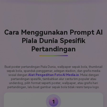
Cara Menggunakan Prompt AI
Piala Dunia Spesifik
Pertandingan
Buat poster pertandingan Piala Dunia, wallpaper sepak bola, thumbnail
sepak bola, spanduk penggemar, adegan stadion, dan grafis media
sosial dengan
Alat Pengeditan Foto AI Media.io
. Mulai dengan
pertandingan spesifik, tambahkan alur cerita tim populer atau
underdog, pilih format seperti poster, wallpaper, atau grafis hari
pertandingan, lalu buat gambar sepak bola tidak resmi tanpa logo.
1