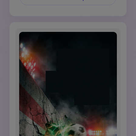
logo turnamen resmi, tanpa lambang tim, 
tanpa skor palsu, tanpa teks merek terbaca.