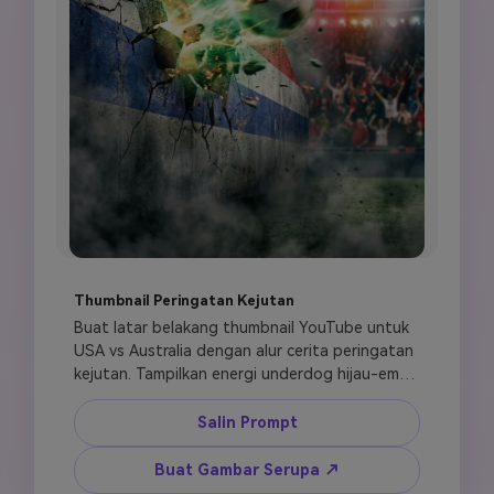
Thumbnail Peringatan Kejutan
Buat latar belakang thumbnail YouTube untuk 
USA vs Australia dengan alur cerita peringatan 
kejutan. Tampilkan energi underdog hijau-emas 
menembus dinding stadion merah-putih-biru, 
dampak bola sepak eksplosif, lampu penonton 
Salin Prompt
terkejut, ruang kosong tebal untuk overlay 
judul, suasana analisis olahraga intens, format 
Buat Gambar Serupa ↗
16:9, tanpa skor palsu, tanpa logo resmi, tanpa 