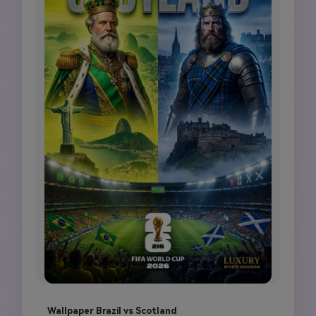
Wallpaper Brazil vs Scotland