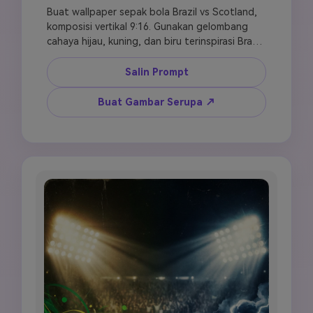
Buat wallpaper sepak bola Brazil vs Scotland, 
komposisi vertikal 9:16. Gunakan gelombang 
cahaya hijau, kuning, dan biru terinspirasi Brazil 
di satu sisi dan gerakan biru tua, putih, dan 
perak terinspirasi Scotland di sisi lain. 
Salin Prompt
Tambahkan bola bercahaya di atas lapangan 
berlumpur hujan, atmosfer stadion sinematik, 
Buat Gambar Serupa ↗
awan dramatis, tanpa lencana resmi, tanpa 
kemiripan pemain asli, tanpa teks, tanpa 
watermark.