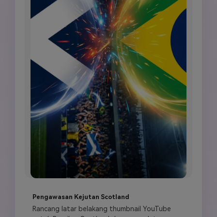
Pengawasan Kejutan Scotland
Rancang latar belakang thumbnail YouTube 