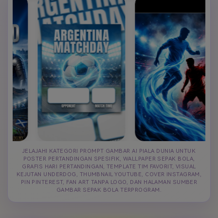
JELAJAHI KATEGORI PROMPT GAMBAR AI PIALA DUNIA UNTUK
POSTER PERTANDINGAN SPESIFIK, WALLPAPER SEPAK BOLA,
GRAFIS HARI PERTANDINGAN, TEMPLATE TIM FAVORIT, VISUAL
KEJUTAN UNDERDOG, THUMBNAIL YOUTUBE, COVER INSTAGRAM,
PIN PINTEREST, FAN ART TANPA LOGO, DAN HALAMAN SUMBER
GAMBAR SEPAK BOLA TERPROGRAM.