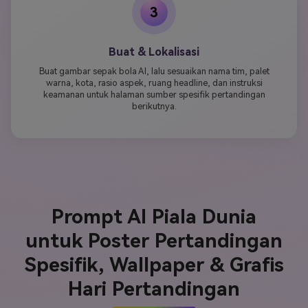
3
Buat & Lokalisasi
Buat gambar sepak bola AI, lalu sesuaikan nama tim, palet
warna, kota, rasio aspek, ruang headline, dan instruksi
keamanan untuk halaman sumber spesifik pertandingan
berikutnya.
Prompt AI Piala Dunia
untuk Poster Pertandingan
Spesifik, Wallpaper & Grafis
Hari Pertandingan