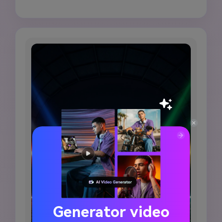
wajah pemain asli, tanpa label berita clickbait.
Generator video