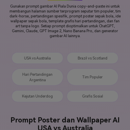
Gunakan prompt gambar AI Piala Dunia copy-and-paste ini untuk
membangun halaman sumber terprogram seputar tim populer, tim
dark-horse, pertandingan spesifik, prompt poster sepak bola, ide
wallpaper sepak bola, template grafis hari pertandingan, dan fan
art tanpa logo. Setiap prompt dioptimalkan untuk ChatGPT,
Gemini, Claude, GPT Image 2, Nano Banana Pro, dan generator
gambar AI lainnya.
USA vs Australia
Brazil vs Scotland
Hari Pertandingan
Tim Populer
Argentina
Kejutan Underdog
Grafis Sosial
Prompt Poster dan Wallpaper AI
USA vs Australia