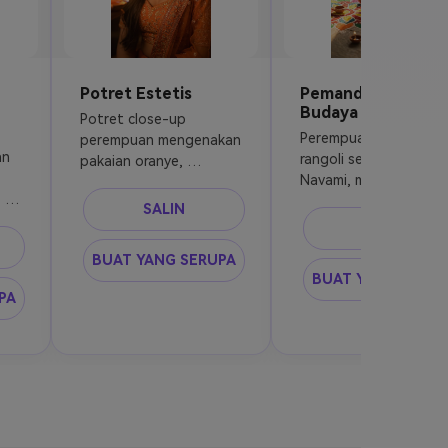
Potret Estetis
Pemandangan Fest
Budaya
Potret close-up 
Perempuan membuat 
perempuan mengenakan 
n 
rangoli selama Ram 
pakaian oranye, 
Navami, mengenakan 
pencahayaan lembut, 
 
pakaian tradisional, 
pantulan cahaya diya, 
SALIN
diyas di sekitar, sinar 
latar belakang bokeh, 
SALIN
matahari hangat, detai
fotografi ultra realistis
BUAT YANG SERUPA
il
dan realistis
BUAT YANG SERUP
PA