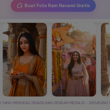
J
Vidu
Pixverse
Hailuo
Runway
Buat Foto Ram Navami Gratis
Find More Soluti
MI YANG MEMUKAU DIHASILKAN DENGAN MEDIA.IO - DIDUKUNG