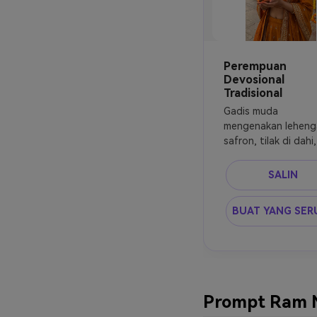
Perempuan
Devosional
Tradisional
Gadis muda 
mengenakan lehenga
safron, tilak di dahi, 
memegang diya, lata
belakang kuil, dekora
SALIN
marigold, cahaya em
yang hangat, ultra 
BUAT YANG SER
realistis
Prompt Ram N