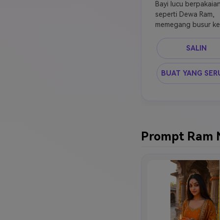
Bayi lucu berpakaian
seperti Dewa Ram, 
memegang busur keci
dhoti safron, tilak di
dahi, latar belakang k
SALIN
dengan diyas, 
pencahayaan emas y
BUAT YANG SER
lembut, ultra realist
Prompt Ram 