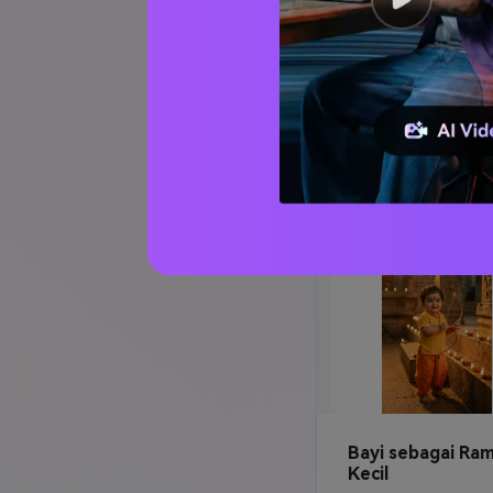
BUAT YANG SER
mengenakan kurta 
dengan dupatta saf
memegang bendera 
bhagwa, diyas menya
untaian bunga marig
pencahayaan emas y
hangat, ultra realist
Prompt Ram N
Bayi sebagai Ra
Kecil