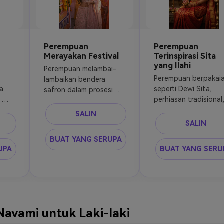
Perempuan
Perempuan
Merayakan Festival
Terinspirasi Sita
yang Ilahi
Perempuan melambai-
Perempuan berpakaia
lambaikan bendera 
 
seperti Dewi Sita, 
safron dalam prosesi 
perhiasan tradisional,
Ram Navami, tersenyum, 
r 
latar belakang kuil, 
kerumunan festif di 
SALIN
si 
cahaya lembut, aura 
belakang, warna-warna 
SALIN
as 
spiritual, sangat deta
cerah, gaya sinematik
BUAT YANG SERUPA
UPA
BUAT YANG SERU
avami untuk Laki-laki