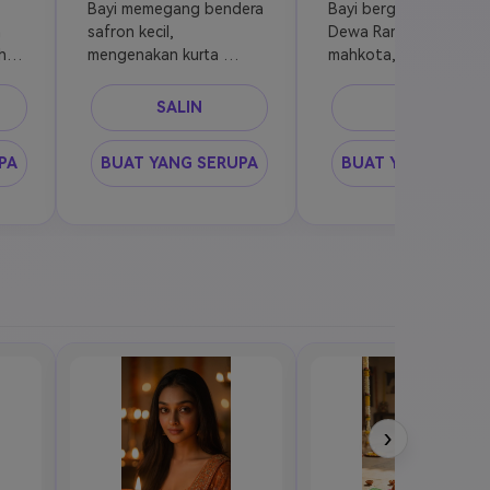
Bayi memegang bendera 
Bayi bergaya seperti 
 
safron kecil, 
Dewa Ram kerajaan, 
h 
mengenakan kurta 
mahkota, perhiasan, 
festif, lonceng kuil dan 
aura emas, latar 
lampu di belakang, 
belakang pilar kuil, 
SALIN
SALIN
ekspresi gembira, ultra 
cahaya bersinar, 
realistis, nada hangat
tampilan potret kelas 
PA
BUAT YANG SERUPA
BUAT YANG SERUP
atas
›