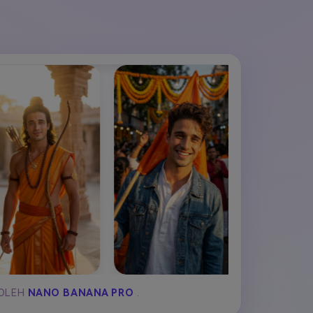
elajahi Lebih Banyak >>
ons >>
 OLEH
NANO BANANA PRO
.