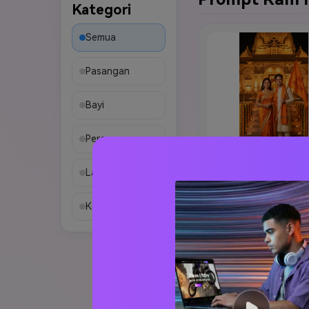
Kategori
Semua
Pasangan
Bayi
Perempuan
Laki-laki
Pasangan Kuil
Tradisional
Keluarga
Pasangan Ram Navam
berdiri di depan kuil 
megah, wanita 
mengenakan saree 
safron dengan 
SALIN
perhiasan emas dan 
sindoor, pria 