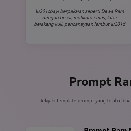
\u201cbayi berpakaian seperti Dewa Ram
dengan busur, mahkota emas, latar
belakang kuil, pencahayaan lembut.\u201d
Prompt Ram
Jelajahi template prompt yang telah dibuat
Prompt Ram 