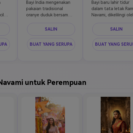
 
Bayi India mengenakan 
Bayi baru lahir tidur 
pakaian tradisional 
dalam tata letak Ram
l, 
oranye duduk bersama 
Navami, dikelilingi ole
 
diyas dan bunga, 
bunga marigold dan 
uil 
tersenyum, dekorasi 
lampu, kain safron, 
SALIN
SALIN
Ram Navami, cahaya 
suasana ilahi yang 
ang 
hangat, fokus lembut, 
damai, pencahayaan 
UPA
BUAT YANG SERUPA
BUAT YANG SERU
is
detail tinggi
lembut sinematik
Navami untuk Perempuan