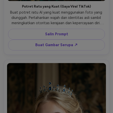
Potret Ratu yang Kuat (Gaya Viral TikTok)
Buat potret ratu AI yang kuat menggunakan foto yang 
diunggah. Pertahankan wajah dan identitas asli sambil 
meningkatkan otoritas kerajaan dan kepercayaan diri. 
Gaya: potret kerajaan sinematik, pencahayaan dramatis, 
fokus tajam. Pakaian: pakaian ratu mewah dengan 
Salin Prompt
mahkota dan detail kerajaan. Suasana: kuat, percaya diri, 
modern namun historis. Latar Belakang: gradien gelap 
Buat Gambar Serupa ↗
atau pengaturan istana. Proporsi realistis, tekstur 
berdetail tinggi, tidak ada gaya fantasi atau anime. 