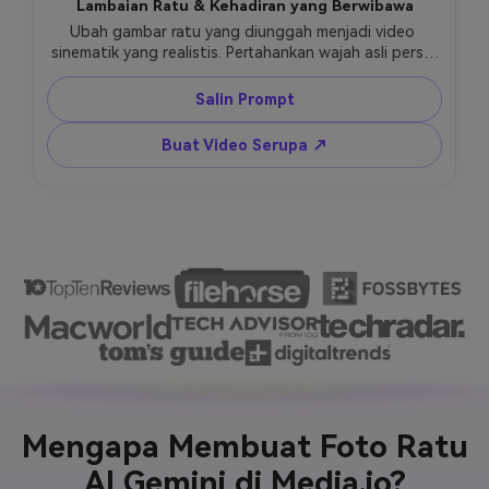
Lambaian Ratu & Kehadiran yang Berwibawa
Ubah gambar ratu yang diunggah menjadi video 
sinematik yang realistis. Pertahankan wajah asli persis 
sama dengan tekstur kulit alami dan proporsi. Gerakan 
& Aksi: Ratu mengangkat satu tangan perlahan dan 
Salin Prompt
melakukan lambaian kerajaan yang lembut (gerakan 
minimal, gerakan pergelangan tangan yang lambat, 
Buat Video Serupa ↗
jari-jari yang terkendali dengan elegan). Sedikit 
putaran kepala dikombinasikan dengan gerakan mata 
yang percaya diri. Senyuman percaya diri yang halus 
muncul sebentar, kemudian kembali ke ekspresi yang 
terkomposi. Pernapasan alami dan sedikit gerakan 
bahu. Pose & Identitas: Postur tegak yang kuat. 
Gerakan lambat, disengaja, dan terkendali. Tidak ada 
lambaian kasual, tidak ada gestur yang berlebihan. 
Pencahayaan & Kamera: Pencahayaan sinematik yang 
stabil. Cahaya lembut pada mahkota dan perhiasan 
selama gerakan. Tidak ada guncangan kamera, tidak 
ada zoom, tidak ada transisi cepat. Gaya: Video 
potret kerajaan sinematik ultra-realistis. Gerakan 
terasa disengaja, seremonial, dan berwibawa. Tidak 
Mengapa Membuat Foto Ratu
ada fantasi, tidak ada gerakan kartun, tidak ada 
perilaku influencer modern.
AI Gemini di Media.io?