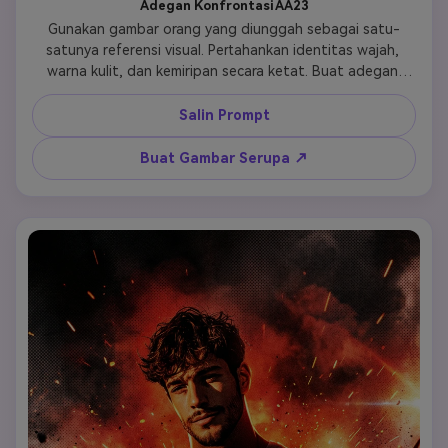
Adegan Konfrontasi AA23
Gunakan gambar orang yang diunggah sebagai satu-
satunya referensi visual. Pertahankan identitas wajah, 
warna kulit, dan kemiripan secara ketat. Buat adegan 
konfrontasi sinematik berdampak tinggi dengan 
intensitas emosional yang ditingkatkan. Subjek Utama 
Salin Prompt
(Latar Depan): Karakter dominan tunggal yang melangkah 
maju ke arah kamera. Postur tubuh yang kuat, bahu tegak, 
Buat Gambar Serupa ↗
dada ke depan. Ekspresi intens, tanpa rasa takut, sedikit 
agresif atau menantang. Mata terfokus tajam ke depan, 
memancarkan tekad dan semangat pemberontakan. 
Pakaian sehari-hari yang kasar (kemeja kerja, lengan 
digulung, tekstur usang). Kerumunan & Latar Belakang: 
Kerumunan besar yang bergegas atau mendorong di 
belakang subjek. Sosok latar belakang sebagian 
diburamkan dengan jejak gerakan. Debu, asap, puing-
puing memenuhi udara, menciptakan kekacauan dan 
tekanan. Lingkungan terasa mentah dan tidak stabil 
(tanah terbuka, jalan, tepi kota). Warna & Gaya Visual 
(Peningkatan Emosi): Ubah seluruh adegan menjadi gaya 
poster film gangster Tamil kontras tinggi berwarna merah 