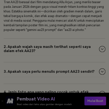
Tren AA23 berasal dari film mendatang Allu Arjun, yang merilis teaser
pada Januari 2026 dengan gaya visual merah-hitam kontras tinggi yang
khas. Estetika sinematik ini—dicirikan oleh gradien merah dalam, garis
tebal bergaya komik, dan efek asap dramatis—dengan cepat menjadi
viral di media sosial. Pengguna mulai mencari alat AI untuk menciptakan
kembali tampilan poster film ini, yang menghasilkan istilah pencarian
populer seperti "gemini aa23 prompt" dan "aa23 ai photo."
2. Apakah wajah saya masih terlihat seperti saya
dalam efek AA23?
3. Apakah saya perlu menulis prompt AA23 sendiri?
4. Jenis foto apa yang paling cocok untuk efek
AA23?
Pembuat Video AI
Mulai Buat
Buat video dari teks atau gambar dengan mudah