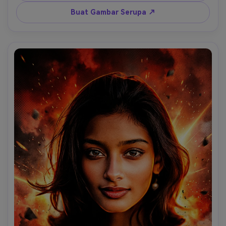
pertahankan pose asli dan proporsi tubuh dengan tepat; 
ciptakan skema warna merah-hitam yang menyala dengan 
Buat Gambar Serupa ↗
cahaya balik oranye intens dan kabut atmosfer merah tua 
yang dalam; tambahkan awan asap tebal, debu berputar, 
partikel percikan api, dan tekstur butiran film yang berat; 
terapkan pencahayaan tepi yang kuat dengan sorotan 
emas-oranye yang menggarisbawahi seluruh sosok; 
maksimalkan kontras dengan bayangan hitam pekat dan 
warna tengah merah-oranye yang hidup; sertakan efek 
blur gerak, jejak cahaya, dan energi eksplosif yang 
memancar dari belakang; komposisi harus terasa seperti 
poster film aksi ikonik dengan energi yang tebal dan 
pemberontak; kualitas lukisan digital ultra-tajam dengan 
kedalaman sinematik dan gradasi warna profesional; tidak 
ada tipografi, tidak ada tanda air, tidak ada logo merek, 
tidak ada warna pastel, tidak ada pencahayaan alami.