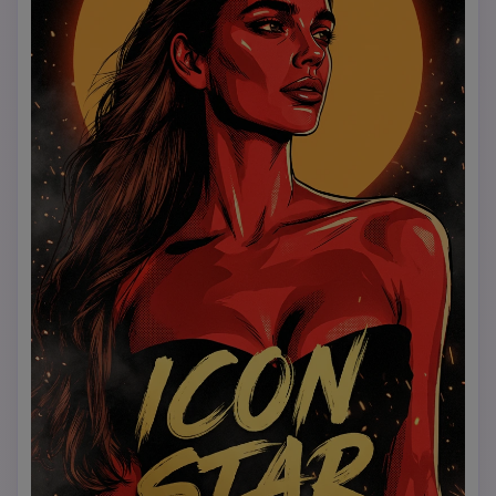
tekstur tidak merata, mirip font judul film aksi yang 
tangguh, warna kuning atau emas hangat yang kuat 
dengan sedikit bayangan atau emboss untuk kedalaman; 
teks harus terasa secara fisik menjadi bagian dari poster, 
berlapis di atas adegan tanpa menutupi wajah; suasana 
keseluruhan keras, sinematik, pemberontak, dan ikonik; 
kualitas ilustrasi ultra-detail, komposisi siap poster, tepi 
tajam, pencahayaan dramatis; tidak ada teks tambahan, 
tidak ada tanda air, tidak ada logo, tidak ada warna 
pastel lembut, tidak ada tampilan fotorealistik.