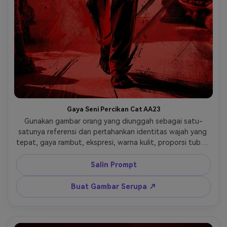
Gaya Seni Percikan Cat AA23
Gunakan gambar orang yang diunggah sebagai satu-
satunya referensi dan pertahankan identitas wajah yang 
tepat, gaya rambut, ekspresi, warna kulit, proporsi tubuh, 
dan orientasi kepala tanpa distorsi; ciptakan kembali 
ilustrasi poster sinematik kontras ekstrem merah–hitam 
Salin Prompt
yang terinspirasi dari seni konsep film aksi/kriminal; ubah 
potret menjadi ilustrasi digital bergaya lukisan dengan 
Buat Gambar Serupa ↗
sapuan kuas yang agresif, tekstur percikan cat kasar, 
butiran kanvas tergores, dan goresan diagonal yang 
dramatis; batasi palet warna hampir seluruhnya pada 