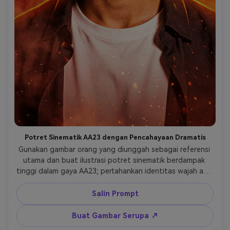
Potret Sinematik AA23 dengan Pencahayaan Dramatis
Gunakan gambar orang yang diunggah sebagai referensi 
utama dan buat ilustrasi potret sinematik berdampak 
tinggi dalam gaya AA23; pertahankan identitas wajah asli, 
fitur wajah, ekspresi, gaya rambut, warna kulit, dan 
struktur tubuh dengan akurasi mutlak; pertahankan pose 
Salin Prompt
yang percaya diri dan kehadiran yang kuat; ubah latar 
belakang menjadi gradien merah-oranye intens dengan 
Buat Gambar Serupa ↗
warna merah tua yang memudar menjadi sorotan oranye 