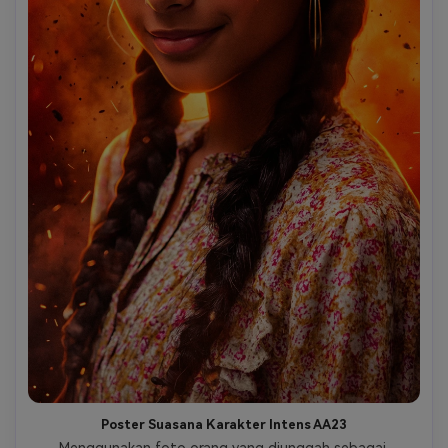
berlapis secara alami di atas adegan bawah tanpa 
menutupi wajah; suasana keseluruhan keras, eksplosif, 
sinematik, pemberontak, dan ikonik; kualitas ilustrasi 
ultra-detail dengan fokus tajam dan pencahayaan 
sinematik dramatis; tidak ada teks tambahan, tidak ada 
tanda air, tidak ada logo, tidak ada warna pastel lembut, 
tidak ada tampilan fotorealistik.
Poster Suasana Karakter Intens AA23
Menggunakan foto orang yang diunggah sebagai 