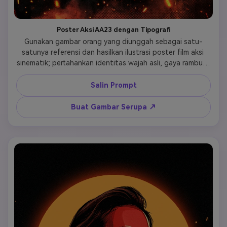
Poster Aksi AA23 dengan Tipografi
Gunakan gambar orang yang diunggah sebagai satu-
satunya referensi dan hasilkan ilustrasi poster film aksi 
sinematik; pertahankan identitas wajah asli, gaya rambut, 
ekspresi, warna kulit, proporsi tubuh, dan pose tanpa 
distorsi; pertahankan komposisi sentral yang kuat dan 
Salin Prompt
siluet heroik; ubah adegan menjadi tata letak poster 
berdampak tinggi dengan palet warna merah–oranye–
Buat Gambar Serupa ↗
hitam yang dramatis, asap tebal, debu, percikan, tekstur 
butiran, dan cahaya balik yang eksplosif; tingkatkan 
kontras dengan bayangan tebal dan pencahayaan tepi 
yang intens; tambahkan elemen gerak dinamis seperti 
puing-puing terbang, suar cahaya, dan tekstur halftone 
halus untuk menekankan skala dan energi; rancang 
dengan jelas sebagai gambar poster akhir, bukan bingkai 
diam; integrasikan tipografi seni kuas yang tebal, besar, 
dan terdistorsi langsung ke dalam gambar dengan tulisan 
"AND RECREATIONS", menggunakan huruf tebal yang 
dilukis tangan / kuas goresan dengan tepi kasar dan 