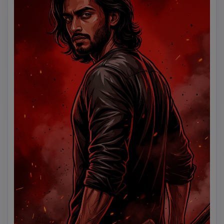
halftone; tingkatkan garis rahang, tulang pipi, bahu, dan 
tepi dengan sorotan agresif; integrasikan debu dinamis, 
percikan, dan suar cahaya secara hemat; rancang dengan 
jelas sebagai poster sinematik akhir, bukan bingkai film; 
tambahkan tipografi seni kuas terdistorsi besar 
bertuliskan "ICON STAR" dalam warna kuning atau emas 
tebal, tekstur goresan kasar yang dilukis tangan, 
tertanam secara alami ke dalam poster tanpa menutupi 
wajah; suasana keseluruhan intens, ikonik, pemberontak, 
grafis, dan sinematik; kualitas ilustrasi ultra-detail, 
komposisi siap poster, tepi tajam; tidak ada teks ekstra, 
tidak ada tanda air, tidak ada logo, tidak ada warna 
pastel, tidak ada rendering fotorealistik.