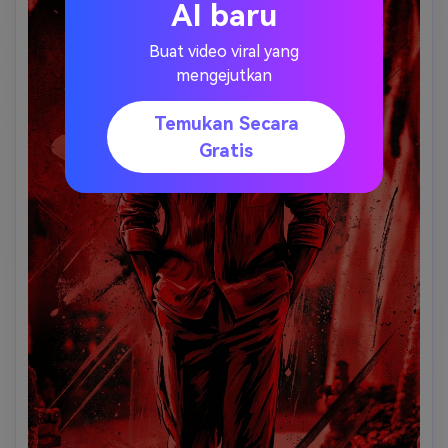
AI baru
tepi hitam yang jelas, bayangan berat, dan pencahayaan 
tepi tajam di sepanjang bahu, lengan, garis rahang, dan 
Buat video viral yang
tepi senjata; perkaya tekstur pakaian dengan warna yang 
mengejutkan
lebih gelap, lipatan bersih, dan sorotan glossy sambil 
mempertahankan desain pakaian asli; gunakan 
pencahayaan sinematik dramatis dengan cahaya balik 
Temukan Secara
yang kuat dan sorotan terarah untuk menekankan agresi 
Gratis
dan intensitas; komposisi harus terasa seperti poster 
konsep teater akhir, bukan bingkai film; kualitas ilustrasi 
ultra-detail, tepi tajam, atmosfer kasar, energi aksi 
eksplosif, render siap poster 4K; tidak ada teks ekstra, 
tidak ada tanda air, tidak ada logo, tidak ada warna 
pastel, tidak ada rendering fotorealistik.