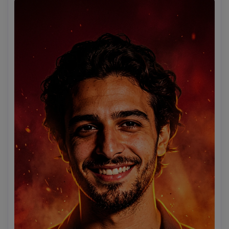
merah tua dan hitam matte; terapkan bayangan tebal, 
pencahayaan tepi tajam, dan bidang wajah kontras tinggi 
untuk menekankan intensitas dan emosi; Stilisasi pakaian 
dengan warna yang lebih kaya, lipatan bersih, dan 
pencahayaan dinamis sambil mempertahankan desain 
pakaian asli. Tambahkan sorotan intens pada garis 
rahang, tulang pipi, dan tepi tubuh. latar belakang harus 
abstrak, kacau, dan bertekstur dengan noda cat merah 
dan debu, tanpa pemandangan realistis; komposisi terasa 
seperti poster konsep film akhir, kuat dan konfrontatif; 
kualitas ilustrasi ultra-detail, tepi tajam, energi lukisan 
tangan yang mentah, suasana sinematik; tidak ada teks, 
tidak ada tanda air, tidak ada logo, tidak ada warna 
lembut, tidak ada rendering fotorealistik.