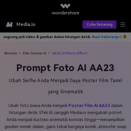
Media.io
Coba Sekarang
lam hitungan detik.
Buat Sekarang>>
Tulis idemu, AI langsung jadi vi
Alat AI
Produk AI
AI Video
Beranda
>
Efek Gambar AI
>
AA23 AI Photo Effect
Prompt Foto AI AA23
Efek AI
AI Gambar
Asisten Video AI
AI Audio
Sumber Daya
Ubah Selfie Anda Menjadi Gaya Poster Film Tamil
Editor Video AI
Efek Video
yang Sinematik
Editor Gambar AI
Harga
Efek Foto
Model AI yang Didukung
Ubah foto biasa Anda menjadi
Poster Film AI AA23
dalam
Editor Audio AI
TOP
Veo3
Panduan Pengguna
Apa yang Baru
hitungan detik. Efek AI canggih Media.io mengubah potret
Find More Solutions >>
Anda menjadi ilustrasi sinematik kontras tinggi—menampilkan
gradien merah dalam, garis tebal bergaya komik, atmosfer asap