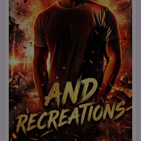
dalam. Ganti latar belakang dengan gradien merah, 
atmosfer berasap, dan tekstur halus. Tambahkan 
bayangan bergaya buku komik yang tebal, garis tepi 
hitam yang jelas, bayangan hitam pekat, dan sorotan 
glossy pada kulit dan pakaian. Stilisasi pakaian dengan 
warna yang lebih kaya, lipatan bersih, dan pencahayaan 
dinamis sambil mempertahankan desain pakaian asli. 
Tambahkan sorotan intens pada garis rahang, tulang pipi, 
dan tepi tubuh. Pertahankan pose dan sikap asli. Ciptakan 
suasana sinematik yang dramatis dan bertenaga dengan 
pencahayaan dramatis dan kontras tinggi. Pencahayaan: 
Cahaya terarah yang kuat dari atas atau belakang. 
Cahaya balik berwarna merah yang menembus asap dan 
debu. Bayangan dalam pada wajah untuk pahatan 
dramatis. Kontras tinggi antara subjek dan latar belakang. 
Kamera & Komposisi: Bidikan tubuh setengah badan atau 
tiga perempat. Sudut rendah sedikit untuk meningkatkan 
dominasi. Subjek jelas terpisah dari kerumunan. Latar 
belakang dikompresi untuk mengintensifkan tekanan dan 
skala.