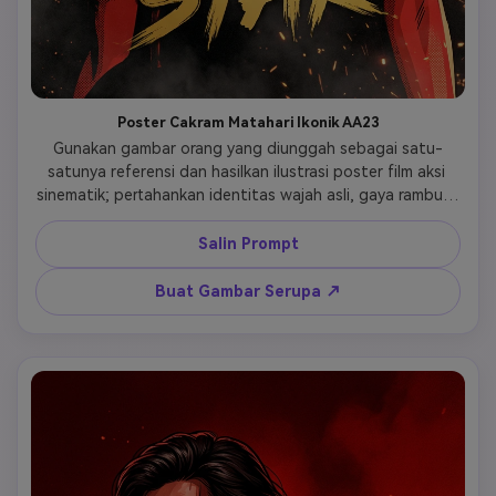
Poster Cakram Matahari Ikonik AA23
Gunakan gambar orang yang diunggah sebagai satu-
satunya referensi dan hasilkan ilustrasi poster film aksi 
sinematik; pertahankan identitas wajah asli, gaya rambut, 
ekspresi, warna kulit, proporsi tubuh, dan pose tanpa 
distorsi; pertahankan siluet heroik yang kuat dan 
Salin Prompt
komposisi sentral; ubah adegan menjadi gaya poster 
merah–hitam kontras ekstrem tinggi dengan warna 
Buat Gambar Serupa ↗
minimal; tambahkan cakram matahari melingkar besar di 
belakang karakter (gaya ilustrasi grafis datar), bercahaya 
dalam kuning tebal atau oranye hangat, bulat sempurna, 
terpusat di belakang kepala dan bahu seperti matahari 
terbit yang simbolis; latar belakang didominasi hitam 
pekat dengan tekstur butiran dan asap halus; terapkan 
bayangan bergaya komik yang tebal, garis tepi jelas, 
bayangan hitam pekat, cahaya tepi tajam, dan tekstur 