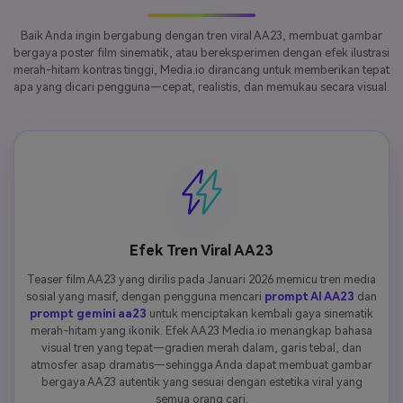
profesional, dan komposisi berkualitas poster; tidak ada 
lapisan teks, tidak ada tanda air, tidak ada logo, tidak 
Baik Anda ingin bergabung dengan tren viral AA23, membuat gambar
ada warna redup, tidak ada tampilan foto realistis.
bergaya poster film sinematik, atau bereksperimen dengan efek ilustrasi
merah-hitam kontras tinggi, Media.io dirancang untuk memberikan tepat
apa yang dicari pengguna—cepat, realistis, dan memukau secara visual.
Efek Tren Viral AA23
Teaser film AA23 yang dirilis pada Januari 2026 memicu tren media
sosial yang masif, dengan pengguna mencari
prompt AI AA23
dan
prompt gemini aa23
untuk menciptakan kembali gaya sinematik
merah-hitam yang ikonik. Efek AA23 Media.io menangkap bahasa
visual tren yang tepat—gradien merah dalam, garis tebal, dan
atmosfer asap dramatis—sehingga Anda dapat membuat gambar
bergaya AA23 autentik yang sesuai dengan estetika viral yang
semua orang cari.