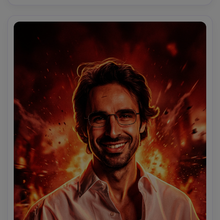
menyala; tambahkan asap atmosfer yang berat, partikel 
mengambang, dan tekstur butiran di seluruh gambar; 
terapkan pencahayaan tepi dramatis di sepanjang tepi 
sosok dengan cahaya balik oranye-kuning yang kuat yang 
menciptakan efek siluet bercahaya; tingkatkan kontras 
dengan bayangan hitam dalam dan saturasi tinggi; 
masukkan suar cahaya halus, partikel debu, dan berkas 
cahaya volumetrik; estetika keseluruhan harus tebal, 
pemberontak, dan terinspirasi film aksi; kualitas ilustrasi 
digital ultra-detail dengan tepi tajam dan gradasi warna 
sinematik; tidak ada teks, tidak ada tanda air, tidak ada 
logo, tidak ada warna lembut, tidak ada tampilan 
fotografi realistis.