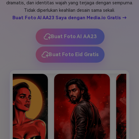
dramatis, dan identitas wajah yang terjaga dengan sempurna.
Masuk
Tidak diperlukan keahlian desain sama sekali.
FAQs
Hubungi Kami
Buat Foto AI AA23 Saya dengan Media.io Gratis →
Berkreasi dengan AI
Tips & Tutorial AI
Buat Foto AI AA23
Postingan Terbaru
Buat Foto Eid Gratis
Jelajahi Lebih Banyak >>