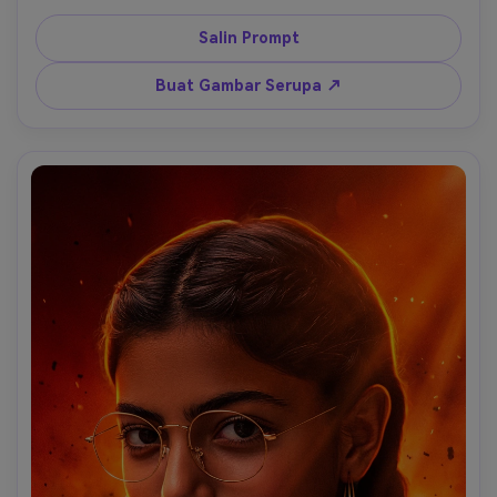
asli, gaya rambut, ekspresi, warna kulit, proporsi tubuh, 
dan pose tanpa distorsi; pertahankan komposisi sentral 
Salin Prompt
yang kuat dan kehadiran heroik; ubah adegan menjadi 
tata letak poster berdampak tinggi dengan palet warna 
Buat Gambar Serupa ↗
merah-oranye-hitam yang dramatis, asap tebal, awan 
debu, partikel percikan, tekstur butiran, dan cahaya balik 
eksplosif yang memancar dari belakang; tingkatkan 
kontras dengan bayangan hitam tebal dan pencahayaan 
tepi intens dalam warna oranye-kuning hangat; 
tambahkan elemen gerak dinamis seperti puing-puing 
terbang, suar cahaya, jejak energi, dan tekstur halftone 
halus untuk menekankan skala dan intensitas; rancang 
dengan jelas sebagai gambar poster film akhir dengan 
komposisi siap poster; integrasikan tipografi yang dilukis 
tangan, tebal, terdistorsi, dan besar langsung ke dalam 
gambar dengan tulisan "UNSTOPPABLE", menggunakan 
huruf seni kuas tebal dengan tepi kasar, tekstur tergores, 
dan sapuan tidak merata, mirip font judul film aksi yang 
tangguh dalam warna kuning cerah atau emas hangat 
dengan kedalaman bayangan dan efek emboss; teks 
harus terasa secara fisik menjadi bagian dari poster, 