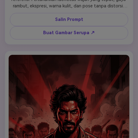
rambut, ekspresi, warna kulit, dan pose tanpa distorsi. 
Ubah seluruh adegan menjadi gaya poster film gangster 
Tamil kontras tinggi berwarna merah dalam. Ganti latar 
Salin Prompt
belakang dengan gradien merah, atmosfer berasap, dan 
tekstur halus. Tambahkan bayangan bergaya buku komik 
Buat Gambar Serupa ↗
yang tebal, garis tepi hitam yang jelas, bayangan hitam 
pekat, dan sorotan glossy pada kulit dan pakaian. 
Stilisasi pakaian dengan warna yang lebih kaya, lipatan 
bersih, dan pencahayaan dinamis sambil mempertahankan 
desain pakaian asli. Tambahkan sorotan intens pada garis 
rahang, tulang pipi, dan tepi tubuh. Pertahankan pose 
dan sikap asli. Ciptakan suasana sinematik yang dramatis 
dan bertenaga dengan pencahayaan dramatis dan 
kontras tinggi. Detail ultra-tinggi, garis tajam, atmosfer 
merah yang hidup, energi poster film aksi, ilustrasi 4K.