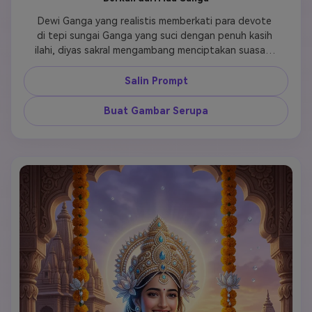
Dewi Ganga yang realistis memberkati para devote 
di tepi sungai Ganga yang suci dengan penuh kasih 
ilahi, diyas sakral mengambang menciptakan suasana 
spiritual, sinar matahari keemasan yang hangat 
menerangi momen yang diberkati, atmosfer 
Salin Prompt
devosional yang emosional menyampaikan belas 
kasih ilahi, kualitas sinematik 4k menangkap koneksi 
Buat Gambar Serupa
spiritual, air sakral memantulkan energi ilahi, para 
devote menunjukkan rasa hormat dan syukur dalam 
ekspresi, tekstur kulit ultra realistis dan detail 
perhiasan sakral, efek cahaya surgawi menciptakan 
aura berkah pelindung, energi penyembuhan spiritual 
terlihat jelas di seluruh komposisi.