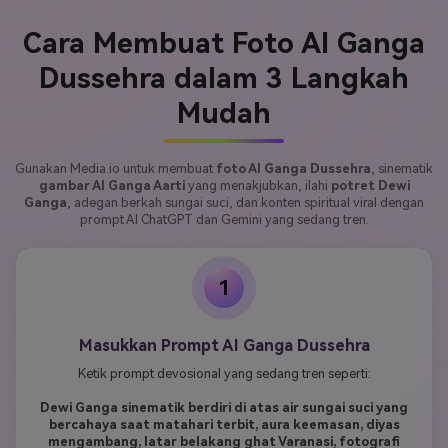
Cara Membuat Foto AI Ganga
Dussehra dalam 3 Langkah
Mudah
Gunakan Media.io untuk membuat
foto AI Ganga Dussehra
, sinematik
gambar AI Ganga Aarti
yang menakjubkan, ilahi
potret Dewi
Ganga
, adegan berkah sungai suci, dan konten spiritual viral dengan
prompt AI ChatGPT dan Gemini yang sedang tren.
1
Masukkan Prompt AI Ganga Dussehra
Ketik prompt devosional yang sedang tren seperti:
Dewi Ganga sinematik berdiri di atas air sungai suci yang
bercahaya saat matahari terbit, aura keemasan, diyas
mengambang, latar belakang ghat Varanasi, fotografi