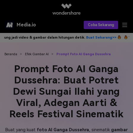
Media.io
Coba Sekarang
mbar dalam hitungan detik.
Buat Sekarang>>
Tulis idemu, AI langsung 
Alat AI
Produk AI
AI Video
Beranda
>
Efek Gambar AI
>
Prompt Foto AI Ganga Dussehra
Prompt Foto AI Ganga
Efek AI
AI Gambar
Asisten Video AI
Dussehra: Buat Potret
AI Audio
Sumber Daya
Editor Video AI
Efek Video
Dewi Sungai Ilahi yang
Editor Gambar AI
Harga
Efek Foto
Model AI yang Didukung
Viral, Adegan Aarti &
Editor Audio AI
TOP
Veo3
Reels Festival Sinematik
Panduan Pengguna
Apa yang Baru
Find More Solutions >>
Buat yang kuat
foto AI Ganga Dussehra
, sinematik
gambar