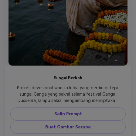
Sungai Berkah
Potret devosional wanita India yang berdiri di tepi 
sungai Ganga yang sakral selama festival Ganga 
Dussehra, lampu sakral mengambang menciptakan 
pencahayaan spiritual, suasana spiritual yang 
emosional menangkap pengabdian festival, gaya 
Salin Prompt
fotografi DSLR yang menekankan atmosfer festival 
yang autentik, pencahayaan keemasan hangat yang 
Buat Gambar Serupa
menyoroti ekspresi penuh hormat, pantulan air 