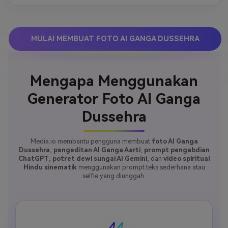
menciptakan keindahan mistis, pakaian festival 
tradisional dengan keaslian budaya, kualitas 8k yang 
mempertahankan detail wajah dan emosi, energi 
berkah spiritual memancar di seluruh komposisi, 
MULAI MEMBUAT FOTO AI GANGA DUSSEHRA
konten yang dapat dibagikan dioptimalkan untuk 
WhatsApp dan platform sosial.
Mengapa Menggunakan
Generator Foto AI Ganga
Dussehra
Media.io membantu pengguna membuat
foto AI Ganga
Dussehra
,
pengeditan AI Ganga Aarti
,
prompt pengabdian
ChatGPT
,
potret dewi sungai AI Gemini
, dan
video spiritual
Hindu sinematik
menggunakan prompt teks sederhana atau
selfie yang diunggah.