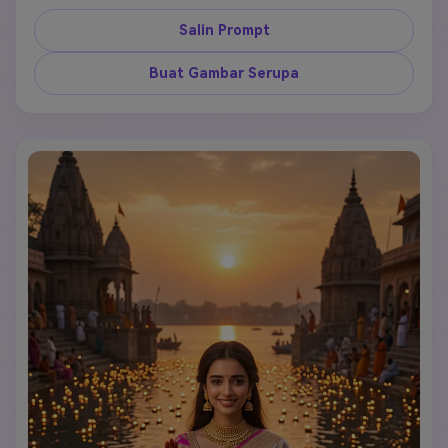
mengenakan saree putih bersih yang mengalir 
dengan anggun, aura ilahi keemasan memancarkan 
Salin Prompt
energi berkah di seluruh wujud, fotografi spiritual 
sinematik yang menangkap momen sakral, kualitas 
Buat Gambar Serupa
ultra realistis yang menunjukkan esensi dewi, cahaya 
surgawi menciptakan cahaya ethereal, ekspresi ilahi 
yang damai menyampaikan kasih sayang seorang ibu, 
fotografi ultra detail 8k, suasana devosional 
spiritual, estetika Instagram dioptimalkan untuk 
berbagi vertikal, palet warna keemasan hangat yang 
menekankan berkah dan kemurnian.