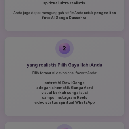
spiritual ultra realistis.
Anda juga dapat mengunggah selfie Anda untuk
pengeditan
foto AI Ganga Dussehra
.
2
yang realistis Pilih Gaya Ilahi Anda
Pilih format AI devosional favorit Anda:
potret AI Dewi Ganga
adegan sinematik Ganga Aarti
visual berkah sungai suci
sampul Instagram Reels
video status spiritual WhatsApp