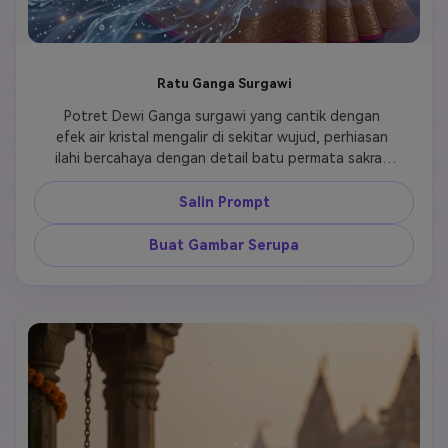
Ratu Ganga Surgawi
Potret Dewi Ganga surgawi yang cantik dengan 
efek air kristal mengalir di sekitar wujud, perhiasan 
ilahi bercahaya dengan detail batu permata sakral, 
latar belakang kuil India ilahi dengan arsitektur yang 
rumit, kualitas seni spiritual ultra HD, mahkota 
Salin Prompt
surgawi melambangkan kedaulatan ilahi, keindahan 
ethereal yang memadukan esensi manusia dan ilahi, 
Buat Gambar Serupa
ekspresi tenang dan damai memancarkan kasih 
seorang ibu, fotografi ultra detail 8k, efek cahaya 
bercahaya menciptakan atmosfer magis, suasana 
devosional spiritual yang menekankan kehadiran 
dewi sakral.