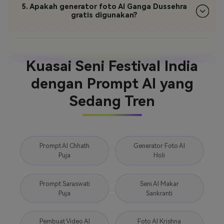
5. Apakah generator foto AI Ganga Dussehra
gratis digunakan?
Kuasai Seni Festival India
dengan Prompt AI yang
Sedang Tren
Prompt AI Chhath
Generator Foto AI
Puja
Holi
Prompt Saraswati
Seni AI Makar
Puja
Sankranti
Pembuat Video AI
Foto AI Krishna