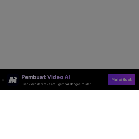
Pembuat Video AI
Mulai Buat
Buat video dari teks atau gambar dengan mudah
Buat Foto AI Narasimha Jayanti Anda Secara
Gratis
Media.io Online Tools Quality Rating：