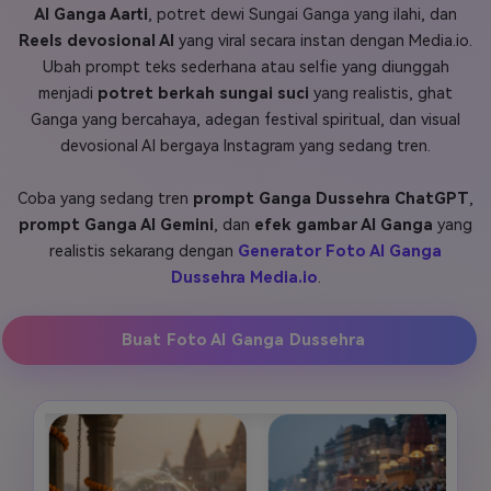
AI Ganga Aarti
, potret dewi Sungai Ganga yang ilahi, dan
Masuk
Reels devosional AI
yang viral secara instan dengan Media.io.
FAQs
Hubungi Kami
Ubah prompt teks sederhana atau selfie yang diunggah
Berkreasi dengan AI
menjadi
potret berkah sungai suci
yang realistis, ghat
Ganga yang bercahaya, adegan festival spiritual, dan visual
Tips & Tutorial AI
devosional AI bergaya Instagram yang sedang tren.
Postingan Terbaru
Coba yang sedang tren
prompt Ganga Dussehra ChatGPT
,
Jelajahi Lebih Banyak >>
prompt Ganga AI Gemini
, dan
efek gambar AI Ganga
yang
realistis sekarang dengan
Generator Foto AI Ganga
Dussehra Media.io
.
Buat Foto AI Ganga Dussehra