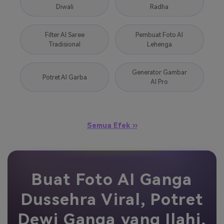
Diwali
Radha
Filter AI Saree
Pembuat Foto AI
Tradisional
Lehenga
Generator Gambar
Potret AI Garba
AI Pro
Semua Efek ››
Buat Foto AI Ganga
Dussehra Viral, Potret
Dewi Ganga yang Ilahi,