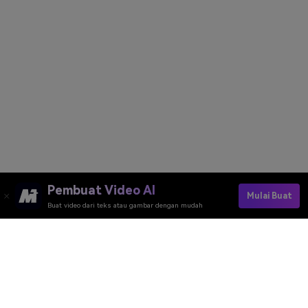
Pembuat Video AI
Mulai Buat
Buat video dari teks atau gambar dengan mudah
Membuat Poster Piala Dunia FIFA Secara Gratis
Media.io Online Tools Quality Rating：