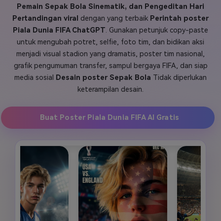
Pemain Sepak Bola Sinematik, dan Pengeditan Hari
Masuk
Pertandingan viral
dengan yang terbaik
Perintah poster
FAQs
Hubungi Kami
Piala Dunia FIFA ChatGPT
. Gunakan petunjuk copy-paste
Berkreasi dengan AI
untuk mengubah potret, selfie, foto tim, dan bidikan aksi
menjadi visual stadion yang dramatis, poster tim nasional,
Tips & Tutorial AI
grafik pengumuman transfer, sampul bergaya FIFA, dan siap
Postingan Terbaru
media sosial
Desain poster Sepak Bola
Tidak diperlukan
keterampilan desain.
Jelajahi Lebih Banyak >>
Buat Poster Piala Dunia FIFA AI Gratis