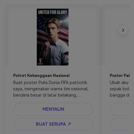
›
Potret Kebanggaan Nasional
Poster Pahl
Buat poster Piala Dunia FIFA patriotik 
Ubah aku me
saya, mengenakan warna tim nasional, 
sepak bola n
bendera besar di latar belakang, 
bangga deng
ekspresi emosional, pencahayaan 
berkibar di 
berani, poster editorial olahraga 
stadion mat
MENYALIN
sinematik.
dramatis, fo
realistis.
BUAT SERUPA ↗