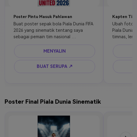
Poster Pintu Masuk Pahlawan
Kapten Tim
Buat poster sepak bola Piala Dunia FIFA 
Ubah foto s
2026 yang sinematik tentang saya 
Piala Dunia 
sebagai pemain tim nasional 
timnas, lenga
profesional, berdiri di terowongan 
percaya diri
stadion yang dramatis sebelum kickoff, 
bercahaya, t
MENYALIN
mengenakan warna resmi negaraku, 
bendera nasi
ekspresi intens, sorotan sinematik, 
majalah ola
BUAT SERUPA ↗
suasana asap, komposisi editorial 
dramatis, ba
olahraga yang berani, detail kulit yang 
wajah realist
ultra realistis, gaya poster turnamen 
resmi, pencahayaan kontras tinggi, 4k.
Poster Final Piala Dunia Sinematik