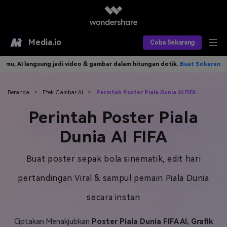
Media.io
Coba Sekarang
gsung jadi video & gambar dalam hitungan detik.
Buat Sekarang>>
Tuli
Alat AI
Produk AI
AI Video
Beranda
>
Efek Gambar AI
>
Perintah Poster Piala Dunia AI FIFA
Perintah Poster Piala
Efek AI
AI Gambar
Asisten Video AI
Dunia AI FIFA
AI Audio
Sumber Daya
Editor Video AI
Efek Video
Buat poster sepak bola sinematik, edit hari
Editor Gambar AI
Harga
Efek Foto
Model AI yang Didukung
pertandingan Viral & sampul pemain Piala Dunia
Editor Audio AI
TOP
Veo3
Panduan Pengguna
Apa yang Baru
secara instan
Find More Solutions >>
Ciptakan Menakjubkan
Poster Piala Dunia FIFA AI, Grafik