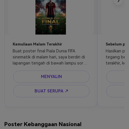
›
Kemuliaan Malam Terakhir
Sebelum pelu
Buat poster final Piala Dunia FIFA 
Hasilkan pos
sinematik di malam hari, saya berdiri di 
tegang bebe
lapangan tengah di bawah lampu sorot 
terakhir, ke
besar, asap dramatis, kerumunan 
lampu stadio
raksasa, ekspresi emosional, bayangan 
sinematik, f
MENYALIN
kontras tinggi, komposisi poster film 
keburuan ke
olahraga premium, suasana sepak bola 
BUAT SERUPA ↗
ultra realistis.
Poster Kebanggaan Nasional