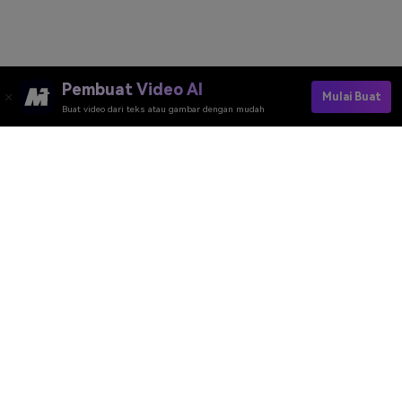
Pembuat Video AI
Mulai Buat
Buat video dari teks atau gambar dengan mudah
Buat Potongan Wajah Anda Dalam Hitungan Detik
Media.io Online Tools Quality Rating：
4.7 (162,357 Votes)
Pembuat Video AI
Pembuat Gambar AI