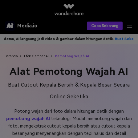
Media.io
Coba Sekarang
u, AI langsung jadi video & gambar dalam hitungan detik.
Buat Sekarang>>
Alat AI
Produk AI
AI Video
Beranda
>
Efek Gambar AI
>
Pemotong Wajah AI
Alat Pemotong Wajah AI
Efek AI
AI Gambar
Asisten Video AI
AI Audio
Sumber Daya
Buat Cutout Kepala Bersih & Kepala Besar Secara
Editor Video AI
Efek Video
Online Seketika
Editor Gambar AI
Harga
Efek Foto
Model AI yang Didukung
Potong wajah dari foto dalam hitungan detik dengan
Editor Audio AI
TOP
Veo3
Panduan Pengguna
Apa yang Baru
pemotong wajah AI
teknologi. Mudah memotong wajah dari
Find More Solutions >>
foto, mengekstrak cutout kepala bersih atau cutout kepala
besar yang menyenangkan dengan tepi halus dan detail