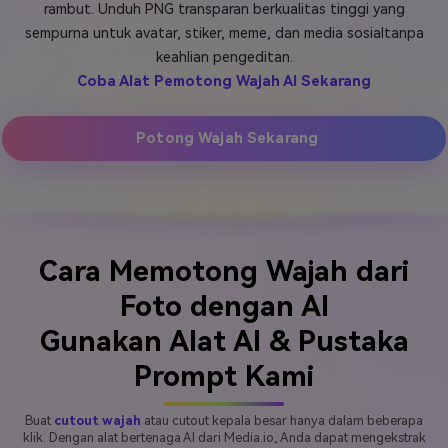
rambut. Unduh PNG transparan berkualitas tinggi yang
Masuk
sempurna untuk avatar, stiker, meme, dan media sosialtanpa
FAQs
Hubungi Kami
keahlian pengeditan.
Coba Alat Pemotong Wajah AI Sekarang
Berkreasi dengan AI
Tips & Tutorial AI
Potong Wajah Sekarang
Postingan Terbaru
Jelajahi Lebih Banyak >>
Cara Memotong Wajah dari
Foto dengan AI
Gunakan Alat AI & Pustaka
Prompt Kami
Buat
cutout wajah
atau cutout kepala besar hanya dalam beberapa
klik. Dengan alat bertenaga AI dari Media.io, Anda dapat mengekstrak