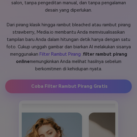
salon, tanpa pengeditan manual, dan tanpa pengalaman
Masuk
desain yang diperlukan.
FAQs
Hubungi Kami
Dari pirang klasik hingga rambut bleached atau rambut pirang
Berkreasi dengan AI
strawberry, Media.io membantu Anda memvisualisasikan
Tips & Tutorial AI
tampilan baru Anda dalam hitungan detik hanya dengan satu
foto. Cukup unggah gambar dan biarkan AI melakukan sisanya
Postingan Terbaru
menggunakan
Filter Rambut Pirang
.
filter rambut pirang
Jelajahi Lebih Banyak >>
online
memungkinkan Anda melihat hasilnya sebelum
berkomitmen di kehidupan nyata.
Coba Filter Rambut Pirang Gratis