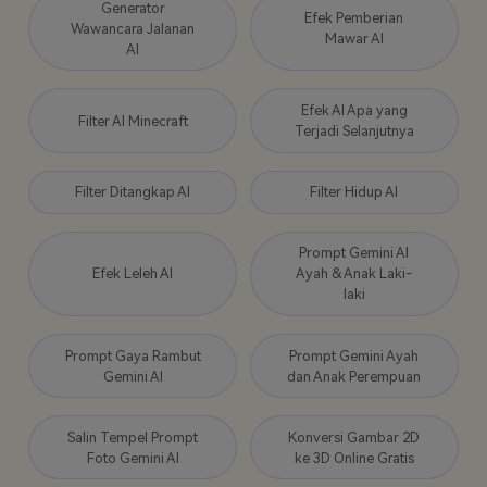
Generator
Efek Pemberian
Wawancara Jalanan
Mawar AI
AI
Efek AI Apa yang
Filter AI Minecraft
Terjadi Selanjutnya
Filter Ditangkap AI
Filter Hidup AI
Prompt Gemini AI
Efek Leleh AI
Ayah & Anak Laki-
laki
Prompt Gaya Rambut
Prompt Gemini Ayah
Gemini AI
dan Anak Perempuan
Salin Tempel Prompt
Konversi Gambar 2D
Foto Gemini AI
ke 3D Online Gratis