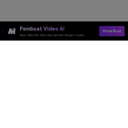
Pembuat Video AI
Mulai Buat
Buat video dari teks atau gambar dengan mudah
Coba Filter Rambut Pirang Gratis
Media.io Online Tools Quality Rating：
4.7 (162,357 Votes)
Pembuat Video AI
Pembuat Gambar AI