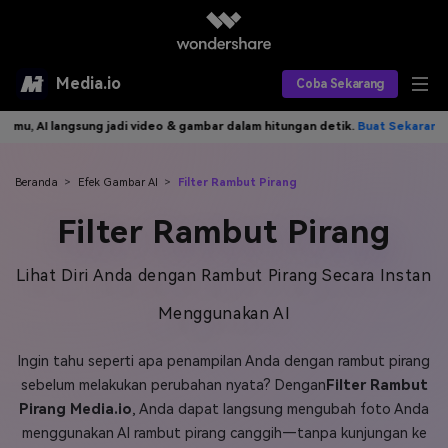
Media.io
Coba Sekarang
angsung jadi video & gambar dalam hitungan detik.
Buat Sekarang>>
Tu
Alat AI
Produk AI
AI Video
Beranda
>
Efek Gambar AI
>
Filter Rambut Pirang
Filter Rambut Pirang
Efek AI
AI Gambar
Asisten Video AI
AI Audio
Sumber Daya
Lihat Diri Anda dengan Rambut Pirang Secara Instan
Editor Video AI
Efek Video
Menggunakan AI
Editor Gambar AI
Harga
Efek Foto
Model AI yang Didukung
Ingin tahu seperti apa penampilan Anda dengan rambut pirang
Editor Audio AI
TOP
Veo3
Panduan Pengguna
Apa yang Baru
sebelum melakukan perubahan nyata? Dengan
Filter Rambut
Find More Solutions >>
Pirang Media.io
, Anda dapat langsung mengubah foto Anda
menggunakan AI rambut pirang canggih—tanpa kunjungan ke