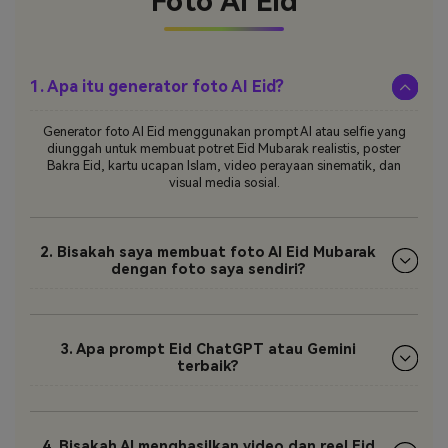
Foto AI Eid
1. Apa itu generator foto AI Eid?
Generator foto AI Eid menggunakan prompt AI atau selfie yang
diunggah untuk membuat potret Eid Mubarak realistis, poster
Bakra Eid, kartu ucapan Islam, video perayaan sinematik, dan
visual media sosial.
2. Bisakah saya membuat foto AI Eid Mubarak
dengan foto saya sendiri?
3. Apa prompt Eid ChatGPT atau Gemini
terbaik?
4. Bisakah AI menghasilkan video dan reel Eid