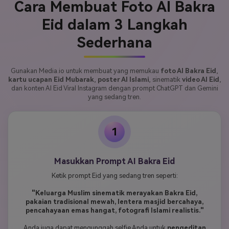
Cara Membuat Foto AI Bakra
Eid dalam 3 Langkah
Sederhana
Gunakan Media.io untuk membuat yang memukau
foto AI Bakra Eid
,
kartu ucapan Eid Mubarak
,
poster AI Islami
, sinematik
video AI Eid
,
dan konten AI Eid Viral Instagram dengan prompt ChatGPT dan Gemini
yang sedang tren.
1
Masukkan Prompt AI Bakra Eid
Ketik prompt Eid yang sedang tren seperti:
"Keluarga Muslim sinematik merayakan Bakra Eid,
pakaian tradisional mewah, lentera masjid bercahaya,
pencahayaan emas hangat, fotografi Islami realistis."
Anda juga dapat mengunggah selfie Anda untuk
pengeditan