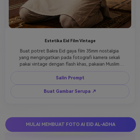
Estetika Eid Film Vintage
Buat potret Bakra Eid gaya film 35mm nostalgia 
yang mengingatkan pada fotografi kamera sekali 
pakai vintage dengan flash khas, pakaian Muslim 
autentik realistis dalam warna tradisional, tekstur 
film berbutir khas di seluruh gambar, nada warna 
Salin Prompt
nostalgia hangat dengan sedikit pudar film, senyum 
candid emosional menangkap kegembiraan tulus, 
Buat Gambar Serupa ↗
blur lembut sinematik dan flare cahaya khas film 
vintage, estetika Instagram retro dengan efek grain 
film, nuansa fotografi vintage ultra realistis, momen 
perayaan autentik yang terabadikan dalam waktu, 
mengingatkan pada arsip foto keluarga dari dekade 
MULAI MEMBUAT FOTO AI EID AL-ADHA
lalu.