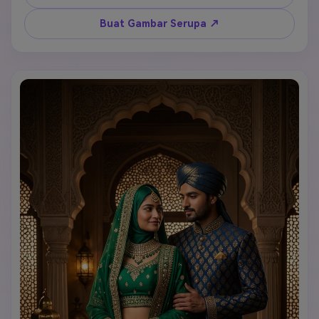
tradisional bercahaya membingkai komposisi, 
perhiasan pernyataan elegan dengan mutiara dan 
Buat Gambar Serupa ↗
zamrud menangkap cahaya, fitur wajah detail 
realistis menunjukkan kecantikan alami, suasana 
istana mewah dengan arsitektur Islami yang rumit, 
pencahayaan ambient emas lembut, nada dan 
tekstur kulit ultra realistis, fotografi fashion 
editorial gaya Vogue dengan styling sempurna, 
gradasi warna sinematik menekankan nada zamrud 
dan emas, kualitas profesional 8k.