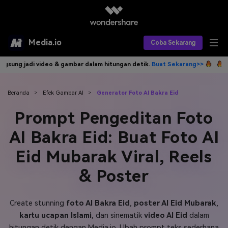
Media.io
Coba Sekarang
 gambar dalam hitungan detik.
Buat Sekarang>>
Tulis idemu, AI langsu
Alat AI
Produk AI
AI Video
Beranda
>
Efek Gambar AI
>
Generator Foto AI Bakra Eid
Prompt Pengeditan Foto
Efek AI
AI Gambar
Asisten Video AI
AI Bakra Eid: Buat Foto AI
AI Audio
Sumber Daya
Editor Video AI
Efek Video
Eid Mubarak Viral, Reels
Editor Gambar AI
Harga
Efek Foto
Model AI yang Didukung
& Poster
Editor Audio AI
TOP
Veo3
Panduan Pengguna
Apa yang Baru
Create stunning
foto AI Bakra Eid
,
poster AI Eid Mubarak
,
Find More Solutions >>
kartu ucapan Islami
, dan sinematik
video AI Eid
dalam
hitungan detik dengan Media.io. Ubah prompt teks sederhana