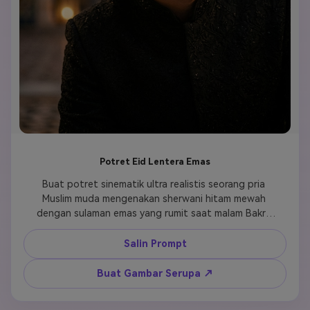
Potret Eid Lentera Emas
Buat potret sinematik ultra realistis seorang pria 
Muslim muda mengenakan sherwani hitam mewah 
dengan sulaman emas yang rumit saat malam Bakra 
Eid, berdiri dengan anggun di bawah lentera emas 
bercahaya, pencahayaan ambient hangat 
Salin Prompt
menciptakan bayangan dramatis di wajah, tekstur 
kulit detail menunjukkan keaslian, latar belakang 
Buat Gambar Serupa ↗
bokeh lembut dengan lampu berkelip, arsitektur 
Islami mewah dengan pola ukiran, ekspresi spiritual 