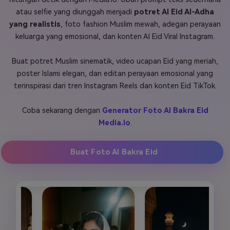
atau selfie yang diunggah menjadi
potret AI Eid Al-Adha
Masuk
FAQs
Hubungi Kami
yang realistis
, foto fashion Muslim mewah, adegan perayaan
keluarga yang emosional, dan konten AI Eid Viral Instagram.
Berkreasi dengan AI
Tips & Tutorial AI
Buat potret Muslim sinematik, video ucapan Eid yang meriah,
poster Islami elegan, dan editan perayaan emosional yang
Postingan Terbaru
terinspirasi dari tren Instagram Reels dan konten Eid TikTok.
Jelajahi Lebih Banyak >>
Coba sekarang dengan
Generator Foto AI Bakra Eid
Media.io
.
Buat Foto AI Bakra Eid