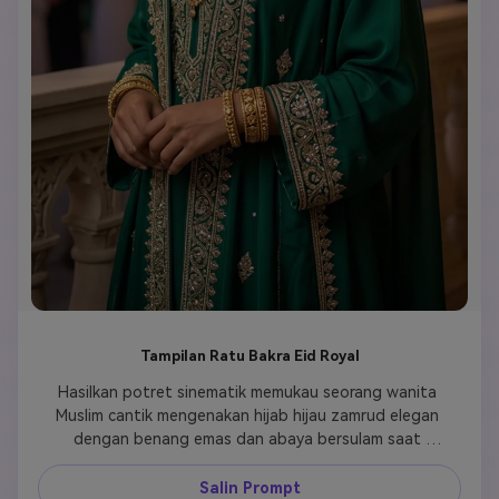
Tampilan Ratu Bakra Eid Royal
Hasilkan potret sinematik memukau seorang wanita 
Muslim cantik mengenakan hijab hijau zamrud elegan 
dengan benang emas dan abaya bersulam saat 
perayaan Eid Mubarak, latar belakang cahaya bulan 
bercahaya menciptakan cahaya ethereal, lentera 
Salin Prompt