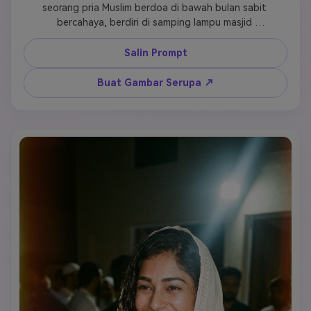
seorang pria Muslim berdoa di bawah bulan sabit 
bercahaya, berdiri di samping lampu masjid 
menciptakan suasana ilahi, koneksi spiritual 
emosional tertangkap dalam postur dan ekspresi, 
Salin Prompt
bayangan sinematik menonjolkan fitur wajah, 
tekstur jenggot detail realistis menunjukkan 
Buat Gambar Serupa ↗
keaslian, kurta tradisional putih mengalir dengan 
anggun, cahaya lentera hangat menerangi sekitar, 
pencahayaan volumetrik menciptakan kedalaman 
atmosfer dengan sinar cahaya, fotografi realistis 
sangat detail dengan komposisi profesional, 
penghormatan dan pengabdian spiritual jelas 
terlihat, kualitas 8k menangkap momen sholat pagi 
Eid yang sakral.