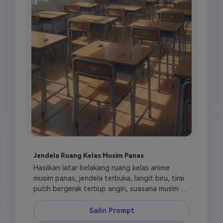
Jendela Ruang Kelas Musim Panas
Hasilkan latar belakang ruang kelas anime 
musim panas, jendela terbuka, langit biru, tirai 
putih bergerak tertiup angin, suasana musim 
jangkrik, sinar matahari di atas meja, atmosfer 
siang yang tenang, gaya kehidupan sekolah 
Salin Prompt
Jepang yang nostalgis, komposisi bersih, latar 