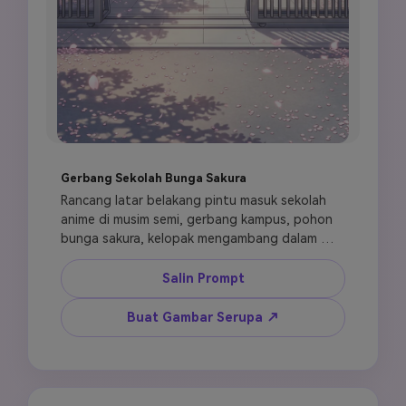
Gerbang Sekolah Bunga Sakura
Rancang latar belakang pintu masuk sekolah 
anime di musim semi, gerbang kampus, pohon 
bunga sakura, kelopak mengambang dalam 
cahaya pagi, jalan bersih menuju gedung 
sekolah, atmosfer kehidupan sekolah yang 
Salin Prompt
cerah dan penuh harapan, gaya latar belakang 
novel visual, terperinci dan sempurna, tanpa 
Buat Gambar Serupa ↗
karakter.