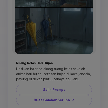
Ruang Kelas Hari Hujan
Hasilkan latar belakang ruang kelas sekolah 
anime hari hujan, tetesan hujan di kaca jendela, 
payung di dekat pintu, cahaya abu-abu 
lembut, suasana tenang dan reflektif, meja 
kosong, papan tulis, latar belakang anime slice 
Salin Prompt
of life terperinci, bingkai sinematik, tanpa 
karakter, tanpa teks yang dapat dibaca.
Buat Gambar Serupa ↗