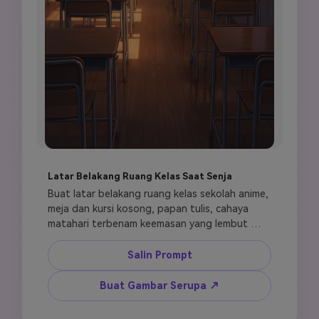
Latar Belakang Ruang Kelas Saat Senja
Buat latar belakang ruang kelas sekolah anime, 
meja dan kursi kosong, papan tulis, cahaya 
matahari terbenam keemasan yang lembut 
melalui jendela besar, partikel debu di udara, 
suasana kehidupan slice of life yang tenang, 
Salin Prompt
latar belakang novel visual terperinci, komposisi 
bersih, gaya anime resolusi tinggi, tanpa orang, 
Buat Gambar Serupa ↗
tanpa teks.