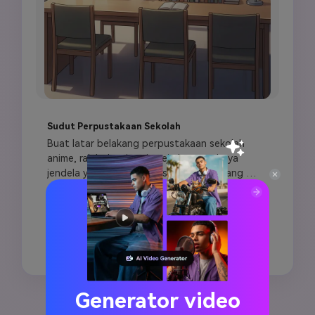
Sudut Perpustakaan Sekolah
Buat latar belakang perpustakaan sekolah 
anime, rak buku tinggi, meja baca, cahaya 
jendela yang lembut, suasana belajar yang 
tenang, tanaman kecil dan detail rapi, suasana 
akademis yang hangat, latar belakang bersih 
Salin Prompt
untuk penempatan karakter, adegan novel 
visual, seni lingkungan anime resolusi tinggi.
Buat Gambar Serupa ↗
Generator video