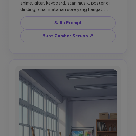
anime, gitar, keyboard, stan musik, poster di 
dinding, sinar matahari sore yang hangat 
setelah sekolah, suasana kreatif yang nyaman, 
desain ruangan terperinci, gaya anime slice of 
Salin Prompt
life, latar belakang bersih untuk karakter, tanpa 
teks yang dapat dibaca.
Buat Gambar Serupa ↗