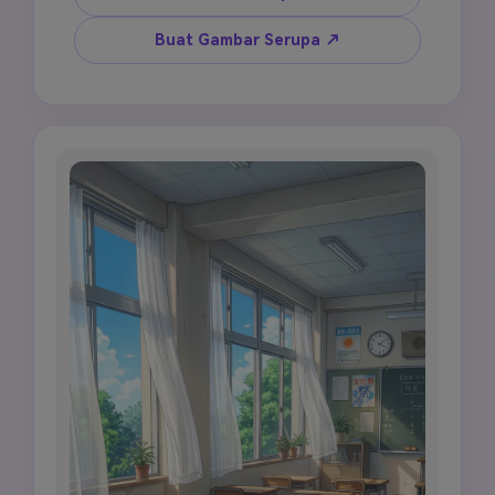
kehidupan sekolah yang bersih dan terperinci, 
gaya seni latar belakang, tanpa karakter close-
Buat Gambar Serupa ↗
up.