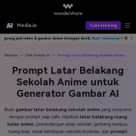
Media.io
Coba Sekarang
gambar dalam hitungan detik.
Buat Sekarang>>
Tulis idemu, AI langsun
Alat AI
Produk AI
AI Video
Beranda
>
Efek Gambar AI
>
Prompt Latar Belakang Sekolah Anime
Prompt Latar Belakang
Efek AI
AI Gambar
Asisten Video AI
Sekolah Anime untuk
AI Audio
Sumber Daya
Editor Video AI
Efek Video
Generator Gambar AI
Editor Gambar AI
Harga
Efek Foto
Model AI yang Didukung
Buat
gambar latar belakang sekolah anime
yang sempurna
Editor Audio AI
TOP
Veo3
Panduan Pengguna
Apa yang Baru
dengan prompt siap salin. Hasilkan
latar belakang ruang
Find More Solutions >>
kelas anime
, pemandangan atap sekolah, gerbang kampus,
ruang klub, visual kehidupan sekolah musiman, dan
prompt