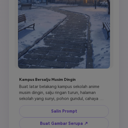
Kampus Bersalju Musim Dingin
Buat latar belakang kampus sekolah anime 
musim dingin, salju ringan turun, halaman 
sekolah yang sunyi, pohon gundul, cahaya 
hangat ruang kelas bersinar dari jendela, 
atmosfer malam biru lembut, suasana 
Salin Prompt
kehidupan sekolah yang emosional, 
pemandangan anime terperinci, tanpa orang, 
Buat Gambar Serupa ↗