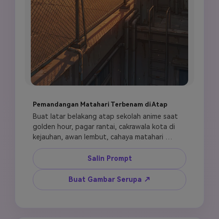
Pemandangan Matahari Terbenam di Atap
Buat latar belakang atap sekolah anime saat 
golden hour, pagar rantai, cakrawala kota di 
kejauhan, awan lembut, cahaya matahari 
terbenam yang hangat, suasana coming-of-
age yang damai, komposisi anime sinematik, 
Salin Prompt
seni lingkungan terperinci, kualitas wallpaper, 
tanpa orang, tanpa logo.
Buat Gambar Serupa ↗