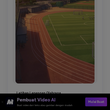
Latihan Lapangan Olahraga
Buat latar belakang lapangan olahraga sekolah 
Pembuat Video AI
Mulai Buat
anime setelah kelas, lintasan lari, lapangan 
Buat video dari teks atau gambar dengan mudah
sepak bola, gedung sekolah di dekatnya, langit 