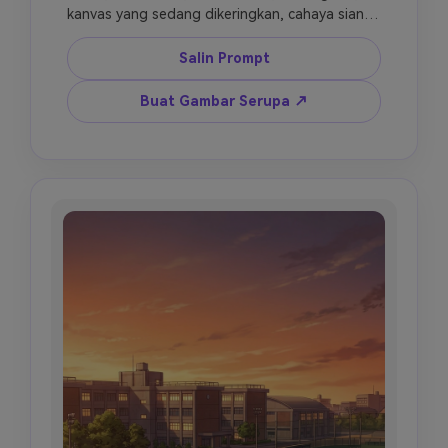
kanvas yang sedang dikeringkan, cahaya siang 
lembut melalui jendela tinggi, suasana kreatif 
setelah sekolah, adegan penuh warna namun 
Salin Prompt
rapi, seni lingkungan anime terperinci, latar 
belakang novel visual, tanpa karakter.
Buat Gambar Serupa ↗