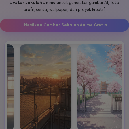
avatar sekolah anime
untuk generator gambar AI, foto
Masuk
profil, cerita, wallpaper, dan proyek kreatif.
FAQs
Hubungi Kami
Berkreasi dengan AI
Hasilkan Gambar Sekolah Anime Gratis
Tips & Tutorial AI
Postingan Terbaru
Jelajahi Lebih Banyak >>