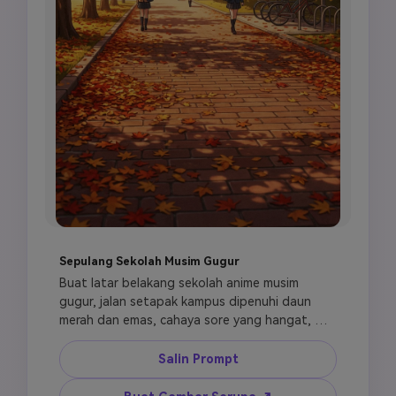
Sepulang Sekolah Musim Gugur
Buat latar belakang sekolah anime musim 
gugur, jalan setapak kampus dipenuhi daun 
merah dan emas, cahaya sore yang hangat, 
gedung sekolah di kejauhan, suasana damai 
setelah sekolah, adegan slice of life sinematik, 
Salin Prompt
seni lingkungan terperinci, komposisi siap 
wallpaper.