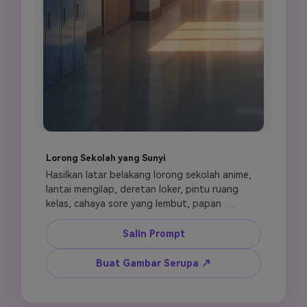
Lorong Sekolah yang Sunyi
Hasilkan latar belakang lorong sekolah anime, 
lantai mengilap, deretan loker, pintu ruang 
kelas, cahaya sore yang lembut, papan 
pengumuman dan detail bersih, suasana damai 
setelah kelas, perspektif sinematik, latar 
Salin Prompt
belakang anime kehidupan sekolah, sangat 
terperinci, tanpa karakter, tanpa teks yang 
Buat Gambar Serupa ↗
dapat dibaca.