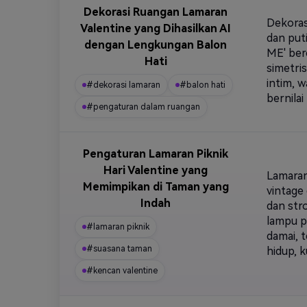
Dekorasi Ruangan Lamaran
Dekoras
Valentine yang Dihasilkan AI
dan put
dengan Lengkungan Balon
ME' ber
Hati
simetri
intim, 
#dekorasi lamaran
#balon hati
bernilai
#pengaturan dalam ruangan
Pengaturan Lamaran Piknik
Hari Valentine yang
Lamaran
Memimpikan di Taman yang
vintage
Indah
dan str
lampu p
#lamaran piknik
damai, 
#suasana taman
hidup, k
#kencan valentine