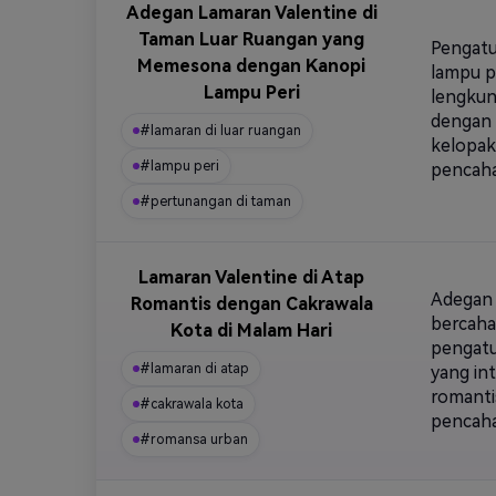
Adegan Lamaran Valentine di
Taman Luar Ruangan yang
Pengatu
Memesona dengan Kanopi
lampu pe
Lampu Peri
lengkun
dengan s
#lamaran di luar ruangan
kelopak
#lampu peri
pencaha
#pertunangan di taman
Lamaran Valentine di Atap
Adegan 
Romantis dengan Cakrawala
bercaha
Kota di Malam Hari
pengatu
#lamaran di atap
yang in
romanti
#cakrawala kota
pencaha
#romansa urban