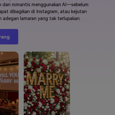
elajahi Lebih Banyak >>
an dan romantis menggunakan AI—sebelum
pat dibagikan di Instagram, atau kejutan
ons >>
n adegan lamaran yang tak terlupakan.
arang