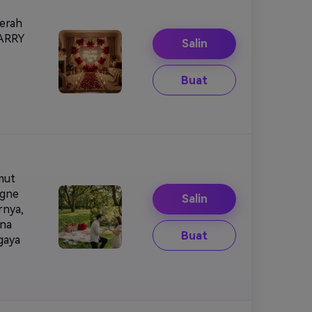
merah
MARRY
Salin
Buat
mut
agne
Salin
rnya,
ana
Buat
gaya