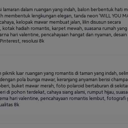
i lamaran dalam ruangan yang indah, balon berbentuk hati 
ih membentuk lengkungan elegan, tanda neon 'WILL YOU 
cahaya, kelopak mawar membuat jalan, lilin disusun secara
s, kotak hadiah romantis, karpet mewah, suasana rumah yang
warna hari valentine, pencahayaan hangat dan nyaman, desain
 Pinterest, resolusi 8k
 piknik luar ruangan yang romantis di taman yang indah, seli
 dengan pola bunga mawar, keranjang anyaman berisi champ
oberi, buket mawar merah, foto polaroid bertaburan di sekita
eri di pohon terdekat, cahaya siang alami, rumput hijau, suas
tema hari valentine, pencahayaan romantis lembut, fotografi 
ualitas 8k