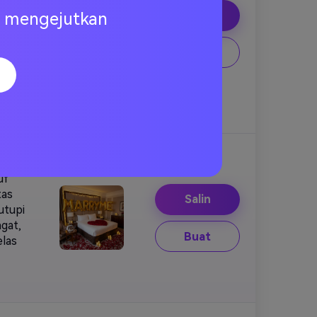
ar
Salin
ng mengejutkan
Buat
ya
uf
tas
Salin
utupi
gat,
Buat
elas