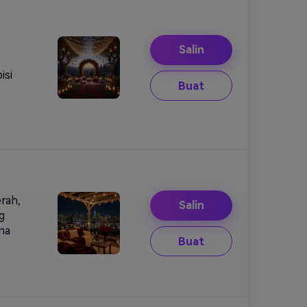
Salin
isi
Buat
rah,
Salin
g
na
Buat