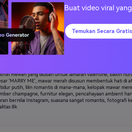
ria berlutut, bentuk hati digambar di pasir, ombak laut di lat
Buat video viral ya
g, pencahayaan golden hour, langit merah muda dan oranye
s, suasana hari valentine, kelopak mawar membentuk jalan di
 lampu peri di kayu apung, suasana romantis seperti mimpi, ga
i profesional, resolusi 8k
Temukan Secara Gratis
otel mewah yang diubah untuk lamaran valentine, balon hur
sar 'MARRY ME', mawar merah disusun membentuk hati di a
tidur putih, lilin romantis di mana-mana, kelopak mawar men
 ember champagne, furnitur elegan, pencahayaan ambient han
ran bernilai Instagram, suasana sangat romantis, fotografi k
alitas 8k