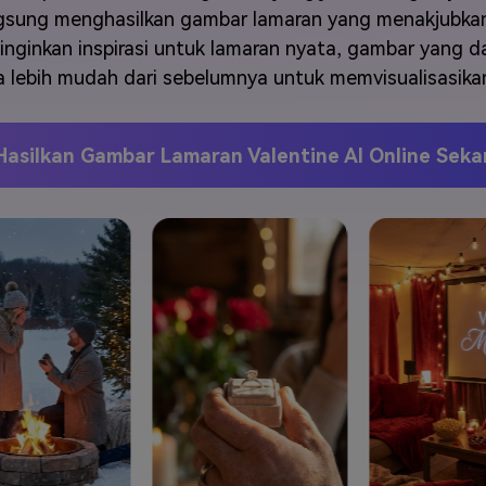
J
Vidu
Pixverse
Hailuo
Runway
angsung menghasilkan gambar lamaran yang menakjubk
inginkan inspirasi untuk lamaran nyata, gambar yang da
Find More Soluti
a lebih mudah dari sebelumnya untuk memvisualisasika
Hasilkan Gambar Lamaran Valentine AI Online Sek