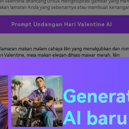
n valentine dirancang untuk menginspirasi gambar yang me
kan lamaran Anda yang sebenarnya atau membuat kenangan
Prompt Undangan Hari Valentine AI
lamaran makan malam cahaya lilin yang menakjubkan dan rom
i Valentine, meja makan elegan dihiasi mawar merah, lilin
ya menciptakan suasana hangat, kelopak mawar bertaburan 
ayu, lampu peri berkelip di latar belakang, suasana dalam rua
tim, pencahayaan emas lembut, gelas champagne, kotak cincin
ja, suasana romantis mewah, komposisi sinematik, sangat reali
 8k
Genera
AI bar
lamaran matahari terbenam di pantai yang indah, siluet pasa