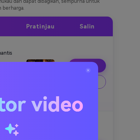
mukau dan dapat dibagikan, sempurna untuk
 berharga.
Pratinjau
Salin
antis
Salin
di
ngan
 di
Buat
stis,
tor video
u
ngan