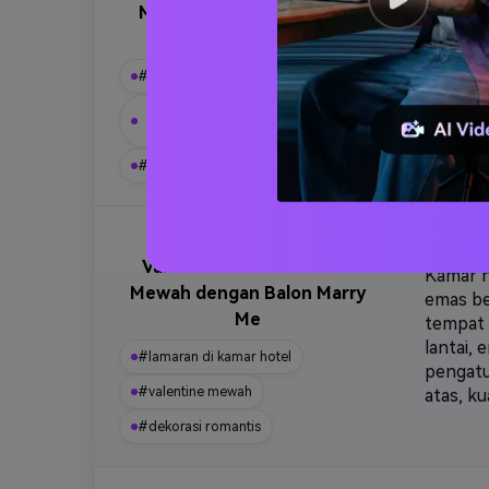
Memukau dengan Bentuk
dengan p
Hati
belakan
romanti
#lamaran di pantai
pantai,
fotograf
#pertunangan saat matahari
terbenam
#ide valentine
Pengaturan Lamaran
Valentine di Kamar Hotel
Kamar h
Mewah dengan Balon Marry
emas be
Me
tempat 
lantai,
#lamaran di kamar hotel
pengatu
#valentine mewah
atas, ku
#dekorasi romantis