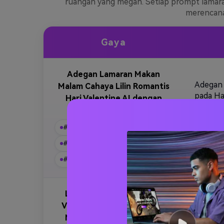
ruangan yang megah. Setiap prompt lamara
merencana
Gaya
Adegan Lamaran Makan
Adegan 
Malam Cahaya Lilin Romantis
pada Har
Hari Valentine AI dengan
bercaha
Kelopak Mawar
lantai k
#lamaran valentine
yang in
atas me
#pengaturan romantis
kualitas
#makan malam cahaya lilin
Lamaran Pernikahan Hari
Valentine di Pantai dengan
Matahari Terbenam yang
Adegan 