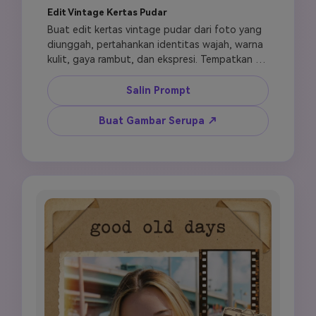
Edit Vintage Kertas Pudar
Buat edit kertas vintage pudar dari foto yang 
diunggah, pertahankan identitas wajah, warna 
kulit, gaya rambut, dan ekspresi. Tempatkan 
potret di latar belakang kertas tua lapuk 
dengan lipatan, noda, dan tanda foxing yang 
Salin Prompt
terlihat. Tambahkan tepi kertas robek, elemen 
stempel vintage dekoratif, tanda pembatalan 
Buat Gambar Serupa ↗
pos kecil, dan dekorasi border bunga pudar. 
Terapkan grading warna sepia dan amber 
hangat dengan saturasi berkurang, vignette 
lembut, grain film ringan, dan nuansa foto 
antik. Sertakan aksen strip selotip halus dan 
anotasi tanggal tulisan tangan. Vertikal 9:16, 
estetika vintage abadi.