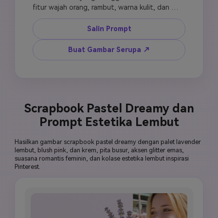
fitur wajah orang, rambut, warna kulit, dan 
aksesori. Buat frame kartu pos vintage besar 
dengan tekstur kertas tua, border stempel 
Salin Prompt
dekoratif, dan skrip tulisan tangan "wish you 
were here". Tempatkan potret sebagai gambar 
Buat Gambar Serupa ↗
utama di dalam frame kartu pos, tambahkan 
potongan foto sekunder kecil di sekelilingnya, 
aksen stiker perjalanan vintage, fragmen peta 
pudar, dan tanda pembatalan pos. Gunakan 
tone amber dan krem hangat, pencahayaan 
Scrapbook Pastel Dreamy dan
alami lembut, grain film ringan, dan suasana 
Prompt Estetika Lembut
nostalgia perjalanan klasik. Vertikal 9:16, 
estetika scrapbook kartu pos vintage.
Hasilkan gambar scrapbook pastel dreamy dengan palet lavender
lembut, blush pink, dan krem, pita busur, aksen glitter emas,
suasana romantis feminin, dan kolase estetika lembut inspirasi
Pinterest.