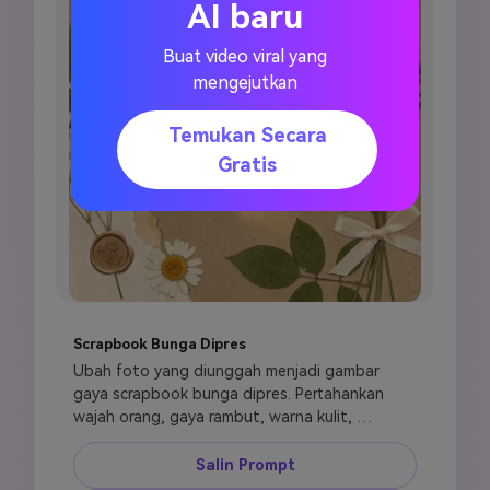
AI baru
Buat video viral yang
mengejutkan
Temukan Secara
Gratis
Scrapbook Bunga Dipres
Ubah foto yang diunggah menjadi gambar 
gaya scrapbook bunga dipres. Pertahankan 
wajah orang, gaya rambut, warna kulit, 
ekspresi, dan detail yang terlihat. Tempatkan 
potret utama sebagai potongan tepi lembut 
Salin Prompt
di latar belakang kertas kraft. Kelilingi dengan 