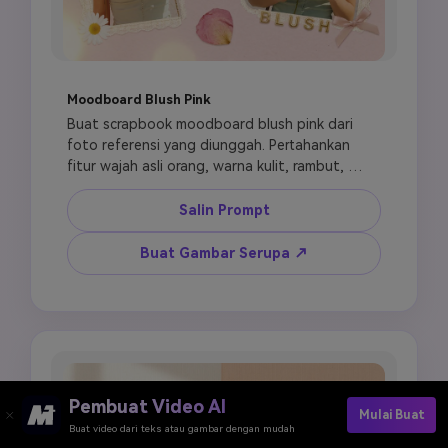
Moodboard Blush Pink
Buat scrapbook moodboard blush pink dari 
foto referensi yang diunggah. Pertahankan 
fitur wajah asli orang, warna kulit, rambut, 
ekspresi, dan gaya pribadi. Susun 4 hingga 6 
potongan foto dalam tata letak moodboard 
Salin Prompt
romantis di kertas bertekstur pink lembut. 
Tambahkan kelopak mawar kering kecil, aksen 
Buat Gambar Serupa ↗
border renda halus, pita busur kecil, stiker 
daisy putih, dan aksen huruf foil emas. Gunakan 
palet warna blush pink, krem, dan putih lembut 
dengan highlight emas hangat. Terapkan 
pencahayaan difus lembut, cahaya bokeh 
dreamy, grain film halus, dan atmosfer romantis 
lembut. Vertikal 9:16, estetika scrapbook 
Pembuat Video AI
Mulai Buat
feminin.
Buat video dari teks atau gambar dengan mudah