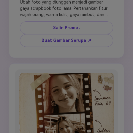
Ubah foto yang diunggah menjadi gambar 
gaya scrapbook foto lama. Pertahankan fitur 
wajah orang, warna kulit, gaya rambut, dan 
ekspresi dengan detail realistis. Gunakan latar 
belakang kertas tua cokelat gelap dengan 
Salin Prompt
cincin noda kopi, percikan tinta pudar, dan tepi 
menguning. Buat potret utama dengan sudut 
Buat Gambar Serupa ↗
membulat lembut yang dikelilingi fragmen foto 
robek kecil. Tambahkan ilustrasi jam vintage, 
siluet kunci tua, aksen bunga kering sepia, dan 
tanda stempel karet tua. Terapkan grading 
warna sepia dalam dan cokelat hangat, grain 
film tebal, vignette lembut, dan nuansa pusaka 
antik. Vertikal 9:16, estetika foto vintage klasik.