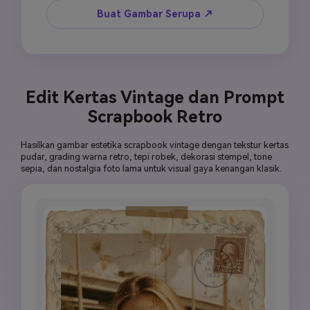
elemen bunga dipres realistis: ranting lavender, 
Buat Gambar Serupa ↗
mawar kering, bunga daisy kecil, dan tanaman 
berdaun. Tambahkan aksen pita halus, lapisan 
kertas robek, detail wax seal kecil, dan skrip 
tulisan tangan "cherished memories". Gunakan 
tone amber dan krem hangat, pencahayaan 
Edit Kertas Vintage dan Prompt
emas lembut, bayangan kertas lembut, dan 
Scrapbook Retro
suasana artisan buatan tangan. Vertikal 9:16, 
estetika scrapbook botani.
Hasilkan gambar estetika scrapbook vintage dengan tekstur kertas
pudar, grading warna retro, tepi robek, dekorasi stempel, tone
sepia, dan nostalgia foto lama untuk visual gaya kenangan klasik.