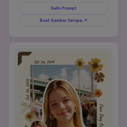
rambut, jenggot, riasan, dan aksesori. Susun 5 
hingga 7 panel foto dalam komposisi 
Salin Prompt
scrapbook yang tumpang tindih: satu potret 
tengah besar, diapit oleh bidikan close-up 
Buat Gambar Serupa ↗
lebih kecil yang menampilkan sudut dan 
ekspresi berbeda. Gunakan latar belakang 
kertas grafik off-white lembut dengan tepi 
kertas robek, potongan selotip dekoratif, 
aksen bunga kecil, dan stiker bintang pudar. 
Terapkan pencahayaan emas lembut, tone 
warna peach dan beige hangat, grain film 
halus, dan atmosfer nostalgia dreamy. Vertikal 
9:16, estetika editorial inspirasi Pinterest.