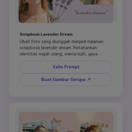
Scrapbook Lavender Dream
Ubah foto yang diunggah menjadi halaman 
scrapbook lavender dream. Pertahankan 
identitas wajah orang, warna kulit, gaya 
rambut, riasan, dan aksesori. Buat kolase 
berlapis lembut dengan 3 hingga 5 panel foto 
Salin Prompt
yang disusun di latar belakang kertas lavender 
pucat. Tambahkan pita busur satin halus, 
Buat Gambar Serupa ↗
ranting lavender dipres, stiker aksen mutiara 
kecil, detail hati glitter emas, dan kutipan 
kursif tulisan tangan seperti "dreamy days." 
Gunakan palet warna pastel lembut: lavender, 
blush pink, krem, dan emas teredam. Terapkan 
pencahayaan soft-focus dreamy, highlight 
cahaya lembut, grain film ringan, dan suasana 
romantis feminin. Vertikal 9:16, estetika 