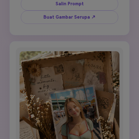
letak scrapbook buatan tangan dengan 3 
Salin Prompt
hingga 5 potongan foto berlapis yang disusun 
asimetris. Gunakan kertas bertekstur berwarna 
Buat Gambar Serupa ↗
krem sebagai dasar, tambahkan elemen bunga 
kering kecil yang dipres, aksen pita busur, 
anotasi tanggal tulisan tangan, doodle 
bintang dan hati kecil, dan hiasan sudut 
dekoratif. Terapkan tone warna sepia dan 
amber hangat, cahaya glow soft focus, grain 
film ringan, dan suasana nostalgia yang 
nyaman. Sertakan ruang journaling kosong 
untuk teks gaya tulisan tangan. Vertikal 9:16, 
nuansa analog hangat.