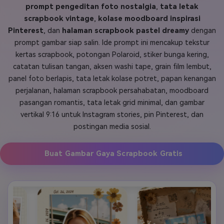
prompt pengeditan foto nostalgia
,
tata letak
Masuk
scrapbook vintage
,
kolase moodboard inspirasi
FAQs
Hubungi Kami
Pinterest
, dan
halaman scrapbook pastel dreamy
dengan
Berkreasi dengan AI
prompt gambar siap salin. Ide prompt ini mencakup tekstur
kertas scrapbook, potongan Polaroid, stiker bunga kering,
Tips & Tutorial AI
catatan tulisan tangan, aksen washi tape, grain film lembut,
Postingan Terbaru
panel foto berlapis, tata letak kolase potret, papan kenangan
perjalanan, halaman scrapbook persahabatan, moodboard
Jelajahi Lebih Banyak >>
pasangan romantis, tata letak grid minimal, dan gambar
vertikal 9:16 untuk Instagram stories, pin Pinterest, dan
postingan media sosial.
Buat Gambar Gaya Scrapbook Gratis