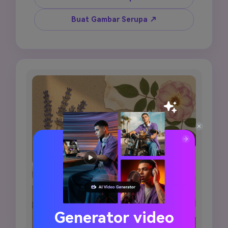
besar dengan 2 hingga 3 panel foto gaya 
candid lebih kecil di sekelilingnya. Tambahkan 
Buat Gambar Serupa ↗
teks kursif tulisan tangan yang berbunyi "my 
favorite moments" dan "remember this," 
doodle hati tinta kecil, aksen bunga dipres, 
dan tepi kertas notebook robek. Gunakan 
palet warna krem dan beige hangat, cahaya 
siang alami lembut, bayangan lembut dari 
elemen kertas berlapis, grain film ringan, dan 
atmosfer journaling pribadi. Vertikal 9:16, 
estetika kenangan nyaman.
Generator video