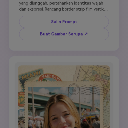
yang diunggah, pertahankan identitas wajah 
dan ekspresi. Rancang border strip film vertikal 
dengan 3 hingga 4 frame yang menampilkan 
orang yang sama dalam crop dan sudut sedikit 
Salin Prompt
berbeda. Tambahkan latar belakang kertas tua 
di antara frame, anotasi tulisan tangan kecil, 
Buat Gambar Serupa ↗
potongan selotip vintage, dan detail sudut 
bunga pudar. Gunakan tone sepia hangat, 
cokelat, dan krem dengan grain film autentik, 
light leak halus, goresan lembut, dan nuansa 
studio foto tahun 1960-an. Sertakan label 
vintage dekoratif di bagian bawah dengan 
teks gaya tulisan tangan. Vertikal 9:16, suasana 
scrapbook film analog.