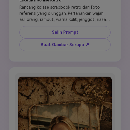
Estetika Kolase Retro
Rancang kolase scrapbook retro dari foto 
referensi yang diunggah. Pertahankan wajah 
asli orang, rambut, warna kulit, jenggot, riasan, 
kacamata, dan aksesori. Susun 4 hingga 5 
panel foto dalam tata letak kolase retro di 
Salin Prompt
kertas kraft cokelat. Tambahkan border kartu 
pos vintage, aksen strip film lama, teks gaya 
Buat Gambar Serupa ↗
mesin tik yang berbunyi "good old days," 
ilustrasi kamera retro, dan lipatan sudut kertas 
tua. Gunakan palet warna cokelat hangat, 
krem, dan oranye teredam, grain film analog 
lembut, light leak lembut, dan suasana 
scrapbook tahun 1970-an nostalgia. Vertikal 
9:16, estetika Instagram retro.