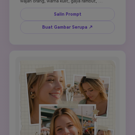
wajah orang, warna kulit, gaya rambut, 
ekspresi, dan aksesori yang terlihat seakurat 
mungkin. Buat komposisi berlapis dengan 
Salin Prompt
potongan foto gaya Polaroid yang tumpang 
tindih di latar belakang kertas krem tua. 
Buat Gambar Serupa ↗
Tambahkan stiker bunga kering yang dipres, 
strip aksen washi tape, doodle hati kecil, dan 
catatan kursif tulisan tangan dengan tinta 
lembut. Terapkan grading warna vintage 
hangat dengan tone beige, amber, dan tan 
keemasan. Sertakan grain film lembut, blur 
dreamy, dan suasana buatan tangan yang 
nyaman. Vertikal 9:16, ramah Instagram story, 
tanpa warna mencolok, tanpa tata letak 
berantakan.