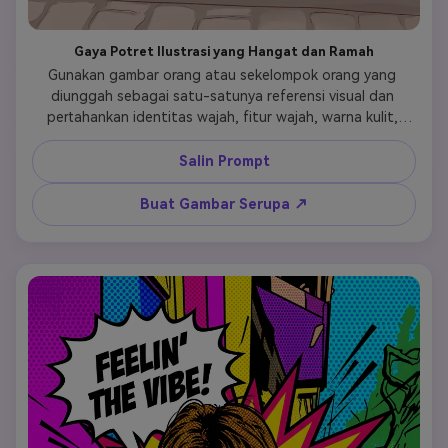
Gaya Potret Ilustrasi yang Hangat dan Ramah
Gunakan gambar orang atau sekelompok orang yang 
diunggah sebagai satu-satunya referensi visual dan 
pertahankan identitas wajah, fitur wajah, warna kulit, 
gaya rambut, proporsi tubuh, dan ekspresi alami. Ubah 
gambar menjadi gaya potret ilustrasi yang hangat dan 
Salin Prompt
ramah dengan garis tangan yang lembut dan pewarnaan 
digital yang halus. Tampilan keseluruhan adalah ilustrasi 
Buat Gambar Serupa ↗
kartun semi-realistis: bentuk yang disederhanakan tetapi 
kemiripan yang dapat dikenali, fitur wajah yang lembut, 
senyum alami, proporsi sedikit membulat tanpa 
berlebihan. Warna kulit tetap alami dan akurat, dengan 
bayangan lembut dan sorotan halus. Pakaian dan aksesori 
dipertahankan dengan setia tetapi dirender dengan 
tekstur ilustrasi yang bersih dan lipatan yang 
disederhanakan. Jika ada hewan peliharaan, buat mereka 
lucu, berbulu, dan proporsional yang akurat, diilustrasikan 
dalam gaya yang kohesif. Palet warna cerah namun 
lembut, dengan nada pastel dan kontras seimbang. 