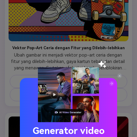
Vektor Pop-Art Ceria dengan Fitur yang Dilebih-lebihkan
Ubah gambar ini menjadi vektor pop-art ceria dengan 
fitur yang dilebih-lebihkan, gaya kartun tebal, dan detail 
yang menawan. Sertakan efek aksi komik, pemblokiran 
warna ceria, pola dekoratif, elemen ledakan yang 
menyenangkan, dan latar belakang berwarna-warni yang 
Salin Prompt
hidup.
Buat Gambar Serupa ↗
Generator video