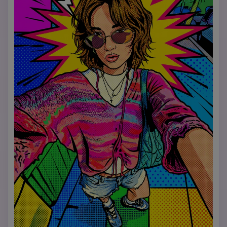
Pencahayaan merata dan hangat, tanpa bayangan 
dramatis. Komposisi tubuh penuh atau tiga perempat, 
terpusat dan seimbang. Suasana keseluruhan wholesome, 
gembira, intim dan ramah, seperti poster keluarga atau 
pasangan yang diilustrasikan secara personal. Ilustrasi 
digital berkualitas tinggi, tepi bersih, hasil akhir yang 
sempurna. Tidak ada fotorealisme, tidak ada efek komik 
berat, tidak ada garis tebal yang keras, tidak ada teks, 
tidak ada tanda air, tidak ada logo.