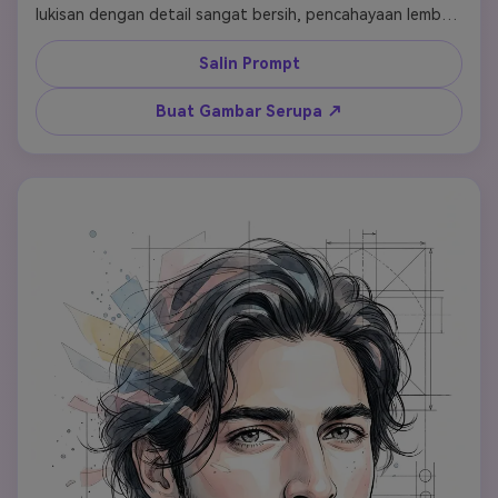
lukisan dengan detail sangat bersih, pencahayaan lembut 
namun dramatis, palet warna matahari terbenam yang 
hangat (emas, oranye, biru tua), langit kontras tinggi 
Salin Prompt
dengan awan bergaya lukisan, atmosfer elegan, 
komposisi poster perjalanan klasik, rendering kulit yang 
Buat Gambar Serupa ↗
halus, fitur wajah yang lembut, sorotan mengkilap, 
tampilan ilustrasi mode mewah, fusi art deco modern + 
realisme, kedalaman bidang yang dangkal, sangat halus, 
resolusi ultra-tinggi, kualitas majalah editorial, atmosfer 
romantis abadi. Tidak ada teks dan logo.