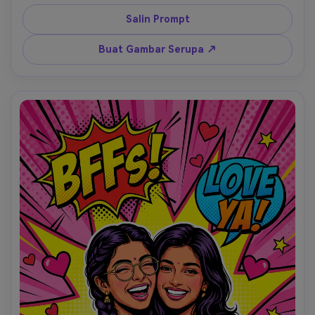
belakang menampilkan catatan tulisan tangan 'Soft 
Beauty' dan 'Floral Dreams' di atas kertas bergaris merah 
Salin Prompt
muda terang. Gelembung hati bergaya buku komik dan 
motif bintang dalam warna pastel yang sesuai. Balon 
Buat Gambar Serupa ↗
ucapan bertuliskan 'Sweet!' dan 'Dreamy Vibes'. Garis 
tebal namun lembut, palet pop art pastel, efek gradien 
halus, pola bunga ultra-detail, kualitas 8k, pencahayaan 
alami yang lembut, estetika bermimpi.