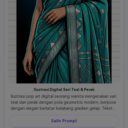
Ilustrasi Digital Sari Teal & Perak
Ilustrasi pop art digital seorang wanita mengenakan sari 
teal dan perak dengan pola geometris modern, berpose 
dengan elegan berlatar belakang gradien gelap. Tekstur 
kertas bergaris dengan anotasi tulisan tangan 'Modern 
Elegance' dan 'Silver Shine'. Balon ucapan buku komik 
Salin Prompt
'Chic!' dan 'Trendsetter!'. Garis tebal dengan sorotan teal 