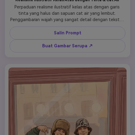
Perpaduan realisme ilustratif kelas atas dengan garis 
tinta yang halus dan sapuan cat air yang lembut. 
Penggambaran wajah yang sangat detail dengan tekstur 
kulit porselen, semburat lembut, dan mata bersinar yang 
ekspresif. Komposisi dinamis potret jarak dekat. Latar 
Salin Prompt
belakang ruang negatif putih bersih yang dilapisi dengan 
garis arsitektur, kisi konstruksi geometris, dan elemen 
Buat Gambar Serupa ↗
gambar teknis. Helai rambut yang mengalir dan tepi kain 
larut menjadi serpihan warna abstrak dan transparan serta 
percikan cat. Palet pastel lembut (biru lembut, kuning 
hangat, merah muda pucat, abu-abu terang) dengan 
saturasi terkontrol. Keseimbangan elegan antara garis 
sketsa yang presisi dan efek cat yang longgar dan 
atmosferik. Estetika ilustrasi editorial sinematik dengan 
nuansa seni mode modern, bermimpi namun tajam, 
minimalis namun kaya detail.