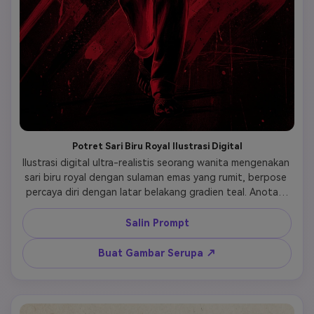
Potret Sari Biru Royal Ilustrasi Digital
Ilustrasi digital ultra-realistis seorang wanita mengenakan 
sari biru royal dengan sulaman emas yang rumit, berpose 
percaya diri dengan latar belakang gradien teal. Anotasi 
tulisan tangan 'Confidence Queen' dan 'Blue Magic' di 
atas kertas bergaris. Balon ucapan buku komik bertuliskan 
Salin Prompt
'Stunning!' dan 'Elegant Vibes'. Garis hitam tebal, palet 
warna pop art dengan sorotan biru elektrik, pencahayaan 
Buat Gambar Serupa ↗
dinamis, fitur wajah ultra-detail, resolusi 8k, komposisi 
sinematik.