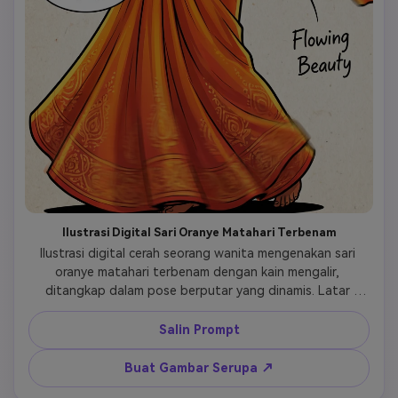
Ilustrasi Digital Sari Oranye Matahari Terbenam
Ilustrasi digital cerah seorang wanita mengenakan sari 
oranye matahari terbenam dengan kain mengalir, 
ditangkap dalam pose berputar yang dinamis. Latar 
belakang menampilkan catatan tulisan tangan 'Sunset 
Glow' dan 'Flowing Beauty' di atas kertas bertekstur. Efek 
Salin Prompt
ledakan bergaya buku komik dalam warna oranye dan 
kuning, balon ucapan bertuliskan 'Dazzling!' dan 'Golden 
Buat Gambar Serupa ↗
Hour'. Garis tebal dengan sorotan oranye gradien, 