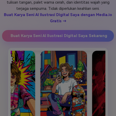
tulisan tangan, palet warna cerah, dan identitas wajah yang
Masuk
terjaga sempurna. Tidak diperlukan keahlian seni.
FAQs
Hubungi Kami
Buat Karya Seni AI Ilustrasi Digital Saya dengan Media.io
Gratis →
Berkreasi dengan AI
Tips & Tutorial AI
Buat Karya Seni AI Ilustrasi Digital Saya Sekarang
Postingan Terbaru
Jelajahi Lebih Banyak >>