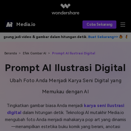
Media.io
Coba Sekarang
ar dalam hitungan detik.
Buat Sekarang>>
Tulis idemu, AI langsung ja
Alat AI
Produk AI
AI Video
Beranda
>
Efek Gambar AI
>
Prompt AI Ilustrasi Digital
Prompt AI Ilustrasi Digital
Efek AI
AI Gambar
Asisten Video AI
AI Audio
Sumber Daya
Ubah Foto Anda Menjadi Karya Seni Digital yang
Editor Video AI
Efek Video
Memukau dengan AI
Editor Gambar AI
Harga
Efek Foto
Model AI yang Didukung
Tingkatkan gambar biasa Anda menjadi
karya seni ilustrasi
Editor Audio AI
TOP
Veo3
Panduan Pengguna
Apa yang Baru
digital
dalam hitungan detik. Teknologi AI mutakhir Media.io
Find More Solutions >>
mengubah foto Anda menjadi mahakarya pop art yang dinamis
—menampilkan estetika buku komik yang berani, anotasi