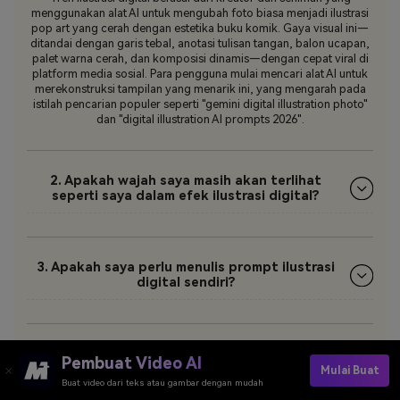
menggunakan alat AI untuk mengubah foto biasa menjadi ilustrasi
pop art yang cerah dengan estetika buku komik. Gaya visual ini—
ditandai dengan garis tebal, anotasi tulisan tangan, balon ucapan,
palet warna cerah, dan komposisi dinamis—dengan cepat viral di
platform media sosial. Para pengguna mulai mencari alat AI untuk
merekonstruksi tampilan yang menarik ini, yang mengarah pada
istilah pencarian populer seperti "gemini digital illustration photo"
dan "digital illustration AI prompts 2026".
2. Apakah wajah saya masih akan terlihat
seperti saya dalam efek ilustrasi digital?
3. Apakah saya perlu menulis prompt ilustrasi
digital sendiri?
4. Jenis foto apa yang paling cocok untuk efek
Pembuat Video AI
ilustrasi digital?
Mulai Buat
Buat video dari teks atau gambar dengan mudah