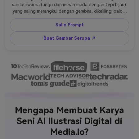
sari berwarna (ungu dan merah muda dengan tepi hijau) 
yang saling merangkul dengan gembira, dikelilingi balon 
ucapan komik 'BFFS!' dan 'LOVE YA!' berlatar belakang 
ledakan bintang merah muda dan kuning yang dinamis 
Salin Prompt
dengan motif hati dan garis hitam tebal. Ilustrasi ini 
menampilkan elemen bergaya buku komik termasuk hati, 
Buat Gambar Serupa ↗
bintang, dan garis radial eksplosif, menciptakan atmosfer 
yang energik dan menyenangkan. Palet warna cerah 
dengan kontras tinggi, garis tebal, dan bayangan 
halftone khas seni buku komik. Ultra-detail, resolusi 8k, 
komposisi cerah dan mencolok yang sempurna menangkap 
esensi persahabatan dan kegembiraan.
Mengapa Membuat Karya
Seni AI Ilustrasi Digital di
Media.io?