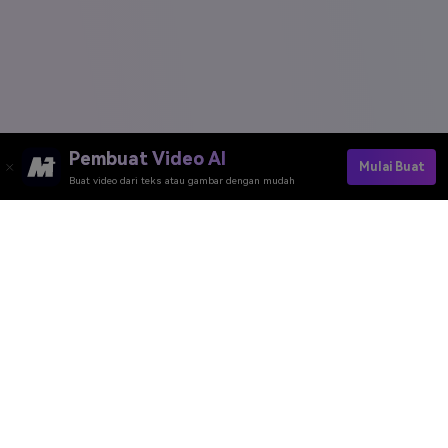
Pembuat Video AI
Mulai Buat
Buat video dari teks atau gambar dengan mudah
Alat Daring Media.io
Peringkat Kualitas:
4.7
(162,357 Votes)
Anda perlu mengedit, mengonversi, atau mengompres dan mengunduh
minimal 1 berkas untuk memberi peringkat!
Kami sudah memprosesnya dengan sempurna
360,786,416
file dengan
ukuran total
10,124
TB