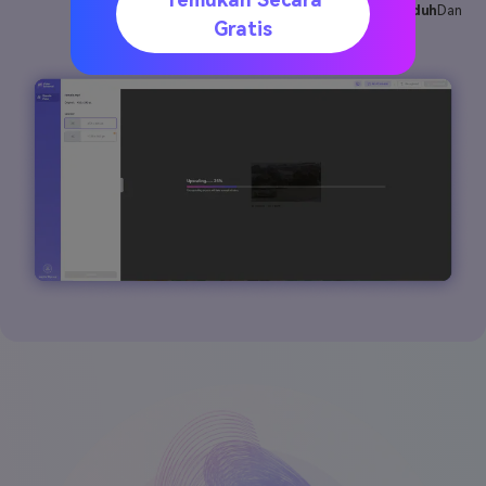
Jika Anda puas dengan hasil yang ditingkatkan,
Mengunduh
Dan
Gratis
simpan videonya.