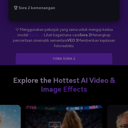
🏆 Sora 2 kemenangan
💡 Menggunakan petunjuk yang sama untuk menguji kedua
model
Media. io
Lihat bagaimana cara
Sora 2
Menangkap
penceritaan sinematik sementara
VEO 3
Memberikan kejelasan
fotorealistis.
COBA SORA 2
Explore the Hottest AI Video &
Image Effects