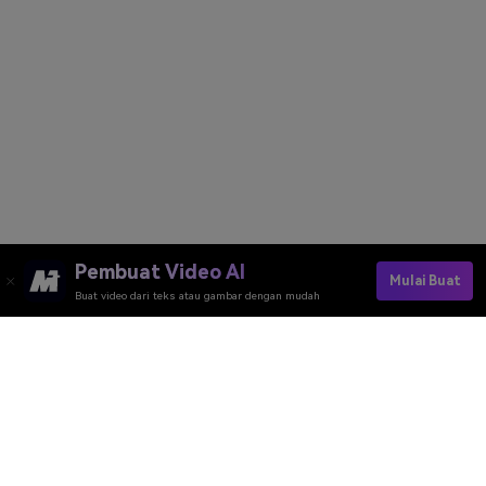
Pembuat Video AI
Mulai Buat
Buat video dari teks atau gambar dengan mudah
Try Sora2 & VEO3 Free
Media.io Online Tools Quality Rating：