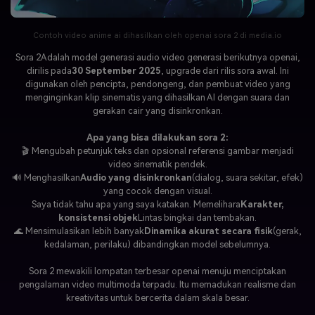
Contoh video anime ai dihasilkan oleh openai sora 2 di media.io
Sora 2
Adalah model generasi audio video generasi berikutnya openai,
dirilis pada
30 September 2025
, upgrade dari rilis sora awal. Ini
digunakan oleh pencipta, pendongeng, dan pembuat video yang
menginginkan klip sinematis yang dihasilkan AI dengan suara dan
gerakan cair yang disinkronkan.
Apa yang bisa dilakukan sora 2:
🎬 Mengubah petunjuk teks dan opsional referensi gambar menjadi
video sinematik pendek.
🔊 Menghasilkan
Audio yang disinkronkan
(dialog, suara sekitar, efek)
yang cocok dengan visual.
Saya tidak tahu apa yang saya katakan. Memelihara
Karakter,
konsistensi objek
Lintas bingkai dan tembakan.
🌊 Mensimulasikan lebih banyak
Dinamika akurat secara fisik
(gerak,
kedalaman, perilaku) dibandingkan model sebelumnya.
Sora 2 mewakili lompatan terbesar openai menuju menciptakan
pengalaman video multimoda terpadu. Itu memadukan realisme dan
kreativitas untuk bercerita dalam skala besar.