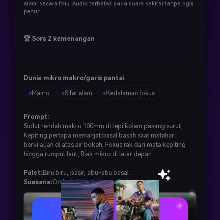
alami secara fisik. Audio terbatas pada suara sekitar tanpa bgm
penuh.
🏆 Sora 2 kemenangan
Dunia mikro makro/garis pantai
Makro.
Sifat alam
Kedalaman fokus
Prompt:
Sudut rendah makro 100mm di tepi kolam pasang surut;
Kepiting pertapa memanjat basal basah saat matahari
berkilauan di atas air bokeh. Fokus rak dari mata kepiting
hingga rumput laut; Riak mikro di latar depan.
Palet:
Biru biru, pasir, abu-abu basal.
Suasana:
Ombak, burung camar jauh.