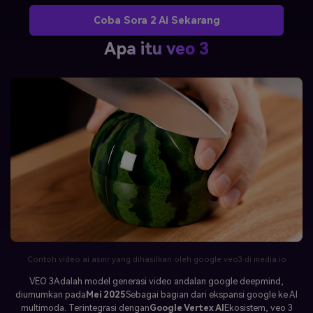
Coba Sora 2 Ai Sekarang
Apa itu veo 3
Contoh video ai asmr yang dihasilkan oleh google veo3 di media.io
VEO 3
Adalah model generasi video andalan google deepmind,
diumumkan pada
Mei 2025
Sebagai bagian dari ekspansi google ke AI
multimoda. Terintegrasi dengan
Google Vertex AI
Ekosistem, veo 3