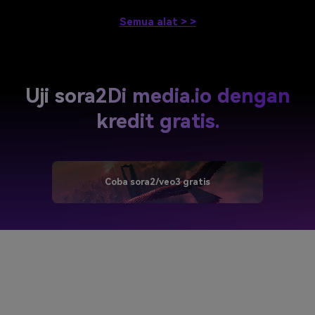
Semua alat > >
Uji sora2
Di media.io dengan
kredit gratis.
Coba sora2/veo3 gratis