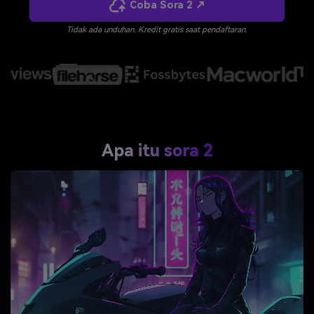
Coba Sora 2 ↗
Masuk
Tidak ada unduhan. Kredit gratis saat pendaftaran.
FAQs
Hubungi Kami
Berkreasi dengan AI
Tips & Tutorial AI
Postingan Terbaru
Jelajahi Lebih Banyak >>
Apa itu sora 2