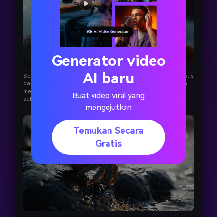
Generator video
AI baru
Secara akurat mengikuti petunjuk fokus rak dengan riak realistis
dan gerakan kepiting. Pencahayaan terasa sedikit keras tetapi
mempertahankan realisme makro yang sebenarnya. Suara
Buat video viral yang
sekitarnya jernih tapi nada agak tajam.
mengejutkan
Temukan Secara
Gratis