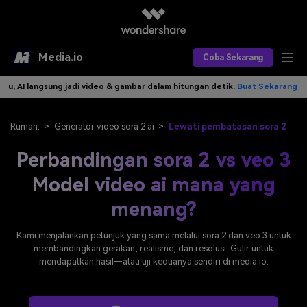
Media.io
Coba Sekarang
& gambar dalam hitungan detik.
Buat Sekarang>>
Tulis idemu, AI langs
Alat AI
Produk AI
AI Video
Rumah.
>
Generator video sora 2 ai
>
Lewati pembatasan sora 2
Perbandingan sora 2 vs veo 3
Efek AI
AI Gambar
Asisten Video AI
Model video ai mana yang
AI Audio
Sumber Daya
Editor Video AI
Efek Video
menang?
Editor Gambar AI
Harga
Efek Foto
Model AI yang Didukung
Kami menjalankan petunjuk yang sama melalui sora 2 dan veo 3 untuk
membandingkan gerakan, realisme, dan resolusi. Gulir untuk
Editor Audio AI
TOP
Veo3
Panduan Pengguna
Apa yang Baru
mendapatkan hasil—atau uji keduanya sendiri di media.io.
Find More Solutions >>