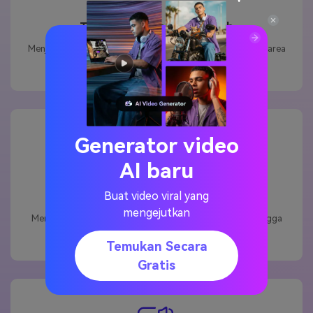
Teknologi Pelestarian Wajah
Menjaga fitur wajah tetap utuh sambil hanya membesarkan area
perut - tanpa distorsi wajah yang aneh!
Generator video
AI baru
Buat video viral yang
Efek yang Dapat Disesuaikan
mengejutkan
Menyesuaikan kecepatan ekspansi, ukuran akhir (halus hingga
ekstrim), dan pilih antara gaya inflasi yang berbeda.
Temukan Secara
Gratis