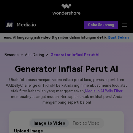
Media.io
Coba Sekarang
ngsung jadi video & gambar dalam hitungan detik.
Buat Sekarang>>
Tul
Alat AI
Produk AI
AI Video
Beranda
>
Alat Daring
>
Generator Inflasi Perut AI
Generator Inflasi Perut AI
Efek AI
AI Gambar
Asisten Video AI
Ubah foto biasa menjadi video inflasi perut lucu, persis seperti tren
AI Audio
Sumber Daya
Editor Video AI
Efek Video
#AIBellyChallenge di TikTok! Baik Anda ingin membuat meme lucu atau
efek filter kehamilan yang menggemaskan,
Media.io AI Belly Filter
Editor Gambar AI
Harga
Efek Foto
membuatnya sangat mudah. Bersiaplah untuk melihat perut Anda
Model AI yang Didukung
mengembang seperti balon!
Editor Audio AI
TOP
Veo3
Panduan Pengguna
Apa yang Baru
Find More Solutions >>
Image to Video
Text to Video
Upload Image