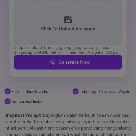
Masuk
FAQs
Hubungi Kami
Berkreasi dengan AI
Click To Upload An Image
Tips & Tutorial AI
Postingan Terbaru
Support upload format: jpg, png, jpeg, webp, gif, heic
images up to 50 MB, with a minimum width/height of 300 px.
Jelajahi Lebih Banyak >>
Generate Now
Fisika Inflasi Realistis
Teknologi Pelestarian Wajah
Konten Viral Instan
Inspirasi Prompt
: Bayangkan wajah terkejut teman Anda saat
perut mereka tiba-tiba mengembang seperti balon! Generator
inflasi perut AI kami menciptakan efek perut yang mengembang
sangat realistis sambil menjaga wajah tetap utuh sempurna –