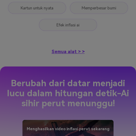
Kartun untuk nyata
Memperbesar bumi
Efek inflasi ai
Semua alat > >
Berubah dari datar menjadi
lucu dalam hitungan detik-
Ai
sihir perut menunggu!
Menghasilkan video inflasi perut sekarang