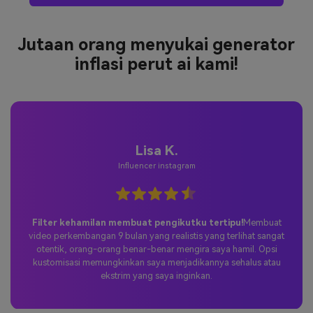
Jutaan orang menyukai generator
inflasi perut ai kami!
Lisa K.
Influencer instagram
Filter kehamilan membuat pengikutku tertipu!
Membuat
video perkembangan 9 bulan yang realistis yang terlihat sangat
otentik, orang-orang benar-benar mengira saya hamil. Opsi
kustomisasi memungkinkan saya menjadikannya sehalus atau
ekstrim yang saya inginkan.