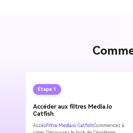
Comment
Étape 1
Accéder aux filtres Media.io
Catfish
Accès
Filtre Media.io Catfish
Commencez à
créer. Découvrez le look de l’épidémie