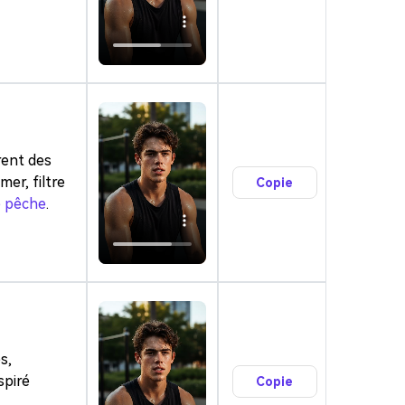
rent des
mer, filtre
Copie
de pêche
.
s,
spiré
Copie