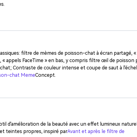
gratuit!
s.
Créer Gratuitement →
assiques: filtre de mèmes de poisson-chat à écran partagé, 
 « appels FaceTime » en bas, y compris filtre œil de poisson
chat; Contraste de couleur intense et coupe de saut à l'échel
isson-chat Meme
Concept.
btil d'amélioration de la beauté avec un effet lumineux natur
 et teintes propres, inspiré par
Avant et après le filtre de