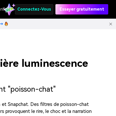
rifs
Connectez-Vous
Essayer gratuitement
t→
ière luminescence
nt "poisson-chat"
am et Snapchat. Des filtres de poisson-chat
 provoquent le rire, le choc et la narration