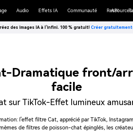
age
Audio
Effets IA
Communauté
Ressources
API
Ta
réez des images IA à l’infini. 100 % gratuit!
Créer gratuitemen
at
-Dramatique front/arr
facile
hat sur TikTok-Effet lumineux amusa
tion: l'effet filtre Cat, apprécié par TikTok, Instagr
mèmes de filtres de poisson-chat épinglés, les créateurs