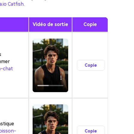
a.io Catfish
.
Vidéo de sortie
Copie
s
immer
Copie
n-chat
 images IA
. 100 %
astique
poisson-
Copie