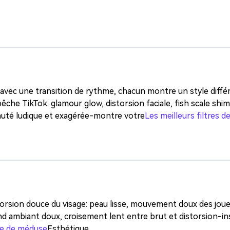
 avec une transition de rythme, chacun montre un style diffé
pêche TikTok: glamour glow, distorsion faciale, fish scale shim
beauté ludique et exagérée-montre votre
Les meilleurs filtres 
orsion douce du visage: peau lisse, mouvement doux des joue
nd ambiant doux, croisement lent entre brut et distorsion-in
ce de méduse
Esthétique.