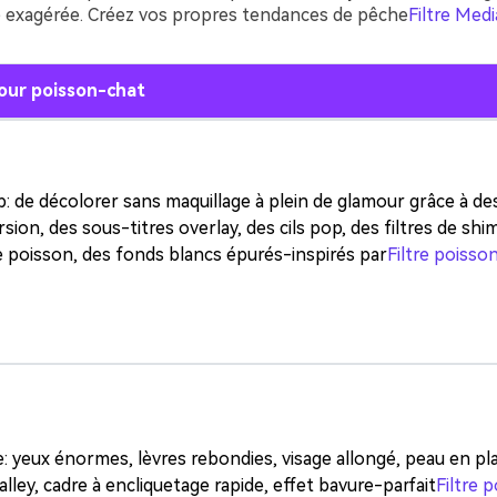
exagérée. Créez vos propres tendances de pêche
Filtre Medi
pour poisson-chat
p: de décolorer sans maquillage à plein de glamour grâce à de
rsion, des sous-titres overlay, des cils pop, des filtres de sh
de poisson, des fonds blancs épurés-inspirés par
Filtre poisso
Créez des
à l’infini
: yeux énormes, lèvres rebondies, visage allongé, peau en pl
alley, cadre à encliquetage rapide, effet bavure-parfait
Filtre 