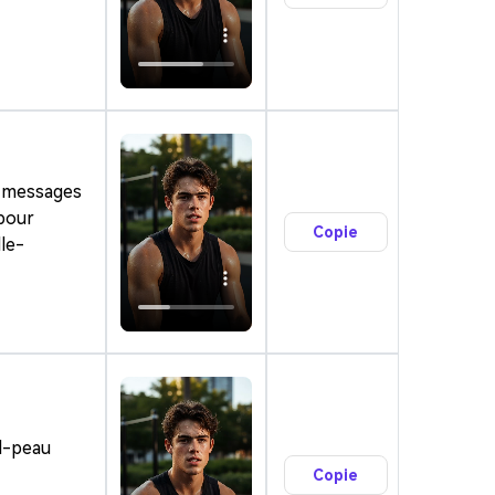
« messages
 pour
Copie
le-
el-peau
Copie