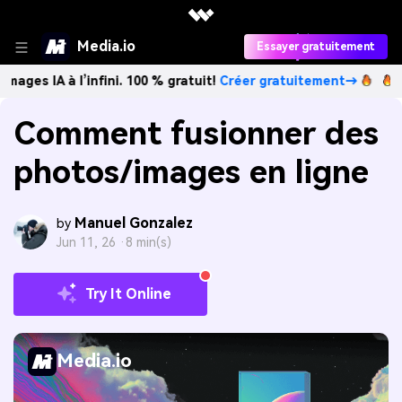
Media.io
Essayer gratuitement
à l’infini. 100 % gratuit!
Créer gratuitement→
Créez des 
Comment fusionner des
photos/images en ligne
Manuel Gonzalez
by
Jun 11, 26 ·
8 min(s)
Try It Online
Media.io