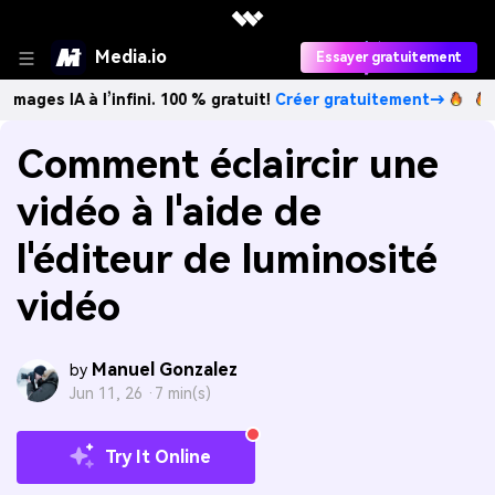
Media.io
Essayer gratuitement
 à l’infini. 100 % gratuit!
Créer gratuitement→
Créez des 
Comment éclaircir une
vidéo à l'aide de
l'éditeur de luminosité
vidéo
Manuel Gonzalez
by
Jun 11, 26 ·
7 min(s)
Try It Online