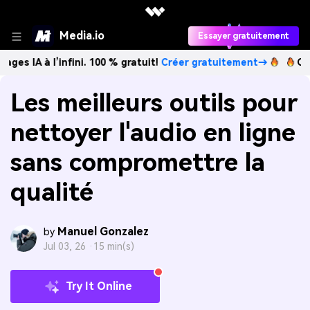
Media.io
Essayer gratuitement
l’infini. 100 % gratuit!
Créer gratuitement→
Créez des ima
Les meilleurs outils pour
nettoyer l'audio en ligne
sans compromettre la
qualité
Manuel Gonzalez
by
Jul 03, 26 ·
15 min(s)
Try It Online