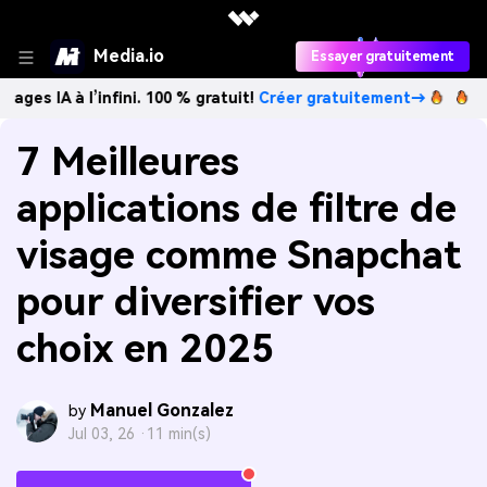
Media.io
Essayer gratuitement
l’infini. 100 % gratuit!
Créer gratuitement→
Créez des im
7 Meilleures
applications de filtre de
visage comme Snapchat
pour diversifier vos
choix en 2025
Manuel Gonzalez
by
Jul 03, 26 ·
11 min(s)