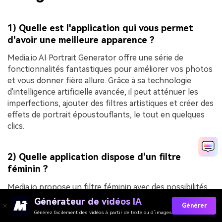
1) Quelle est l'application qui vous permet
d'avoir une meilleure apparence ?
Media.io AI Portrait Generator offre une série de
fonctionnalités fantastiques pour améliorer vos photos
et vous donner fière allure. Grâce à sa technologie
d'intelligence artificielle avancée, il peut atténuer les
imperfections, ajouter des filtres artistiques et créer des
effets de portrait époustouflants, le tout en quelques
clics.
2) Quelle application dispose d'un filtre
féminin ?
Media.io propose un filtre féminin avec des possibilités
d'
échange de photos de visage
. Il vous permet de
Générateur de vidéos IA
Générer
transformer les traits de votre visage pour paraître plus
Générez facilement des vidéos à partir de texte ou d’images
féminin sur les photos et les vidéos. FaceApp, Snapchat