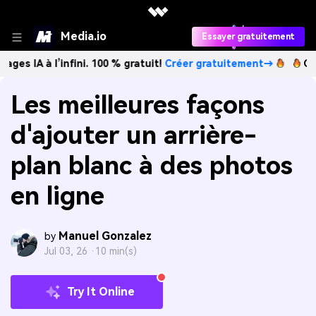
Media.io
Essayer gratuitement
 à l’infini. 100 % gratuit!
Créer gratuitement→
Créez des 
Les meilleures façons
d'ajouter un arrière-
plan blanc à des photos
en ligne
Manuel Gonzalez
by
Jul 03, 26 ·
10 min(s)
Try It Online