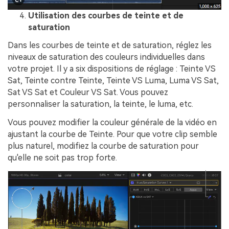
Utilisation des courbes de teinte et de
saturation
Dans les courbes de teinte et de saturation, réglez les
niveaux de saturation des couleurs individuelles dans
votre projet.󠀲󠀡󠀤󠀥󠀡󠀢󠀤󠀤󠀦󠀳󠀰 Il y a six dispositions de réglage : Teinte VS
Sat, Teinte contre Teinte, Teinte VS Luma, Luma VS Sat,
Sat VS Sat et Couleur VS Sat.󠀲󠀡󠀤󠀥󠀡󠀢󠀤󠀤󠀧󠀳󠀰 Vous pouvez
personnaliser la saturation, la teinte, le luma, etc.
Vous pouvez modifier la couleur générale de la vidéo en
ajustant la courbe de Teinte.󠀲󠀡󠀤󠀥󠀡󠀢󠀤󠀤󠀩󠀳󠀰 Pour que votre clip semble
plus naturel, modifiez la courbe de saturation pour
qu'elle ne soit pas trop forte.