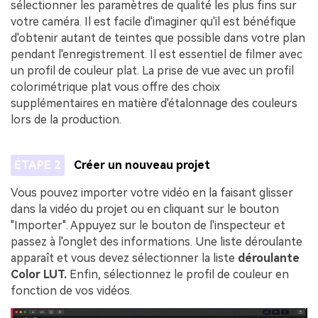
sélectionner les paramètres de qualité les plus fins sur
votre caméra.󠀲󠀡󠀤󠀥󠀡󠀢󠀤󠀧󠀣󠀳󠀰 Il est facile d'imaginer qu'il est bénéfique
d'obtenir autant de teintes que possible dans votre plan
pendant l'enregistrement.󠀲󠀡󠀤󠀥󠀡󠀢󠀤󠀧󠀤󠀳󠀰 Il est essentiel de filmer avec
un profil de couleur plat.󠀲󠀡󠀤󠀥󠀡󠀢󠀤󠀧󠀥󠀳󠀰 La prise de vue avec un profil
colorimétrique plat vous offre des choix
supplémentaires en matière d'étalonnage des couleurs
lors de la production.
ÉTAPE 2
Créer un nouveau projet
Vous pouvez importer votre vidéo en la faisant glisser
dans la vidéo du projet ou en cliquant sur le bouton
"Importer". Appuyez sur le bouton de l'inspecteur et
passez à l'onglet des informations. Une liste déroulante
apparaît et vous devez sélectionner la liste
déroulante
Color LUT.
Enfin, sélectionnez le profil de couleur en
fonction de vos vidéos.