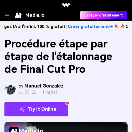
Media.io
Essayer gratuitement
l’infini. 100 % gratuit!
Créer gratuitement→
Créez des ima
Procédure étape par
étape de l'étalonnage
de Final Cut Pro
Manuel Gonzalez
by
Jul 03, 26 ·
11 min(s)
Try It Online
Media.io