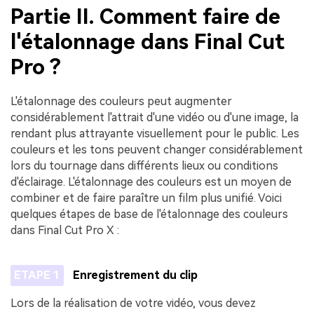
Partie II. Comment faire de
l'étalonnage dans Final Cut
Pro ?
L'étalonnage des couleurs peut augmenter
considérablement l'attrait d'une vidéo ou d'une image, la
rendant plus attrayante visuellement pour le public.󠀲󠀡󠀤󠀥󠀡󠀢󠀤󠀦󠀨󠀳󠀰 Les
couleurs et les tons peuvent changer considérablement
lors du tournage dans différents lieux ou conditions
d'éclairage.󠀲󠀡󠀤󠀥󠀡󠀢󠀤󠀦󠀩󠀳󠀰 L'étalonnage des couleurs est un moyen de
combiner et de faire paraître un film plus unifié.󠀲󠀡󠀤󠀥󠀡󠀢󠀤󠀧󠀠󠀳󠀰 Voici
quelques étapes de base de l'étalonnage des couleurs
dans Final Cut Pro X :
ETAPE 1
Enregistrement du clip
Lors de la réalisation de votre vidéo, vous devez