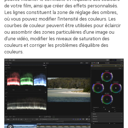
de votre film, ainsi que créer des effets personnalisés.󠀲󠀡󠀤󠀥󠀡󠀢󠀤󠀤󠀡󠀳󠀰
Les lignes constituent la zone de réglage des ombres,
où vous pouvez modifier l'intensité des couleurs.󠀲󠀡󠀤󠀥󠀡󠀢󠀤󠀤󠀢󠀳󠀰 Les
courbes de couleur peuvent être utilisées pour éclaircir
ou assombrir des zones particulières d'une image ou
d'une vidéo, modifier les niveaux de saturation des
couleurs et corriger les problèmes d'équilibre des
couleurs.