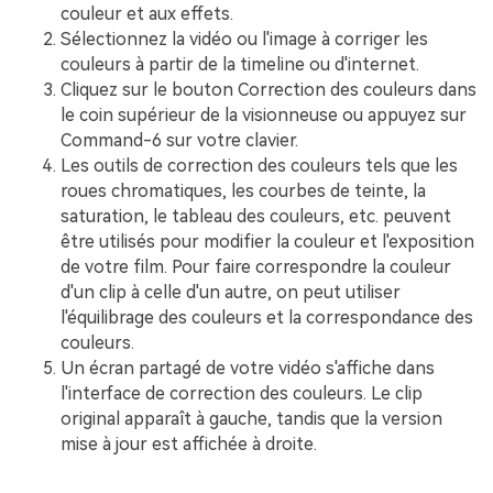
couleur et aux effets.󠀲󠀡󠀤󠀥󠀡󠀢󠀤󠀥󠀩󠀳
Sélectionnez la vidéo ou l'image à corriger les
couleurs à partir de la timeline ou d'internet.
Cliquez sur le bouton Correction des couleurs dans
le coin supérieur de la visionneuse ou appuyez sur
Command-6 sur votre clavier.󠀲󠀡󠀤󠀥󠀡󠀢󠀤󠀦󠀡󠀳
Les outils de correction des couleurs tels que les
roues chromatiques, les courbes de teinte, la
saturation, le tableau des couleurs, etc. peuvent
être utilisés pour modifier la couleur et l'exposition
de votre film.󠀲󠀡󠀤󠀥󠀡󠀢󠀤󠀦󠀢󠀳󠀰 Pour faire correspondre la couleur
d'un clip à celle d'un autre, on peut utiliser
l'équilibrage des couleurs et la correspondance des
couleurs.󠀲󠀡󠀤󠀥󠀡󠀢󠀤󠀦󠀣󠀳
Un écran partagé de votre vidéo s'affiche dans
l'interface de correction des couleurs.󠀲󠀡󠀤󠀥󠀡󠀢󠀤󠀦󠀤󠀳󠀰 Le clip
original apparaît à gauche, tandis que la version
mise à jour est affichée à droite.