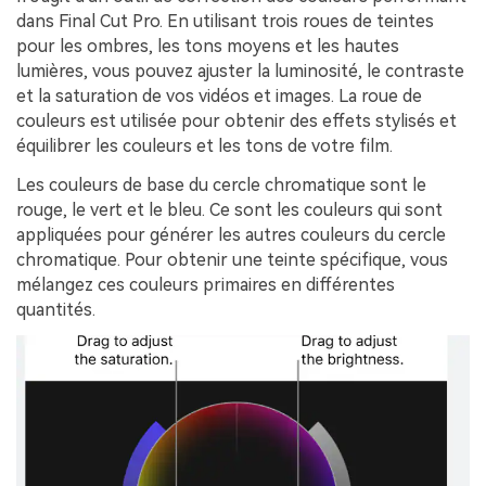
dans Final Cut Pro.󠀲󠀡󠀤󠀥󠀡󠀢󠀤󠀢󠀩󠀳󠀰 En utilisant trois roues de teintes
pour les ombres, les tons moyens et les hautes
lumières, vous pouvez ajuster la luminosité, le contraste
et la saturation de vos vidéos et images.󠀲󠀡󠀤󠀥󠀡󠀢󠀤󠀣󠀠󠀳󠀰 La roue de
couleurs est utilisée pour obtenir des effets stylisés et
équilibrer les couleurs et les tons de votre film.
Les couleurs de base du cercle chromatique sont le
rouge, le vert et le bleu.󠀲󠀡󠀤󠀥󠀡󠀢󠀤󠀣󠀢󠀳󠀰 Ce sont les couleurs qui sont
appliquées pour générer les autres couleurs du cercle
chromatique.󠀲󠀡󠀤󠀥󠀡󠀢󠀤󠀣󠀣󠀳󠀰 Pour obtenir une teinte spécifique, vous
mélangez ces couleurs primaires en différentes
quantités.