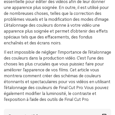
essentielle pour éditer des vidéos afin de leur donner
une apparence plus soignée. En outre, il est utilisé pour
de nombreuses choses, telles que la correction des
problèmes visuels et la modification des modes d'image.
L'étalonnage des couleurs donne à votre vidéo une
apparence plus soignée et permet d'obtenir des effets
spéciaux tels que des effacements, des fondus
enchaînés et des écrans noirs.
Il est impossible de négliger l'importance de l'étalonnage
des couleurs dans la production vidéo.󠀲󠀡󠀤󠀥󠀡󠀢󠀤󠀠󠀢󠀳󠀰 C'est l'une des
choses les plus cruciales que vous puissiez faire pour
améliorer l'apparence de vos films.󠀲󠀡󠀤󠀥󠀡󠀢󠀤󠀠󠀣󠀳󠀰 Cet article vous
montrera comment créer des schémas de couleurs
étonnants et spectaculaires pour vos vidéos en utilisant
l'étalonnage des couleurs de Final Cut Pro.󠀲󠀡󠀤󠀥󠀡󠀢󠀤󠀠󠀤󠀳󠀰 Vous pouvez
également modifier la luminosité, le contraste et
l'exposition à l'aide des outils de Final Cut Pro.