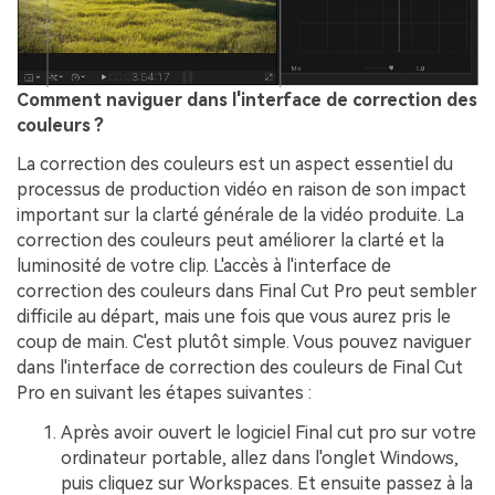
Comment naviguer dans l'interface de correction des
couleurs ?
La correction des couleurs est un aspect essentiel du
processus de production vidéo en raison de son impact
important sur la clarté générale de la vidéo produite.󠀲󠀡󠀤󠀥󠀡󠀢󠀤󠀥󠀣󠀳󠀰 La
correction des couleurs peut améliorer la clarté et la
luminosité de votre clip.󠀲󠀡󠀤󠀥󠀡󠀢󠀤󠀥󠀤󠀳󠀰 L'accès à l'interface de
correction des couleurs dans Final Cut Pro peut sembler
difficile au départ, mais une fois que vous aurez pris le
coup de main.󠀲󠀡󠀤󠀥󠀡󠀢󠀤󠀥󠀥󠀳󠀰 C'est plutôt simple.󠀲󠀡󠀤󠀥󠀡󠀢󠀤󠀥󠀦󠀳󠀰 Vous pouvez naviguer
dans l'interface de correction des couleurs de Final Cut
Pro en suivant les étapes suivantes :
Après avoir ouvert le logiciel Final cut pro sur votre
ordinateur portable, allez dans l'onglet Windows,
puis cliquez sur Workspaces.󠀲󠀡󠀤󠀥󠀡󠀢󠀤󠀥󠀨󠀳󠀰 Et ensuite passez à la