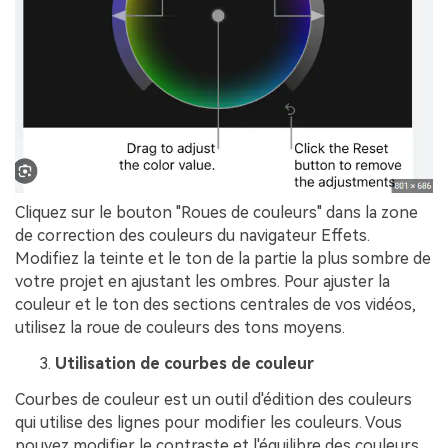
Cliquez sur le bouton "Roues de couleurs" dans la zone
de correction des couleurs du navigateur Effets.󠀲󠀡󠀤󠀥󠀡󠀢󠀤󠀣󠀦󠀳󠀰
Modifiez la teinte et le ton de la partie la plus sombre de
votre projet en ajustant les ombres.󠀲󠀡󠀤󠀥󠀡󠀢󠀤󠀣󠀧󠀳󠀰 Pour ajuster la
couleur et le ton des sections centrales de vos vidéos,
utilisez la roue de couleurs des tons moyens.󠀲󠀡󠀤󠀥󠀡󠀢󠀤󠀣󠀨󠀳
Utilisation de courbes de couleur
Courbes de couleur est un outil d'édition des couleurs
qui utilise des lignes pour modifier les couleurs.󠀲󠀡󠀤󠀥󠀡󠀢󠀤󠀤󠀠󠀳󠀰 Vous
pouvez modifier le contraste et l'équilibre des couleurs