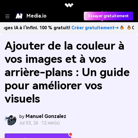
Media.io
Essayer gratuitement
l’infini. 100 % gratuit!
Créer gratuitement→
Créez des im
Ajouter de la couleur à
vos images et à vos
arrière-plans : Un guide
pour améliorer vos
visuels
Manuel Gonzalez
by
Jul 03, 26 ·
12 min(s)