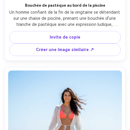
Bouchée de pastèque au bord de la piscine
Un homme confiant de la fin de la vingtaine se détendant 
sur une chaise de piscine, prenant une bouchée d'une 
tranche de pastèque avec une expression ludique, 
portant une chemise de lin clair ouverte sur un pantalon 
de bain, des reflets du soleil dansant sur son visage, de 
Invite de copie
l'eau de piscine turquoise derrière, prise sur Canon R5 
50mm f/1.8, portrait de gros plan avec une profondeur de 
Créer une Image similaire ↗
champ peu profonde, points forts nets, pores de peau 
photoréalistes, tons estivaux vibrants, photo de style de 
vie haut de gamme- -ar 4:5