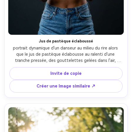
Jus de pastèque éclaboussé
portrait dynamique d'un danseur au milieu du rire alors 
que le jus de pastèque éclabousse au ralenti d'une 
tranche pressée, des gouttelettes gelées dans l'air, 
portant un crop top rouge et un short taille haute, 
configuration studio avec éclairage stroboscopique à 
Invite de copie
grande vitesse, fond sombre pour le contraste, prise sur 
Sony A1 105mm, cadre serré à mi-corps, mise au point 
Créer une Image similaire ↗
nette sur les gouttelettes et les yeux, photoréaliste, 
photographie commerciale haut détail-AR 4:5