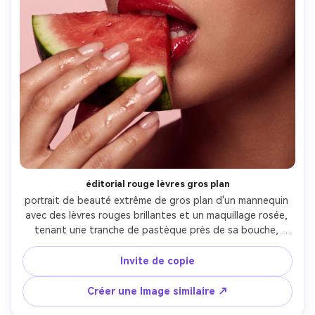
éditorial rouge lèvres gros plan
portrait de beauté extrême de gros plan d'un mannequin 
avec des lèvres rouges brillantes et un maquillage rosée, 
tenant une tranche de pastèque près de sa bouche, 
minuscule jus de pastèque brille sur le bout des doigts, 
fond de studio propre en rose pâle, éclairage softbox 
Invite de copie
avec des projecteurs, tiré sur Hasselblad 100mm macro, 
cils tranchants comme un rasoir, texture de peau réaliste, 
Créer une Image similaire ↗
beauté haute mode éditorial couleur classement- -ar 4:5