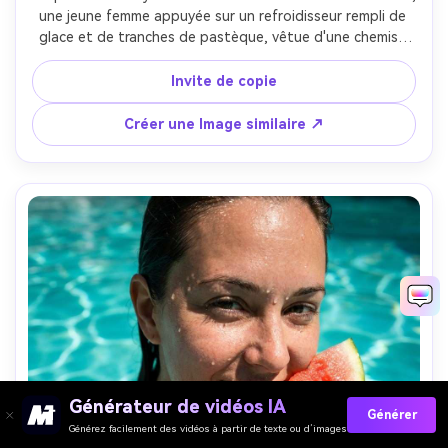
une jeune femme appuyée sur un refroidisseur rempli de 
glace et de tranches de pastèque, vêtue d'une chemise 
rayée et d'un short en denim, éclair de soleil et lumière 
chaude du bord, bokeh de l'horizon de la ville, tourné sur 
Invite de copie
Canon R5 85mm f/1.4, cadre de trois quarts, condensation 
réaliste, ambiance estivale cinématographique- -ar 4:5
Créer une Image similaire ↗
Générateur de vidéos IA
Générer
Générez facilement des vidéos à partir de texte ou d’images