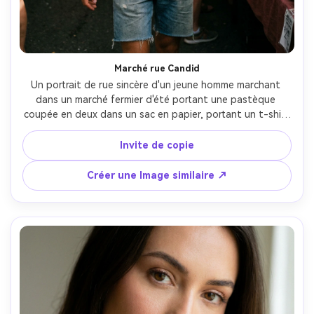
Créez des images IA
à l’infini. 100 %
gratuit!
Marché rue Candid
Créer Gratuitement →
Un portrait de rue sincère d'un jeune homme marchant 
dans un marché fermier d'été portant une pastèque 
coupée en deux dans un sac en papier, portant un t-shirt 
pastel détendu et des lunettes de soleil, la lumière du 
soleil tachetée à travers les auvents, des stands animés 
Invite de copie
flous derrière, tourné sur Fujifilm X-T5 56mm, mi-prise à la 
hauteur des yeux, ambiance documentaire avec des verts 
Créer une Image similaire ↗
et des rouges riches, photoréaliste-AR 4:5