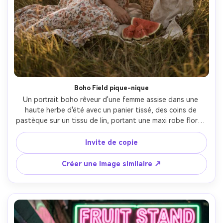
Boho Field pique-nique
Un portrait boho rêveur d'une femme assise dans une 
haute herbe d'été avec un panier tissé, des coins de 
pastèque sur un tissu de lin, portant une maxi robe florale 
et des colliers en couches, lumière douce du coucher de 
soleil, mouvement doux du vent dans les cheveux, prise 
Invite de copie
sur Sony A7R V 85mm f/1.4, portrait assis sur tout le 
corps, qualité de couleur mate chaude, vibe éditoriale 
Créer une Image similaire ↗
photoréaliste-AR 4:5