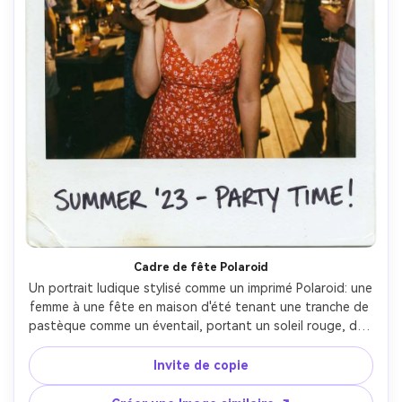
Cadre de fête Polaroid
Un portrait ludique stylisé comme un imprimé Polaroid: une 
femme à une fête en maison d'été tenant une tranche de 
pastèque comme un éventail, portant un soleil rouge, des 
lumières de fée en arrière-plan, une lueur chaude de 
tungstène mélangée à un flash, une légère vignette et 
Invite de copie
une texture de film authentique, prise avec un look flash 
de 35 mm, composition centrée, photoréaliste- -ar 4:5