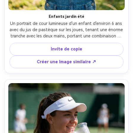
Enfants jardin été
Un portrait de cour lumineuse d'un enfant d'environ 6 ans 
avec du jus de pastèque sur les joues, tenant une énorme 
tranche avec les deux mains, portant une combinaison et 
un chapeau de soleil, des sprinklers en arrière-plan créant 
un bokeh scintillant, la lumière naturelle de l'après-midi, 
Invite de copie
prise sur Nikon D850 85mm, gros plan au niveau des yeux, 
mise au point nette sur les yeux, photoréaliste, joyeuse 
Créer une Image similaire ↗
photographie de style de vie de famille- -ar 4:5