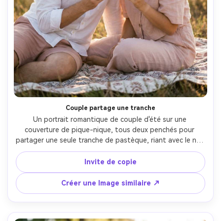
Couple partage une tranche
Un portrait romantique de couple d'été sur une 
couverture de pique-nique, tous deux penchés pour 
partager une seule tranche de pastèque, riant avec le nez 
presque touchant, portant des tenues de lin 
coordonnées en blanc et rouge, rétroéclairage d'heure 
Invite de copie
dorée avec éclairage de l'objectif, prise sur Sony A7IV 
85mm, cadre à mi-corps, bokeh doux, détail photoréaliste 
Créer une Image similaire ↗
de la peau et des cheveux, couleur cinématographique 
chaude Grade-AR 4:5