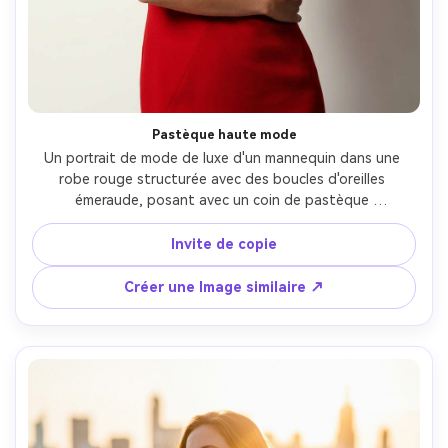
Pastèque haute mode
Un portrait de mode de luxe d'un mannequin dans une 
robe rouge structurée avec des boucles d'oreilles 
émeraude, posant avec un coin de pastèque 
parfaitement coupé comme un accessoire audacieux, 
studio minimaliste en blanc cassé, lumière clé dramatique 
Invite de copie
et remplissage doux, tiré sur la Phase un 110mm, cadre 
demi-corps, détail tissu couture ultra-tranchant, 
Créer une Image similaire ↗
couverture de magazine brillante classement de couleur, 
photoréaliste- -ar 4:5