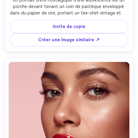
porche devant tenant un coin de pastèque enveloppé 
dans du papier de cire, portant un tee-shirt vintage et un 
short en denim, doux soleil de fin d'après-midi, grain de 
film subtil, couleurs légèrement décolorées, tourné sur un 
Invite de copie
regard de film de 35 mm avec un objectif de 50 mm, 
sourire franc, profondeur de champ peu profonde, tons 
Créer une Image similaire ↗
de peau authentiques, ambiance rétro Americana 
rêveuse, photoréaliste- -ar 4:5