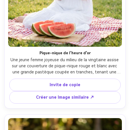
Pique-nique de l'heure d'or
Une jeune femme joyeuse du milieu de la vingtaine assise 
sur une couverture de pique-nique rouge et blanc avec 
une grande pastèque coupée en tranches, tenant une 
tranche près de son sourire, portant une robe de soleil 
blanche et un chapeau de paille, chaud soleil d'heure d'or 
Invite de copie
avec une lumière douce, fond de parc herbeux avec bokeh 
crémeux, prise sur Sony A7IV 85mm f/1.4, portrait demi-
Créer une Image similaire ↗
corps, texture naturelle de la peau et taches de rousses, 
classement de couleurs d'été aéré, photographie de style 
de vie éditorial photoréaliste- -ar 4:5