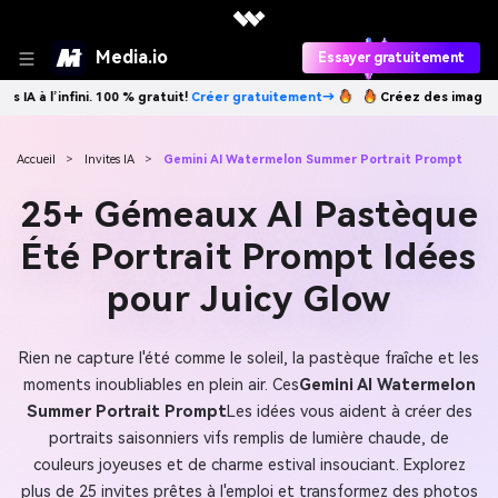
Media.io
Essayer gratuitement
er gratuitement→
Créez des images IA à l’infini. 100 % gratuit!
Créer
Accueil
>
Invites IA
>
Gemini AI Watermelon Summer Portrait Prompt
25+ Gémeaux AI Pastèque
Été Portrait Prompt Idées
pour Juicy Glow
Rien ne capture l'été comme le soleil, la pastèque fraîche et les
moments inoubliables en plein air. Ces
Gemini AI Watermelon
Summer Portrait Prompt
Les idées vous aident à créer des
portraits saisonniers vifs remplis de lumière chaude, de
couleurs joyeuses et de charme estival insouciant. Explorez
plus de 25 invites prêtes à l'emploi et transformez des photos