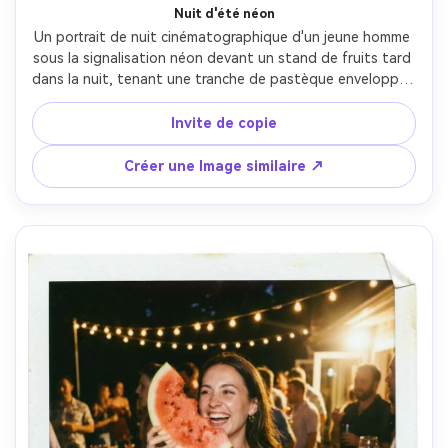
Nuit d'été néon
Un portrait de nuit cinématographique d'un jeune homme 
sous la signalisation néon devant un stand de fruits tard 
dans la nuit, tenant une tranche de pastèque enveloppée 
dans du papier, portant un collier noir et une chaîne, un 
éclairage néon rose et vert créant un contraste de 
Invite de copie
couleur spectaculaire, pris sur Sony A7S III 50mm f/1.2, 
portrait serré avec DOF peu profond, brillance de peau 
Créer une Image similaire ↗
réaliste, esthétique humoreuse de la ville cyber-nuit-AR 
4:5