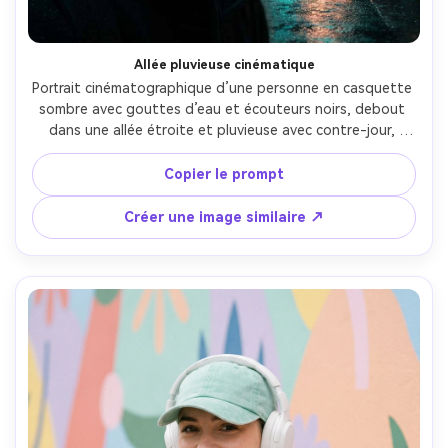
Allée pluvieuse cinématique
Portrait cinématographique d’une personne en casquette 
sombre avec gouttes d’eau et écouteurs noirs, debout 
dans une allée étroite et pluvieuse avec contre-jour, 
reflets sur le sol mouillé, contraste dramatique, prise Sony 
A7S III 85mm f/1.4, cadrage serré, yeux nets, gouttes et 
Copier le prompt
texture peau réalistes, étalonnage teal-orange --ar 4:5
Créer une image similaire ↗