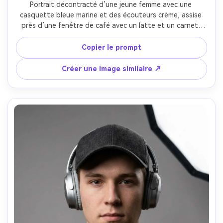
Portrait décontracté d’une jeune femme avec une 
casquette bleue marine et des écouteurs crème, assise 
près d’une fenêtre de café avec un latte et un carnet, 
lumière douce et diffuse, clients floutés à l’arrière-plan, 
sourire délicat, prise Fujifilm GFX100 80mm, profondeur de 
Copier le prompt
champ réduite, tonalités film mat, ultra réaliste, yeux 
nets, ambiance chaleureuse --ar 4:5
Créer une image similaire ↗