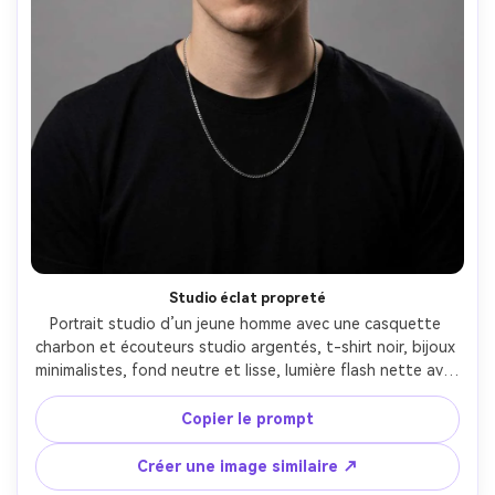
Studio éclat propreté
Portrait studio d’un jeune homme avec une casquette 
charbon et écouteurs studio argentés, t-shirt noir, bijoux 
minimalistes, fond neutre et lisse, lumière flash nette avec 
softbox et ombre subtile sous la visière, prise Nikon Z8 
85mm f/1.8, cadrage tête-épaules, photographie 
Copier le prompt
commerciale haut de gamme, détails photoréalistes, 
retouche propre --ar 4:5
Créer une image similaire ↗