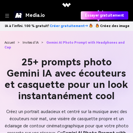
Media.io
Essayer gratuitement
éer gratuitement→
Créez des images IA à l’infini. 100 % gratuit!
Crée
Accueil
>
Invites d’IA
>
Gemini AI Photo Prompt with Headphones and
Cap
25+ prompts photo
Gemini IA avec écouteurs
et casquette pour un look
instantanément cool
Créez un portrait audacieux et centré sur la musique avec des
écouteurs noir mat, une visière de casquette propre et un
éclairage de contour cinématographique pour que votre photo