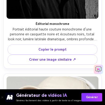
Éditorial monochrome
Portrait éditorial haute couture monochrome d’une 
personne en casquette noire et écouteurs noirs, total 
look noir, lumière latérale dramatique, ombres profondes, 
fond texturé, prise Hasselblad X2D 100C 80mm, cadrage 
serré, ultra réaliste, contraste noir et blanc, qualité 
Copier le prompt
magazine --ar 4:5
Créer une image similaire ↗
Générateur de vidéos IA
Générer
Générez facilement des vidéos à partir de texte ou d’images