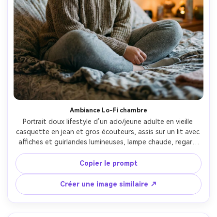
Créez des images IA
à l’infini. 100 %
gratuit!
Créer Gratuitement →
Ambiance Lo-Fi chambre
Portrait doux lifestyle d’un ado/jeune adulte en vieille 
casquette en jean et gros écouteurs, assis sur un lit avec 
affiches et guirlandes lumineuses, lampe chaude, regard 
détendu, hoodie et jogging, prise Canon EOS R6 50mm 
f/1.8, profondeur de champ réduite, bokeh délicat, ultra 
Copier le prompt
réaliste, humeur lo-fi nostalgique --ar 4:5
Créer une image similaire ↗