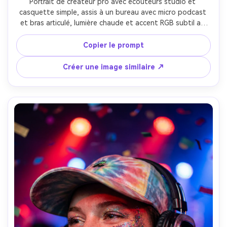
Portrait de créateur pro avec écouteurs studio et 
casquette simple, assis à un bureau avec micro podcast 
et bras articulé, lumière chaude et accent RGB subtil au 
fond, prise Sony A7IV 50mm f/1.4, cadrage poitrine, focus 
net, ultra réaliste, esthétique créateur --ar 4:5
Copier le prompt
Créer une image similaire ↗