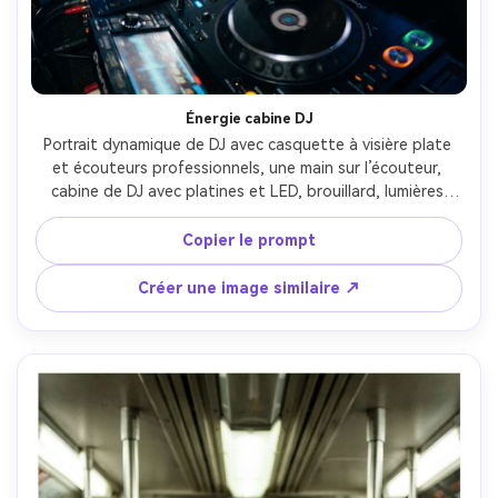
Énergie cabine DJ
Portrait dynamique de DJ avec casquette à visière plate 
et écouteurs professionnels, une main sur l’écouteur, 
cabine de DJ avec platines et LED, brouillard, lumières 
bleu et magenta, reflet sueur, prise Sony A1 35mm f/1.4, 
angle légèrement bas, sujet net et arrière-plan en 
Copier le prompt
mouvement, ultra réaliste, ambiance concert --ar 4:5
Créer une image similaire ↗