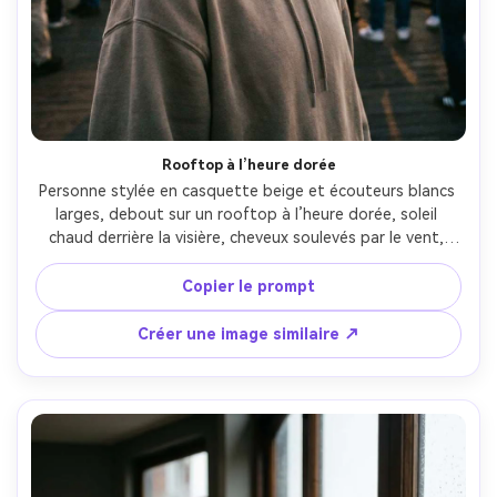
Rooftop à l’heure dorée
Personne stylée en casquette beige et écouteurs blancs 
larges, debout sur un rooftop à l’heure dorée, soleil 
chaud derrière la visière, cheveux soulevés par le vent, 
sweat streetwear et chaîne superposée, flou urbain en 
arrière-plan, prise Canon R5 50mm f/1.2, portrait mi-corps, 
Copier le prompt
lumières chaudes et douces, texture peau et tissu 
photoréaliste, éditorial lifestyle moderne --ar 4:5
Créer une image similaire ↗