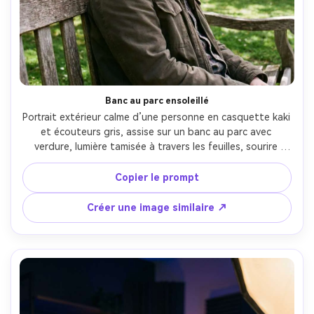
Banc au parc ensoleillé
Portrait extérieur calme d’une personne en casquette kaki 
et écouteurs gris, assise sur un banc au parc avec 
verdure, lumière tamisée à travers les feuilles, sourire 
doux, veste décontractée, prise Canon 5D Mark IV 70mm, 
cadrage mi-corps, couleurs naturelles, détails 
Copier le prompt
photoréalistes, ambiance aérée --ar 4:5
Créer une image similaire ↗