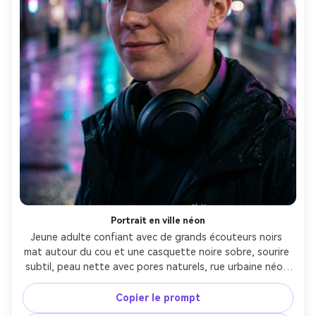
Portrait en ville néon
Jeune adulte confiant avec de grands écouteurs noirs 
mat autour du cou et une casquette noire sobre, sourire 
subtil, peau nette avec pores naturels, rue urbaine néon 
la nuit avec enseignes roses et cyan, reflets de pluie, 
éclairage de contour cinématographique, prise avec Sony 
Copier le prompt
A7IV 85mm f/1.4, cadrage serré tête-épaules, profondeur 