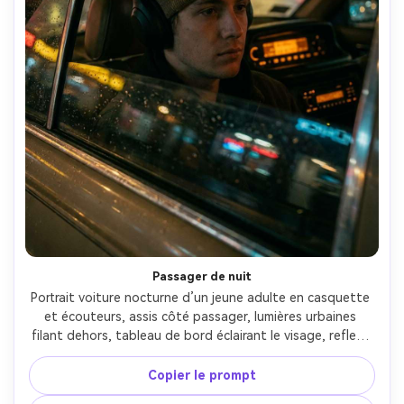
Passager de nuit
Portrait voiture nocturne d’un jeune adulte en casquette 
et écouteurs, assis côté passager, lumières urbaines 
filant dehors, tableau de bord éclairant le visage, reflets 
sur la vitre, prise Sony A7S III 35mm f/1.4, angle trois-
quarts rapproché, étalonnage ciné, ultra réaliste --ar 4:5
Copier le prompt