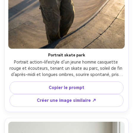
Portrait skate park
Portrait action-lifestyle d’un jeune homme casquette 
rouge et écouteurs, tenant un skate au parc, soleil de fin 
d’après-midi et longues ombres, sourire spontané, prise 
Nikon Z9 50mm f/1.2, cadrage haut du corps, sujet net, 
composition énergique, ultra réaliste, streetwear sportif -
Copier le prompt
-ar 4:5
Créer une image similaire ↗