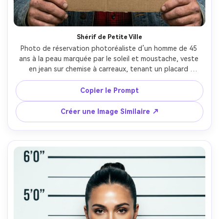
Shérif de Petite Ville
Photo de réservation photoréaliste d’un homme de 45 
ans à la peau marquée par le soleil et moustache, veste 
en jean sur chemise à carreaux, tenant un placard 
manuscrit simple, mur de tableau beige aux lignes 
légèrement de travers, lumière station fluorescente plate, 
Copier le Prompt
peu de glamour, pores naturels, prise sur Nikon Z7 avec 
50mm, cadrage poitrine, look documentaire honnête --ar 
Créer une Image Similaire ↗
4:5