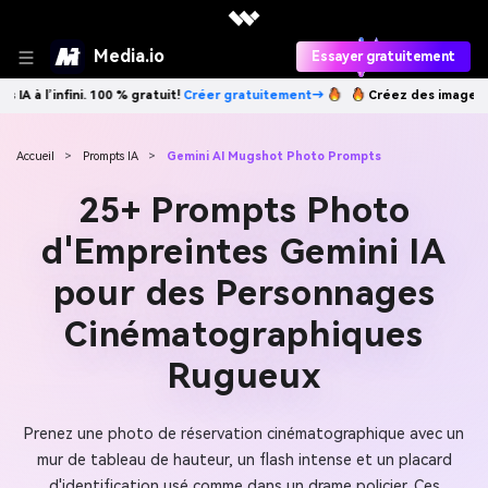
Media.io
Essayer gratuitement
Créer gratuitement→
Créez des images IA à l’infini. 100 % gratuit!
Cré
Accueil
>
Prompts IA
>
Gemini AI Mugshot Photo Prompts
25+ Prompts Photo
d'Empreintes Gemini IA
pour des Personnages
Cinématographiques
Rugueux
Prenez une photo de réservation cinématographique avec un
mur de tableau de hauteur, un flash intense et un placard
d'identification usé comme dans un drame policier. Ces