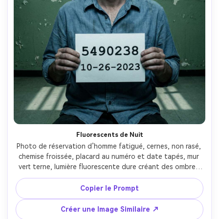
Fluorescents de Nuit
Photo de réservation d’homme fatigué, cernes, non rasé, 
chemise froissée, placard au numéro et date tapés, mur 
vert terne, lumière fluorescente dure créant des ombres 
peu flatteuses, prise au 50mm, cadrage centré, 
étalonnage froid désaturé, peau réaliste --ar 4:5
Copier le Prompt
Créer une Image Similaire ↗