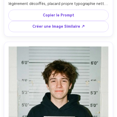
légèrement décoiffés, placard propre typographie nette, 
mur de tableau gris neutre, flash contrôlé avec éclats 
précis, étalonnage moderne style news, prise avec Sony 
Copier le Prompt
A1 85mm, composition centrée, réalisme éditorial --ar 4:5
Créer une Image Similaire ↗