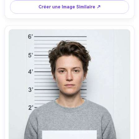
rugueux, pores réalistes --ar 4:5
Créer une Image Similaire ↗