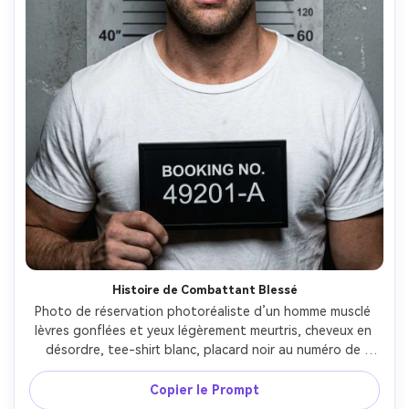
Histoire de Combattant Blessé
Photo de réservation photoréaliste d’un homme musclé 
lèvres gonflées et yeux légèrement meurtris, cheveux en 
désordre, tee-shirt blanc, placard noir au numéro de 
réservation, mur de tableau gris, flash dur accentuant 
texture et blessures, prise sur Canon R6 avec 85mm, 
Copier le Prompt
cadrage serré poitrine, étalonnage cinématographique 