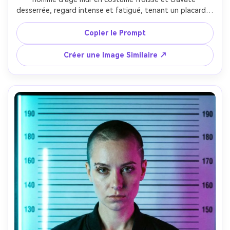
desserrée, regard intense et fatigué, tenant un placard à 
typographie minimale, décor de commissariat sombre avec 
tableau de hauteur à peine visible, lumière latérale dure 
Copier le Prompt
créant des ombres dramatiques, étalonnage désaturé et 
fumé, prise sur Canon R5 avec 85mm f/1.4, cadrage 
Créer une Image Similaire ↗
portrait rapproché, yeux nets, texture rugueuse --ar 4:5