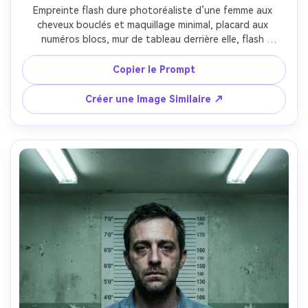
Empreinte flash dure photoréaliste d’une femme aux 
cheveux bouclés et maquillage minimal, placard aux 
numéros blocs, mur de tableau derrière elle, flash 
volontairement surexposé sur le visage avec reflets brûlés 
et ombres dures, réalisme tabloïd, prise au 35mm, crop 
Copier le Prompt
poitrine rapproché, grain fort et contraste --ar 4:5
Créer une Image Similaire ↗