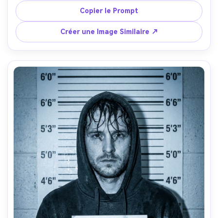
beauté puissant pour reflets nets, étalonnage magazine 
Copier le Prompt
haut de gamme, prise sur Sony A7R V avec 85mm, cadrage 
symétrique, mise au point tranchante, réalisme luxueux --
Créer une Image Similaire ↗
ar 4:5