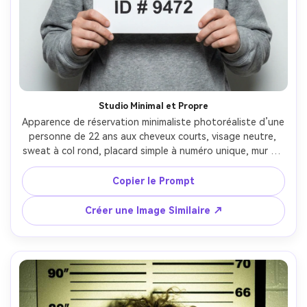
Studio Minimal et Propre
Apparence de réservation minimaliste photoréaliste d’une 
personne de 22 ans aux cheveux courts, visage neutre, 
sweat à col rond, placard simple à numéro unique, mur de 
tableau lumineux et uniforme, flash studio contrôlé, mise 
au point ultra nette, texture de peau naturelle, prise au 
Copier le Prompt
85mm f/2, composition centrée, colorimétrie neutre, 
lumière cinématographique douce --ar 4:5
Créer une Image Similaire ↗