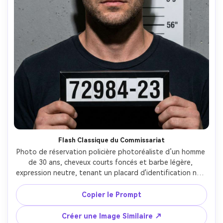
Flash Classique du Commissariat
Photo de réservation policière photoréaliste d’un homme 
de 30 ans, cheveux courts foncés et barbe légère, 
expression neutre, tenant un placard d'identification noir 
et blanc avec un numéro simple, mur de tableau de 
hauteur gris derrière lui, flash direct et dur créant des 
Copier le Prompt
ombres nettes sous le menton, légère transpiration sur la 
peau, prise avec un Sony A7IV et objectif 85mm, cadrage 
Créer une Image Similaire ↗