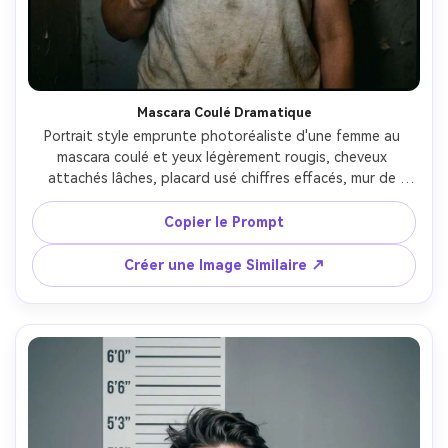
Mascara Coulé Dramatique
Portrait style emprunte photoréaliste d'une femme au 
mascara coulé et yeux légèrement rougis, cheveux 
attachés lâches, placard usé chiffres effacés, mur de 
tableau écaillé, flash direct et lumière ambiante sombre, 
contraste cinématographique, prise au 85mm, cadrage 
Copier le Prompt
poitrine, texture peau détaillée et grain fin --ar 4:5
Créer une Image Similaire ↗