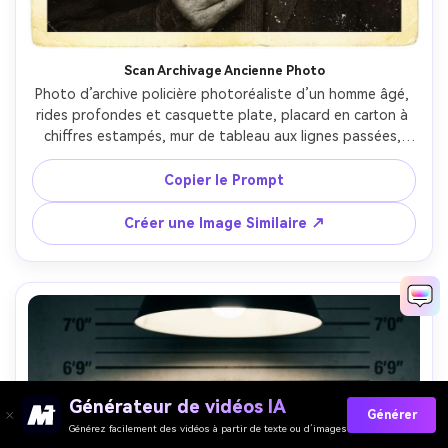
Scan Archivage Ancienne Photo
Photo d’archive policière photoréaliste d’un homme âgé, 
rides profondes et casquette plate, placard en carton à 
chiffres estampés, mur de tableau aux lignes passées, 
effet scan sépia, poussière et rayures, flash doux, prise 
au 50mm, cadrage poitrine, réalisme historique 
Copier le Prompt
documentaire, lumière cinématographique douce --ar 4:5
Créer une Image Similaire ↗
Générateur de vidéos IA
Générer
Générez facilement des vidéos à partir de texte ou d’images