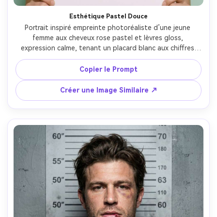
Esthétique Pastel Douce
Portrait inspiré empreinte photoréaliste d’une jeune 
femme aux cheveux rose pastel et lèvres gloss, 
expression calme, tenant un placard blanc aux chiffres 
propres, mur de tableau menthe pâle, flash diffus doux 
pour ombres délicates, grain subtil, étalonnage pastel 
Copier le Prompt
tendance, prise sur Fuji GFX avec objectif 80mm, 
composition centrée poitrine, détail net, lumière 
Créer une Image Similaire ↗
cinématographique douce --ar 4:5