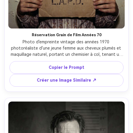
Réservation Grain de Film Années 70
Photo d'empreinte vintage des années 1970 
photoréaliste d'une jeune femme aux cheveux plumés et 
maquillage naturel, portant un chemisier à col, tenant un 
placard en carton vieilli aux chiffres estampés, mur de 
tableau de hauteur ivoire avec lignes de mesure passées, 
Copier le Prompt
lumière tungstène en hauteur et flash faible, grain de film 
prononcé, couleurs atténuées, léger vignettage, prise au 
Créer une Image Similaire ↗
50mm, cadrage poitrine, réalisme documentaire --ar 4:5