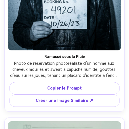
Créez des images IA
à l’infini. 100 %
gratuit!
Créer Gratuitement →
Ramassé sous la Pluie
Photo de réservation photoréaliste d’un homme aux 
cheveux mouillés et sweat à capuche humide, gouttes 
d’eau sur les joues, tenant un placard d'identité à l’encre 
bavée, mur de tableau de hauteur derrière lui, flash dur 
réfléchissant sur tissu mouillé, étalonnage froid bleu, 
Copier le Prompt
prise au 50mm f/1.8, cadrage poitrine, réalisme rugueux et 
grain subtil, lumière cinématographique douce --ar 4:5
Créer une Image Similaire ↗