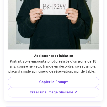
Adolescence et Initiation
Portrait style emprunte photoréaliste d’un jeune de 18 
ans, sourire nerveux, frange en désordre, sweat ample, 
placard simple au numéro de réservation, mur de tableau 
gris clair, flash simple, grain subtil, prise au 50mm, cadrage 
poitrine, peau naturelle et traits juvéniles authentiques --
Copier le Prompt
ar 4:5
Créer une Image Similaire ↗