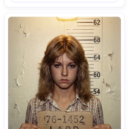
serré poitrine, mise au point nette, grain subtil, 
étalonnage réaliste --ar 4:5