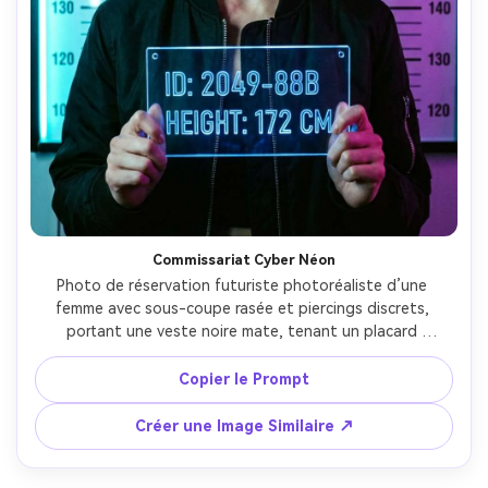
Commissariat Cyber Néon
Photo de réservation futuriste photoréaliste d’une 
femme avec sous-coupe rasée et piercings discrets, 
portant une veste noire mate, tenant un placard 
translucide avec chiffres lumineux, mur de tableau de 
hauteur éclairé néons cyan et magenta, flash dur et néon 
Copier le Prompt
en bord, contraste élevé, étalonnage moderne et propre, 
prise au 35mm, composition centrée, peau ultra détaillée, 
Créer une Image Similaire ↗
lumière cinématographique douce --ar 4:5