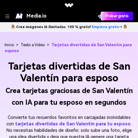
Media.io
Probar gratis
Crea imágenes IA ilimitadas. 100 % gratis!
Empieza gratis→
Inicio
>
Texto a Video
>
Tarjetas divertidas de San Valentín para
esposo
Tarjetas divertidas de San
Valentín para esposo
Crea tarjetas graciosas de San Valentín
con IA para tu esposo en segundos
Convierte tus recuerdos favoritos en carcajadas inolvidables
con
tarjetas divertidas de San Valentín para tu esposo
.
No necesitas habilidades de diseño: solo sube una foto, elige
una idea divertida y deja que nuestra IA genere una tarjeta