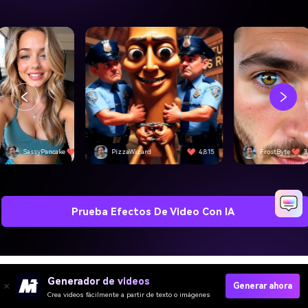
SassyPancake
4,501
PizzaWizard
4,815
FrostByte
3
Prueba Efectos De Video Con IA
Generador de videos
Generar ahora
Preguntas Frecuentes sobre
Crea videos fácilmente a partir de texto o imágenes