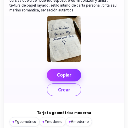
cursiva que dice "Querido esposo, eres mi corazón y alma",
gratis!
textura de papel rayado, estilo íntimo de carta personal, tinta azul
marino romántica, sensación auténtica
Empieza Gratis→
Copiar
Crear
Tarjeta geométrica moderna
#geométrico
#moderno
#moderno