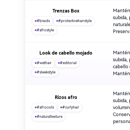
Mantén 
Trenzas Box
subida,
#braids
#protectivehairstyle
naturale
#afrostyle
Preserva
Mantén 
Look de cabello mojado
subida,
#wethair
#editorial
cabello 
#sleekstyle
Mantén e
Mantén 
Rizos afro
subida,
volumino
#afrocoils
#curlyhair
Conserva
#naturaltexture
persona