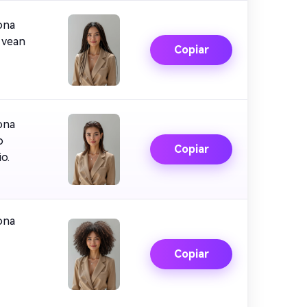
ona
e vean
Copiar
ona
o
Copiar
o.
ona
Copiar