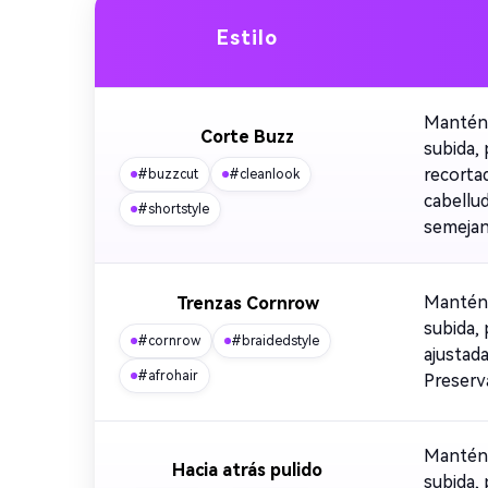
Estilo
Mantén 
Corte Buzz
subida,
recorta
#buzzcut
#cleanlook
cabellud
#shortstyle
semejan
Mantén 
Trenzas Cornrow
subida,
#cornrow
#braidedstyle
ajustada
#afrohair
Preserva
Mantén 
Hacia atrás pulido
subida,