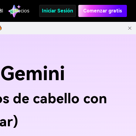
s
PI
Precios
Iniciar Sesión
Comenzar gratis
 Gemini
os de cabello con
ar)