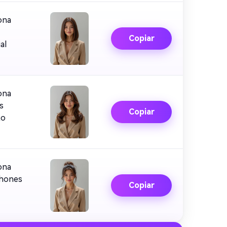
ona
Copiar
al
ona
s
Copiar
to
ona
chones
Copiar