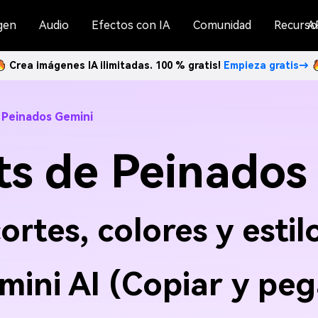
gen
Audio
Efectos con IA
Comunidad
Recurso
A
Crea imágenes IA ilimitadas. 100 % gratis!
Empieza gratis→
 Peinados Gemini
s de Peinados
rtes, colores y estil
mini AI (Copiar y peg