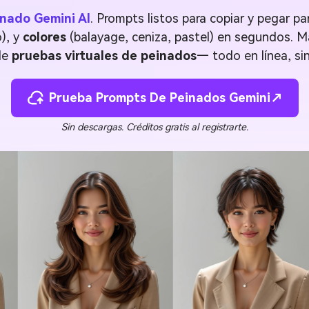
nado Gemini AI
. Prompts listos para copiar y pegar pa
o), y
colores
(balayage, ceniza, pastel) en segundos. Ma
de
pruebas virtuales de peinados
— todo en línea, si
Prueba Prompts De Peinados Gemini↗
Sin descargas. Créditos gratis al registrarte.