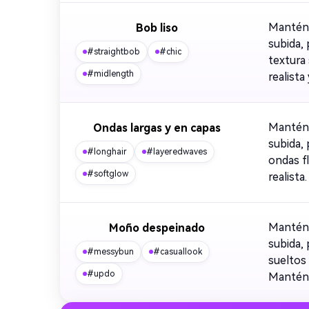
Mantén 
Bob liso
subida,
#straightbob
#chic
textura 
#midlength
realista
Mantén 
Ondas largas y en capas
subida,
#longhair
#layeredwaves
ondas f
#softglow
realista
Mantén 
Moño despeinado
subida,
#messybun
#casuallook
sueltos 
#updo
Mantén 