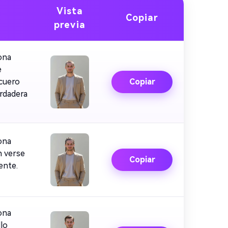
Vista
Copiar
previa
ona
e
 cuero
Copiar
erdadera
ona
n verse
Copiar
ente.
ona
llo