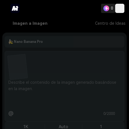
0
Imagen a Imagen
Centro de Ideas
Nano Banana Pro
@
0/2000
1K
Auto
1